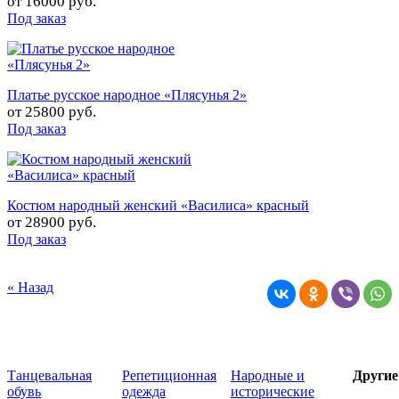
от
16000 руб.
Под заказ
Платье русское народное «Плясунья 2»
от
25800 руб.
Под заказ
Костюм народный женский «Василиса» красный
от
28900 руб.
Под заказ
« Назад
Танцевальная
Репетиционная
Народные и
Други
обувь
одежда
исторические