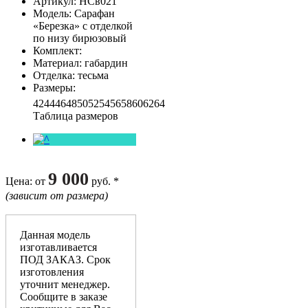
Артикул
: НСв021
Модель
: Сарафан
«Березка» с отделкой
по низу бирюзовый
Комплект
:
Материал
: габардин
Отделка
: тесьма
Размеры
:
42
44
46
48
50
52
54
56
58
60
62
64
Таблица размеров
9 000
Цена
: от
руб. *
(зависит от размера)
Данная модель
изготавливается
ПОД ЗАКАЗ. Срок
изготовления
уточнит менеджер.
Сообщите в заказе