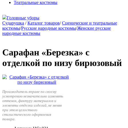
Театральные костюмы
Головные уборы
Сударушка
/
Каталог товаров
/
Сценические и театральные
костюмы
/
Русские народные костюмы
/
Женские русские
народные костюмы
Сарафан «Березка» с
отделкой по низу бирюзовый
Производитель вправе по своему
усмотрению незначительно изменять
оттенок, фактуру материалов и
элементы отделки изделий, не меняя
при этом целостного
стилистического оформления
товара.