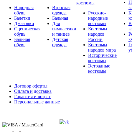
Н
костюмы
Народная
Взрослая
к
обувь
одежда
Русские-
К
Балетки
Бальная
народные
к
Джазовки
Для
костюмы
В
Сценическая
гимнастики
Костюмы
к
обувь
и танцев
народов
Р
Бальная
Детская
России
к
обувь
одежда
Костюмы
Г
народов мира
у
Исторические
костюмы
Эстрадные
костюмы
Договор оферты
Оплата и доставка
Гарантия и возрат
Персональные данные