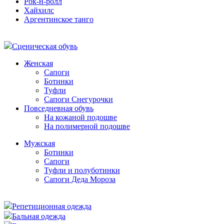
Рок-н-ролл
Хайхилс
Аргентинское танго
Сценическая обувь
Женская
Сапоги
Ботинки
Туфли
Сапоги Снегурочки
Повседневная обувь
На кожаной подошве
На полимерной подошве
Мужская
Ботинки
Сапоги
Туфли и полуботинки
Сапоги Деда Мороза
Репетиционная одежда
Бальная одежда