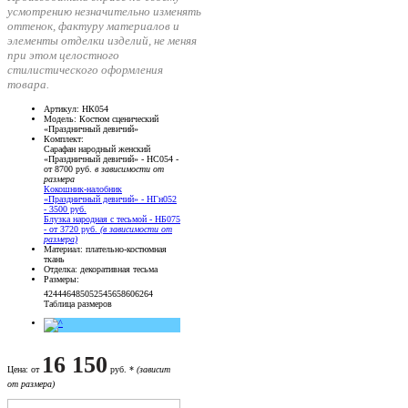
усмотрению незначительно изменять
оттенок, фактуру материалов и
элементы отделки изделий, не меняя
при этом целостного
стилистического оформления
товара.
Артикул
: НК054
Модель
: Костюм сценический
«Праздничный девичий»
Комплект
:
Сарафан народный женский
«Праздничный девичий» - НС054 -
от 8700 руб.
в зависимости от
размера
Кокошник-налобник
«Праздничный девичий» - НГн052
- 3500 руб.
Блузка народная с тесьмой - НБ075
- от 3720 руб.
(в зависимости от
размера)
Материал
: плательно-костюмная
ткань
Отделка
: декоративная тесьма
Размеры
:
42
44
46
48
50
52
54
56
58
60
62
64
Таблица размеров
16 150
Цена
: от
руб. *
(зависит
от размера)