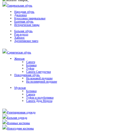
Каталог товаров
Танцевальная обувь
Народная обувь
Джазовки
Кроссовки танцевальные
Балетная обувь
Исторические танцы
Бальная обувь
Рок-н-ролл
Хайхилс
Аргентинское танго
Сценическая обувь
Женская
Сапоги
Ботинки
Туфли
Сапоги Снегурочки
Повседневная обувь
На кожаной подошве
На полимерной подошве
Мужская
Ботинки
Сапоги
Туфли и полуботинки
Сапоги Деда Мороза
Репетиционная одежда
Бальная одежда
Военные костюмы
Новогодние костюмы