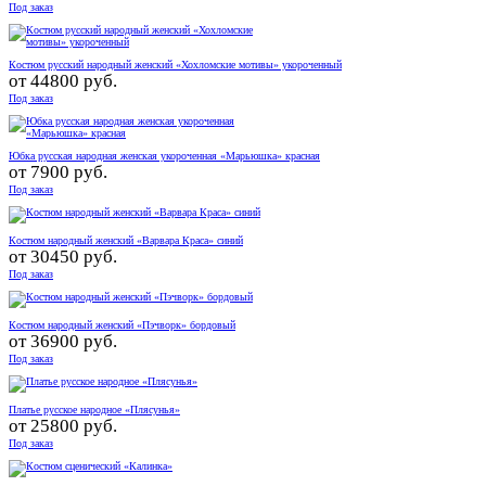
Под заказ
Костюм русский народный женский «Хохломские мотивы» укороченный
от
44800 руб.
Под заказ
Юбка русская народная женская укороченная «Марьюшка» красная
от
7900 руб.
Под заказ
Костюм народный женский «Варвара Краса» синий
от
30450 руб.
Под заказ
Костюм народный женский «Пэчворк» бордовый
от
36900 руб.
Под заказ
Платье русское народное «Плясунья»
от
25800 руб.
Под заказ