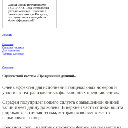
Данная модель изготавливается
ПОД ЗАКАЗ. Срок изготовления
уточнит менеджер. Сообщите в
заказе критичные для Вас сроки,
это сделает наше взаимодейстие
более эффективным!!!
Заказать
Описание
Оплата и доставка
Для оптовиков
Таблица размеров
Описание
Сценический костюм «Праздничный девичий»
Очень эффектен для исполнения танцевальных номеров и
участия в театрализованных фольклорных представлениях.
Сарафан полуприлегающего силуэта с завышенной линией
талии имеет длину до колена. В верхней части спинки вшита
широкая эластичная тесьма, которая позволяет отчасти
варьировать размер.
Головной убор – налобник открытой формы завязывается на