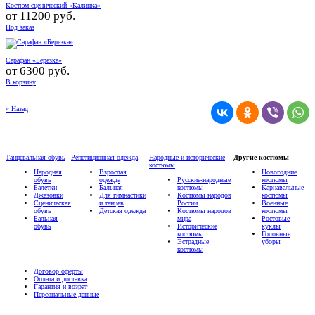
Костюм сценический «Калинка»
от
11200 руб.
Под заказ
Сарафан «Березка»
от
6300 руб.
В корзину
« Назад
Танцевальная обувь
Репетиционная одежда
Народные и исторические
Другие костюмы
костюмы
Народная
Взрослая
Новогодние
обувь
одежда
Русские-народные
костюмы
Балетки
Бальная
костюмы
Карнавальные
Джазовки
Для гимнастики
Костюмы народов
костюмы
Сценическая
и танцев
России
Военные
обувь
Детская одежда
Костюмы народов
костюмы
Бальная
мира
Ростовые
обувь
Исторические
куклы
костюмы
Головные
Эстрадные
уборы
костюмы
Договор оферты
Оплата и доставка
Гарантия и возрат
Персональные данные