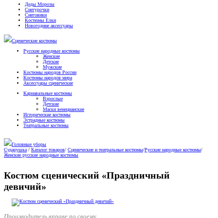
Деды Морозы
Снегурочки
Снеговики
Костюмы Елки
Новогодние аксессуары
Сценические костюмы
Русские народные костюмы
Женские
Детские
Мужские
Костюмы народов России
Костюмы народов мира
Аксессуары сценические
Карнавальные костюмы
Взрослые
Детские
Маски венецианские
Исторические костюмы
Эстрадные костюмы
Театральные костюмы
Головные уборы
Сударушка
/
Каталог товаров
/
Сценические и театральные костюмы
/
Русские народные костюмы
/
Женские русские народные костюмы
Костюм сценический «Праздничный
девичий»
Производитель вправе по своему