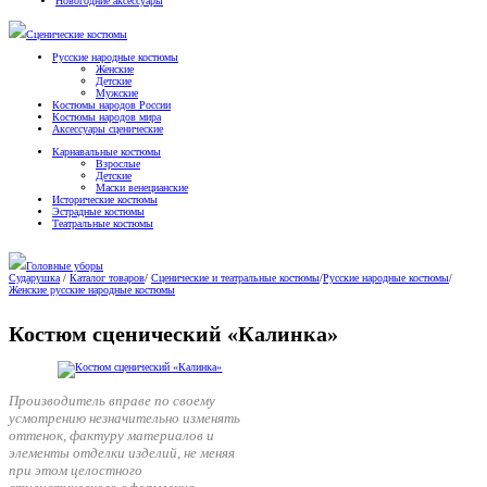
Новогодние аксессуары
Сценические костюмы
Русские народные костюмы
Женские
Детские
Мужские
Костюмы народов России
Костюмы народов мира
Аксессуары сценические
Карнавальные костюмы
Взрослые
Детские
Маски венецианские
Исторические костюмы
Эстрадные костюмы
Театральные костюмы
Головные уборы
Сударушка
/
Каталог товаров
/
Сценические и театральные костюмы
/
Русские народные костюмы
/
Женские русские народные костюмы
Костюм сценический «Калинка»
Производитель вправе по своему
усмотрению незначительно изменять
оттенок, фактуру материалов и
элементы отделки изделий, не меняя
при этом целостного