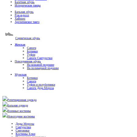
Балетная обувь
Исторические танцы
Бальная обувь
Рок-н-ролл
Хайхилс
Аргентинское танго
Сценическая обувь
Женская
Сапоги
Ботинки
Туфли
Сапоги Снегурочки
Повседневная обувь
На кожаной подошве
На полимерной подошве
Мужская
Ботинки
Сапоги
Туфли и полуботинки
Сапоги Деда Мороза
Репетиционная одежда
Бальная одежда
Военные костюмы
Новогодние костюмы
Деды Морозы
Снегурочки
Снеговики
Костюмы Елки