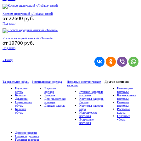
Костюм сценический «Любава» синий
от
22600 руб.
Под заказ
Костюм народный женский «Зимний»
от
19700 руб.
Под заказ
« Назад
Танцевальная обувь
Репетиционная одежда
Народные и исторические
Другие костюмы
костюмы
Народная
Взрослая
Новогодние
обувь
одежда
Русские-народные
костюмы
Балетки
Бальная
костюмы
Карнавальные
Джазовки
Для гимнастики
Костюмы народов
костюмы
Сценическая
и танцев
России
Военные
обувь
Детская одежда
Костюмы народов
костюмы
Бальная
мира
Ростовые
обувь
Исторические
куклы
костюмы
Головные
Эстрадные
уборы
костюмы
Договор оферты
Оплата и доставка
Гарантия и возрат