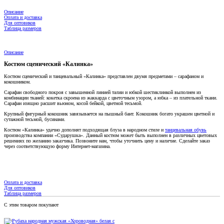
Описание
Оплата и доставка
Для оптовиков
Таблица размеров
Описание
Костюм сценический «Калинка»
Костюм сценический и танцевальный «Калинка» представлен двумя предметами – сарафаном и
кокошником.
Сарафан свободного покроя с завышенной линией талии и юбкой шестиклинкой выполнен из
комбинации тканей: кокетка скроена из жаккарда с цветочным узором, а юбка – из плательной ткани.
Сарафан изящно расшит вьюном, косой бейкой, цветной тесьмой.
Крупный фигурный кокошник завязывается на пышный бант. Кокошник богато украшен цветной и
сутажной тесьмой, бусинами.
Костюм «Калинка» удачно дополнят подходящая блуза в народном стиле и
танцевальная обувь
производства компании «Сударушка». Данный костюм может быть выполнен в различных цветовых
решениях по желанию заказчика. Позвоните нам, чтобы уточнить цену и наличие. Сделайте заказ
через соответствующую форму Интернет-магазина.
Оплата и доставка
Для оптовиков
Таблица размеров
С этим товаром покупают