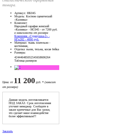
стилистического оформления
товара.
Артикул
: НК045
Модель
: Костюм сценический
«Калинка»
Комплект
:
Народный сарафан женский
«Калинка» - НС045 - от 7200 руб.
в зависимости от размера
Кокошник «Сударушка-2» -
НГк282 - 4000 руб.
Материал
: ткань плательно -
костюмная,
Отделка
: вьюн, тесьма, косая бейка
Размеры
:
42
44
46
48
50
52
54
56
58
60
62
64
Таблица размеров
11 200
Цена
: от
руб. *
(зависит
от размера)
Данная модель изготавливается
ПОД ЗАКАЗ. Срок изготовления
уточнит менеджер. Сообщите в
заказе критичные для Вас сроки,
это сделает наше взаимодейстие
более эффективным!!!
Заказать