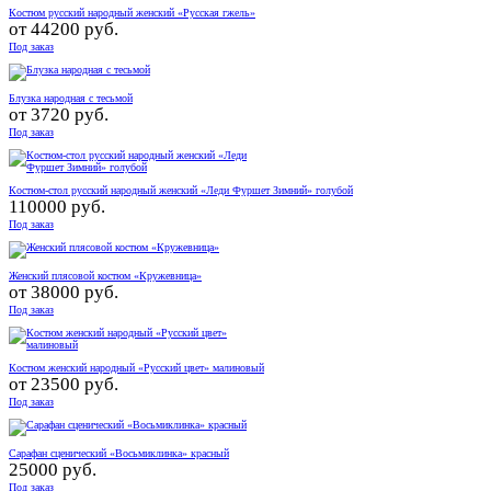
Костюм русский народный женский «Русская гжель»
от
44200 руб.
Под заказ
Блузка народная с тесьмой
от
3720 руб.
Под заказ
Костюм-стол русский народный женский «Леди Фуршет Зимний» голубой
110000 руб.
Под заказ
Женский плясовой костюм «Кружевница»
от
38000 руб.
Под заказ
Костюм женский народный «Русский цвет» малиновый
от
23500 руб.
Под заказ
Сарафан сценический «Восьмиклинка» красный
25000 руб.
Под заказ