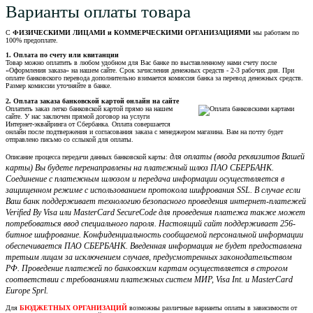
Варианты оплаты товара
С
ФИЗИЧЕСКИМИ ЛИЦАМИ и КОММЕРЧЕСКИМИ ОРГАНИЗАЦИЯМИ
мы работаем по
100% предоплате.
1. Оплата по счету или квитанции
Товар можно оплатить в любом удобном для Вас банке по выставленному нами счету после
«Оформления заказа» на нашем сайте. Срок зачисления денежных средств - 2-3 рабочих дня. При
оплате банковского перевода дополнительно взимается комиссия банка за перевод денежных средств.
Размер комиссии уточняйте в банке.
2. Оплата заказа банковской картой онлайн на сайте
Оплатить заказ легко банковской картой прямо на нашем
сайте. У нас заключен прямой договор на услуги
Интернет-эквайринга от Сбербанка. Оплата совершается
онлайн после подтвержения и согласования заказа с менеджером магазина. Вам на почту будет
отправлено письмо со сслыкой для оплаты.
для оплаты (ввода реквизитов Вашей
Описание процесса передачи данных банковской карты:
карты) Вы будете перенаправлены на платежный шлюз ПАО СБЕРБАНК.
Соединение с платежным шлюзом и передача информации осуществляется в
защищенном режиме с использованием протокола шифрования SSL. В случае если
Ваш банк поддерживает технологию безопасного проведения интернет-платежей
Verified By Visa или MasterCard SecureCode для проведения платежа также может
потребоваться ввод специального пароля. Настоящий сайт поддерживает 256-
битное шифрование. Конфиденциальность сообщаемой персональной информации
обеспечивается ПАО СБЕРБАНК. Введенная информация не будет предоставлена
третьим лицам за исключением случаев, предусмотренных законодательством
РФ. Проведение платежей по банковским картам осуществляется в строгом
соответствии с требованиями платежных систем МИР, Visa Int. и MasterCard
Europe Sprl.
Для
БЮДЖЕТНЫХ ОРГАНИЗАЦИЙ
возможны различные варианты оплаты в зависимости от