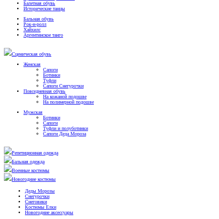
Балетная обувь
Исторические танцы
Бальная обувь
Рок-н-ролл
Хайхилс
Аргентинское танго
Сценическая обувь
Женская
Сапоги
Ботинки
Туфли
Сапоги Снегурочки
Повседневная обувь
На кожаной подошве
На полимерной подошве
Мужская
Ботинки
Сапоги
Туфли и полуботинки
Сапоги Деда Мороза
Репетиционная одежда
Бальная одежда
Военные костюмы
Новогодние костюмы
Деды Морозы
Снегурочки
Снеговики
Костюмы Елки
Новогодние аксессуары