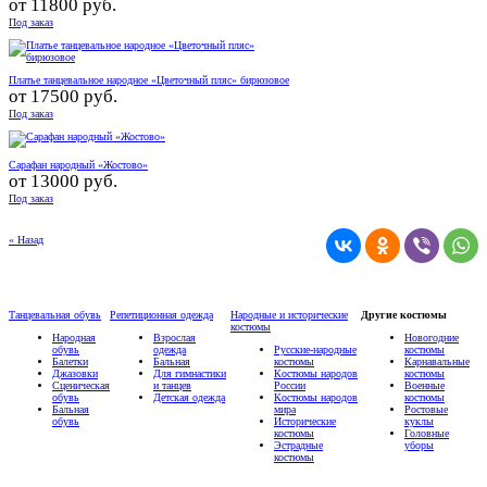
от
11800 руб.
Под заказ
Платье танцевальное народное «Цветочный пляс» бирюзовое
от
17500 руб.
Под заказ
Сарафан народный «Жостово»
от
13000 руб.
Под заказ
« Назад
Танцевальная обувь
Репетиционная одежда
Народные и исторические
Другие костюмы
костюмы
Народная
Взрослая
Новогодние
обувь
одежда
Русские-народные
костюмы
Балетки
Бальная
костюмы
Карнавальные
Джазовки
Для гимнастики
Костюмы народов
костюмы
Сценическая
и танцев
России
Военные
обувь
Детская одежда
Костюмы народов
костюмы
Бальная
мира
Ростовые
обувь
Исторические
куклы
костюмы
Головные
Эстрадные
уборы
костюмы