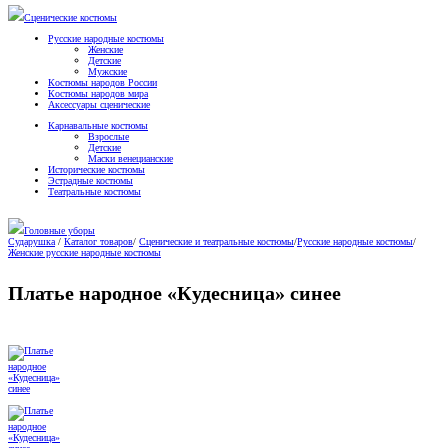
Сценические костюмы
Русские народные костюмы
Женские
Детские
Мужские
Костюмы народов России
Костюмы народов мира
Аксессуары сценические
Карнавальные костюмы
Взрослые
Детские
Маски венецианские
Исторические костюмы
Эстрадные костюмы
Театральные костюмы
Головные уборы
Сударушка
/
Каталог товаров
/
Сценические и театральные костюмы
/
Русские народные костюмы
/
Женские русские народные костюмы
Платье народное «Кудесница» синее