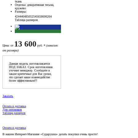
ткань
Отделка
: декоративная тесьма,
кружево
Размеры
:
42
44
46
48
50
52
54
56
58
60
62
64
Таблица размеров
13 600
Цена
: от
руб. *
(зависит
от размера)
Данная модель изготавливается
ПОД ЗАКАЗ. Срок изготовления
уточнит менеджер. Сообщите в
заказе критичные для Вас сроки,
это сделает наше взаимодейстие
более эффективным!!!
Заказать
Оплата и доставка
Для оптовиков
Таблица размеров
Оплата и доставка
В нашем Интернет-Магазине «Сударушка» делать покупки очень просто!