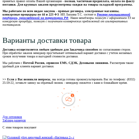
принятых правил оплаты Вашей организации -
полная, частичная предоплата, оплата по факту
поставки. Для крупных заказов предусмотрены скидки на товары складской программы.
Мы работаем по всем видам закупок - прямые договора, электронные магазины,
конкурсные процедуры по 44 и 223 ФЗ
. ИП Ласкина Т.С. состоит в
Реестре промышленной
продукции, произведенной на территории РФ
. Наши м
енеджеры помогут с оформлением ТЗ на
конкурсную процедуру, помогут с получением коммерческих предложений от альтернативных
поставщиков.
Варианты доставки товара
Доставка осуществляется любым удобным для Заказчика способом
по согласованию сторон.
При обработке заказов менеджер просчитывает оптимальный вариант доставки с учетом желаемых
сроков получения товара и выгодной стоимости доставки.
Мы работаем с
Почтой России, сервисом EMS, СДЭК, Деловыми линиями.
Рассмотрим также
удобный для клиента вариант доставки.
>> Если у Вас возникли вопросы
, мы всегда готовы проконсультировать Вас по телефону: (8332)
25-59-22, оставьте заявку на обратный звонок - менеджер свяжется с вами в ближайшее время.
Для оптовиков
Таблица размеров
С этим товаром покупают