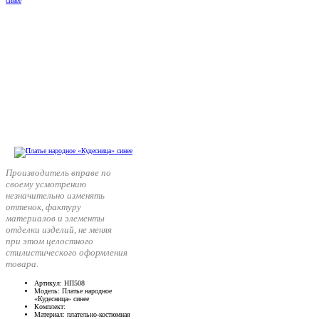
Производитель вправе по
своему усмотрению
незначительно изменять
оттенок, фактуру
материалов и элементы
отделки изделий, не меняя
при этом целостного
стилистического оформления
товара.
Артикул
: НП508
Модель
: Платье народное
«Кудесница» синее
Комплект
:
Материал
: плательно-костюмная