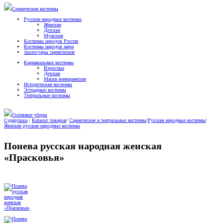
Сценические костюмы
Русские народные костюмы
Женские
Детские
Мужские
Костюмы народов России
Костюмы народов мира
Аксессуары сценические
Карнавальные костюмы
Взрослые
Детские
Маски венецианские
Исторические костюмы
Эстрадные костюмы
Театральные костюмы
Головные уборы
Сударушка
/
Каталог товаров
/
Сценические и театральные костюмы
/
Русские народные костюмы
/
Женские русские народные костюмы
Понева русская народная женская
«Прасковья»