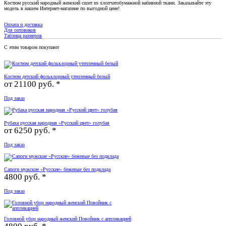
Костюм русский народный женский сшит из хлопчатобумажной набивной ткани. Заказывайте эту
модель в нашем Интернет-магазине по выгодной цене!
Оплата и доставка
Для оптовиков
Таблица размеров
С этим товаром покупают
Костюм детский фольклорный утепленный белый
от
21100 руб. *
Под заказ
Рубаха русская народная «Русский цвет» голубая
от
6250 руб. *
Под заказ
Сапоги мужские «Русские» бежевые без подклада
4800 руб. *
Под заказ
Головной убор народный женский Повойник с аппликацией