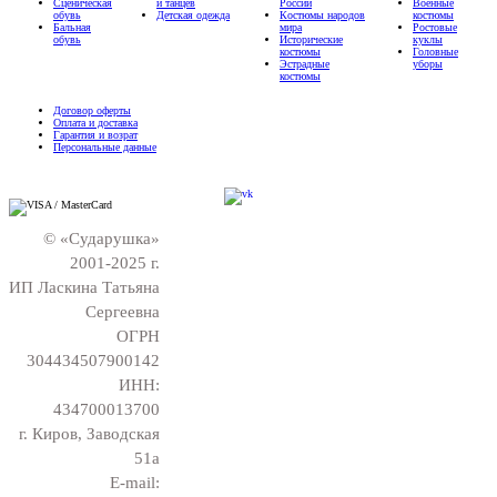
Сценическая
и танцев
России
Военные
обувь
Детская одежда
Костюмы народов
костюмы
Бальная
мира
Ростовые
обувь
Исторические
куклы
костюмы
Головные
Эстрадные
уборы
костюмы
Договор оферты
Оплата и доставка
Гарантия и возрат
Персональные данные
© «Сударушка»
2001-2025 г.
ИП Ласкина Татьяна
Сергеевна
ОГРН
304434507900142
ИНН:
434700013700
г. Киров, Заводская
51а
E-mail: