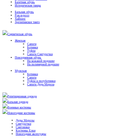
Балетная обувь
Исторические танцы
Бальная обувь
Рок-н-ролл
Хайхилс
Аргентинское танго
Сценическая обувь
Женская
Сапоги
Ботинки
Туфли
Сапоги Снегурочки
Повседневная обувь
На кожаной подошве
На полимерной подошве
Мужская
Ботинки
Сапоги
Туфли и полуботинки
Сапоги Деда Мороза
Репетиционная одежда
Бальная одежда
Военные костюмы
Новогодние костюмы
Деды Морозы
Снегурочки
Снеговики
Костюмы Елки
Новогодние аксессуары