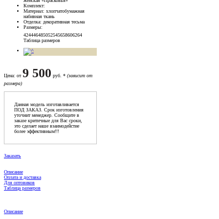
женская «Прасковья»
Комплект
:
Материал
: хлопчатобумажная
набивная ткань
Отделка
: декоративная тесьма
Размеры
:
42
44
46
48
50
52
54
56
58
60
62
64
Таблица размеров
9 500
Цена
: от
руб. *
(зависит от
размера)
Данная модель изготавливается
ПОД ЗАКАЗ. Срок изготовления
уточнит менеджер. Сообщите в
заказе критичные для Вас сроки,
это сделает наше взаимодейстие
более эффективным!!!
Заказать
Описание
Оплата и доставка
Для оптовиков
Таблица размеров
Описание