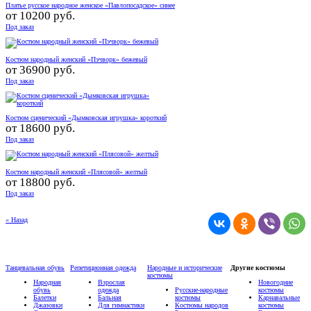
Платье русское народное женское «Павлопосадское» синее
от
10200 руб.
Под заказ
Костюм народный женский «Пэчворк» бежевый
от
36900 руб.
Под заказ
Костюм сценический «Дымковская игрушка» короткий
от
18600 руб.
Под заказ
Костюм народный женский «Плясовой» желтый
от
18800 руб.
Под заказ
« Назад
Танцевальная обувь
Репетиционная одежда
Народные и исторические
Другие костюмы
костюмы
Народная
Взрослая
Новогодние
обувь
одежда
Русские-народные
костюмы
Балетки
Бальная
костюмы
Карнавальные
Джазовки
Для гимнастики
Костюмы народов
костюмы