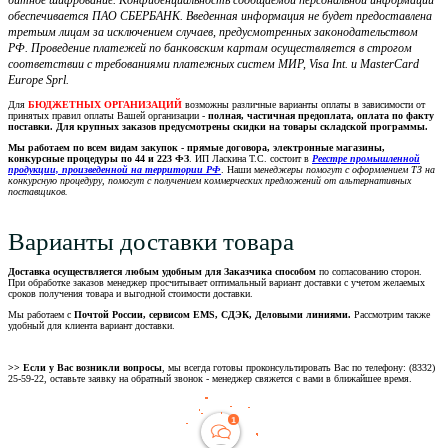
битное шифрование. Конфиденциальность сообщаемой персональной информации
обеспечивается ПАО СБЕРБАНК. Введенная информация не будет предоставлена
третьим лицам за исключением случаев, предусмотренных законодательством
РФ. Проведение платежей по банковским картам осуществляется в строгом
соответствии с требованиями платежных систем МИР, Visa Int. и MasterCard
Europe Sprl.
Для
БЮДЖЕТНЫХ ОРГАНИЗАЦИЙ
возможны различные варианты оплаты в зависимости от
принятых правил оплаты Вашей организации -
полная, частичная предоплата, оплата по факту
поставки. Для крупных заказов предусмотрены скидки на товары складской программы.
Мы работаем по всем видам закупок - прямые договора, электронные магазины,
конкурсные процедуры по 44 и 223 ФЗ
. ИП Ласкина Т.С. состоит в
Реестре промышленной
продукции, произведенной на территории РФ
. Наши м
енеджеры помогут с оформлением ТЗ на
конкурсную процедуру, помогут с получением коммерческих предложений от альтернативных
поставщиков.
Варианты доставки товара
Доставка осуществляется любым удобным для Заказчика способом
по согласованию сторон.
При обработке заказов менеджер просчитывает оптимальный вариант доставки с учетом желаемых
сроков получения товара и выгодной стоимости доставки.
Мы работаем с
Почтой России, сервисом EMS, СДЭК, Деловыми линиями.
Рассмотрим также
удобный для клиента вариант доставки.
>> Если у Вас возникли вопросы
, мы всегда готовы проконсультировать Вас по телефону: (8332)
25-59-22, оставьте заявку на обратный звонок - менеджер свяжется с вами в ближайшее время.