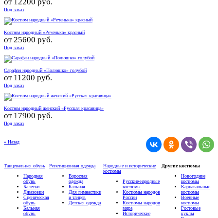
от
12200 руб.
Под заказ
Костюм народный «Реченька» красный
от
25600 руб.
Под заказ
Сарафан народный «Полюшко» голубой
от
11200 руб.
Под заказ
Костюм народный женский «Русская красавица»
от
17900 руб.
Под заказ
« Назад
Танцевальная обувь
Репетиционная одежда
Народные и исторические
Другие костюмы
костюмы
Народная
Взрослая
Новогодние
обувь
одежда
Русские-народные
костюмы
Балетки
Бальная
костюмы
Карнавальные
Джазовки
Для гимнастики
Костюмы народов
костюмы
Сценическая
и танцев
России
Военные
обувь
Детская одежда
Костюмы народов
костюмы
Бальная
мира
Ростовые
обувь
Исторические
куклы