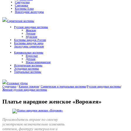
Снегурочки
Снеговики
Костюмы Елки
Новогодние аксессуары
Сценические костюмы
Русские народные костюмы
Женские
Детские
Мужские
Костюмы народов России
Костюмы народов мира
Аксессуары сценические
Карнавальные костюмы
Взрослые
Детские
Маски венецианские
Исторические костюмы
Эстрадные костюмы
Театральные костюмы
Головные уборы
Сударушка
/
Каталог товаров
/
Сценические и театральные костюмы
/
Русские народные костюмы
/
Женские русские народные костюмы
Платье народное женское «Ворожея»
Производитель вправе по своему
усмотрению незначительно изменять
оттенок, фактуру материалов и