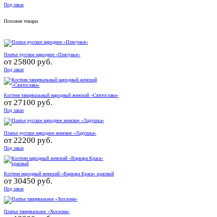
Под заказ
Похожие товары
Платье русское народное «Плясунья»
от
25800 руб.
Под заказ
Костюм танцевальный народный женский «Святослава»
от
27100 руб.
Под заказ
Платье русское народное женское «Ладушка»
от
22200 руб.
Под заказ
Костюм народный женский «Варвара Краса» красный
от
30450 руб.
Под заказ
Платье танцевальное «Хохлома»