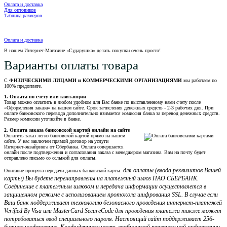
Оплата и доставка
Для оптовиков
Таблица размеров
Оплата и доставка
В нашем Интернет-Магазине «Сударушка» делать покупки очень просто!
Варианты оплаты товара
С
ФИЗИЧЕСКИМИ ЛИЦАМИ и КОММЕРЧЕСКИМИ ОРГАНИЗАЦИЯМИ
мы работаем по
100% предоплате.
1. Оплата по счету или квитанции
Товар можно оплатить в любом удобном для Вас банке по выставленному нами счету после
«Оформления заказа» на нашем сайте. Срок зачисления денежных средств - 2-3 рабочих дня. При
оплате банковского перевода дополнительно взимается комиссия банка за перевод денежных средств.
Размер комиссии уточняйте в банке.
2. Оплата заказа банковской картой онлайн на сайте
Оплатить заказ легко банковской картой прямо на нашем
сайте. У нас заключен прямой договор на услуги
Интернет-эквайринга от Сбербанка. Оплата совершается
онлайн после подтвержения и согласования заказа с менеджером магазина. Вам на почту будет
отправлено письмо со сслыкой для оплаты.
для оплаты (ввода реквизитов Вашей
Описание процесса передачи данных банковской карты:
карты) Вы будете перенаправлены на платежный шлюз ПАО СБЕРБАНК.
Соединение с платежным шлюзом и передача информации осуществляется в
защищенном режиме с использованием протокола шифрования SSL. В случае если
Ваш банк поддерживает технологию безопасного проведения интернет-платежей
Verified By Visa или MasterCard SecureCode для проведения платежа также может
потребоваться ввод специального пароля. Настоящий сайт поддерживает 256-