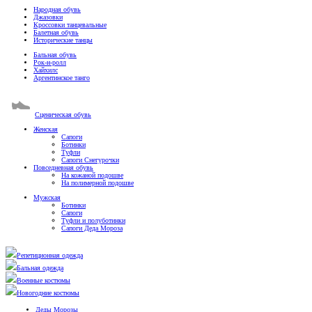
Народная обувь
Джазовки
Кроссовки танцевальные
Балетная обувь
Исторические танцы
Бальная обувь
Рок-н-ролл
Хайхилс
Аргентинское танго
Сценическая обувь
Женская
Сапоги
Ботинки
Туфли
Сапоги Снегурочки
Повседневная обувь
На кожаной подошве
На полимерной подошве
Мужская
Ботинки
Сапоги
Туфли и полуботинки
Сапоги Деда Мороза
Репетиционная одежда
Бальная одежда
Военные костюмы
Новогодние костюмы
Деды Морозы