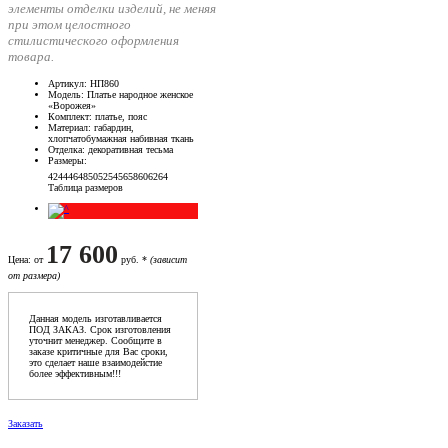
элементы отделки изделий, не меняя
при этом целостного
стилистического оформления
товара.
Артикул
: НП860
Модель
: Платье народное женское
«Ворожея»
Комплект
: платье, пояс
Материал
: габардин,
хлопчатобумажная набивная ткань
Отделка
: декоративная тесьма
Размеры
:
42
44
46
48
50
52
54
56
58
60
62
64
Таблица размеров
17 600
Цена
: от
руб. *
(зависит
от размера)
Данная модель изготавливается
ПОД ЗАКАЗ. Срок изготовления
уточнит менеджер. Сообщите в
заказе критичные для Вас сроки,
это сделает наше взаимодейстие
более эффективным!!!
Заказать