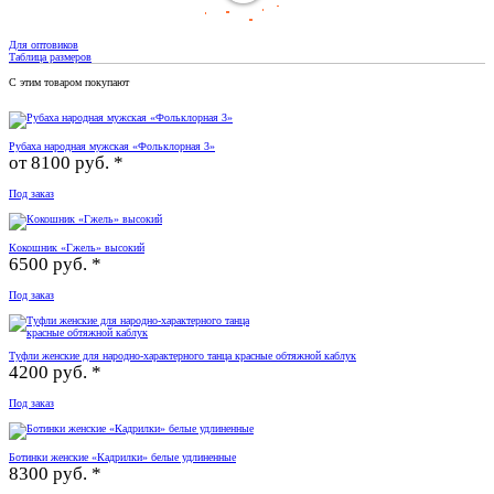
Для оптовиков
Таблица размеров
С этим товаром покупают
Рубаха народная мужская «Фольклорная 3»
от
8100 руб. *
Под заказ
Кокошник «Гжель» высокий
6500 руб. *
Под заказ
Туфли женские для народно-характерного танца красные обтяжной каблук
4200 руб. *
Под заказ
Ботинки женские «Кадрилки» белые удлиненные
8300 руб. *