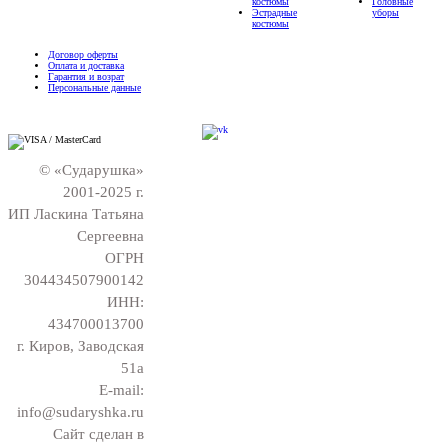
костюмы
Головные
Эстрадные
уборы
костюмы
Договор оферты
Оплата и доставка
Гарантия и возрат
Персональные данные
© «Сударушка»
2001-2025 г.
ИП Ласкина Татьяна
Сергеевна
ОГРН
304434507900142
ИНН:
434700013700
г. Киров, Заводская
51а
E-mail:
info@sudaryshka.ru
Сайт сделан в