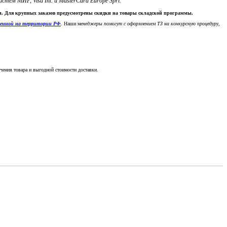
м МИР, Visa Int. и MasterCard Europe Sprl.
ки. Для крупных заказов предусмотрены скидки на товары складской программы.
денной на территории РФ
. Наши м
енеджеры помогут с оформлением ТЗ на конкурсную процедуру,
чения товара и выгодной стоимости доставки.