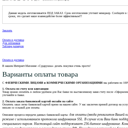
Данная модель изготавливается ПОД ЗАКАЗ. Срок изготовления уточнит менеджер. Сообщите в з
сроки, это сделает наше взаимодейстие более эффективным!!!
Заказать
Оплата и доставка
Для оптовиков
Таблица размеров
Оплата и доставка
В нашем Интернет-Магазине «Сударушка» делать покупки очень просто!
Варианты оплаты товара
С
ФИЗИЧЕСКИМИ ЛИЦАМИ и КОММЕРЧЕСКИМИ ОРГАНИЗАЦИЯМИ
мы работаем по 100
1. Оплата по счету или квитанции
Товар можно оплатить в любом удобном для Вас банке по выставленному нами счету после «Оформления 
уточняйте в банке.
2. Оплата заказа банковской картой онлайн на сайте
Оплатить заказ легко банковской картой прямо на нашем сайте. У нас заключен прямой договор на услу
письмо со сслыкой для оплаты.
для оплаты (ввода реквизитов Вашей
Описание процесса передачи данных банковской карты:
режиме с использованием протокола шифрования SSL. В случае если Ваш банк подд
специального пароля. Настоящий сайт поддерживает 256-битное шифрование. Кон