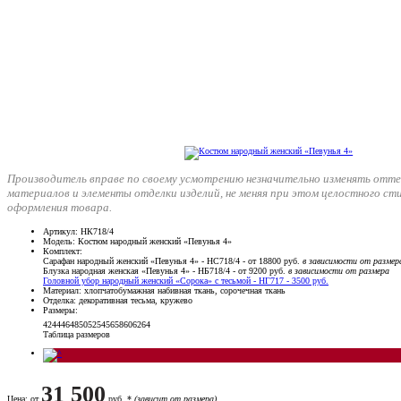
Производитель вправе по своему усмотрению незначительно изменять отте
материалов и элементы отделки изделий, не меняя при этом целостного ст
оформления товара.
Артикул
: НК718/4
Модель
: Костюм народный женский «Певунья 4»
Комплект
:
Сарафан народный женский «Певунья 4» - НС718/4 - от 18800 руб.
в зависимости от размер
Блузка народная женская «Певунья 4» - НБ718/4 - от 9200 руб.
в зависимости от размера
Головной убор народный женский «Сорока» с тесьмой - НГ717 - 3500 руб.
Материал
: хлопчатобумажная набивная ткань, сорочечная ткань
Отделка
: декоративная тесьма, кружево
Размеры
:
42
44
46
48
50
52
54
56
58
60
62
64
Таблица размеров
31 500
Цена
: от
руб. *
(зависит от размера)