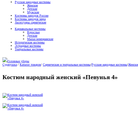
Русские народные костюмы
Женские
Детские
Мужские
Костюмы народов России
Костюмы народов мира
Аксессуары сценические
Карнавальные костюмы
Взрослые
Детские
Маски венецианские
Исторические костюмы
Эстрадные костюмы
Театральные костюмы
Головные уборы
Сударушка
/
Каталог товаров
/
Сценические и театральные костюмы
/
Русские народные костюмы
/
Женски
Костюм народный женский «Певунья 4»