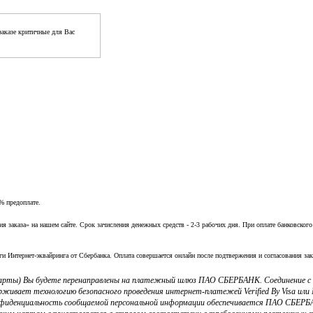
аказе критичные для Вас
% предоплате.
заказа» на нашем сайте. Срок зачисления денежных средств - 2-3 рабочих дня. При оплате банковского
ги Интернет-эквайринга от Сбербанка. Оплата совершается онлайн после подтвержения и согласования зак
 карты) Вы будете перенаправлены на платежный шлюз ПАО СБЕРБАНК. Соединение 
ерживает технологию безопасного проведения интернет-платежей Verified By Visa и
фиденциальность сообщаемой персональной информации обеспечивается ПАО СБЕРБА