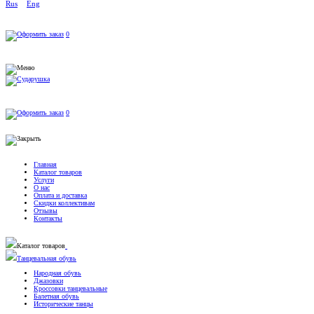
Rus
Eng
0
0
Главная
Каталог товаров
Услуги
О нас
Оплата и доставка
Скидки коллективам
Отзывы
Контакты
Каталог товаров
Танцевальная обувь
Народная обувь
Джазовки
Кроссовки танцевальные
Балетная обувь
Исторические танцы