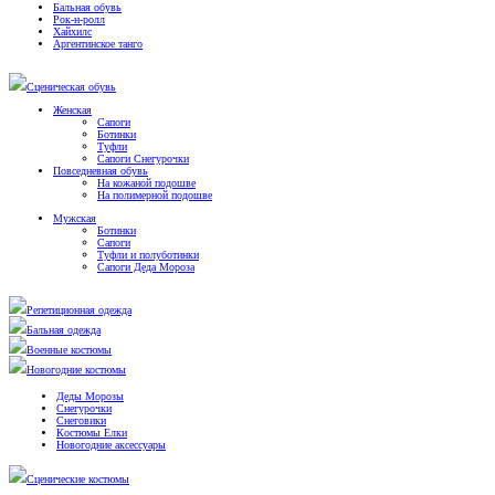
Бальная обувь
Рок-н-ролл
Хайхилс
Аргентинское танго
Сценическая обувь
Женская
Сапоги
Ботинки
Туфли
Сапоги Снегурочки
Повседневная обувь
На кожаной подошве
На полимерной подошве
Мужская
Ботинки
Сапоги
Туфли и полуботинки
Сапоги Деда Мороза
Репетиционная одежда
Бальная одежда
Военные костюмы
Новогодние костюмы
Деды Морозы
Снегурочки
Снеговики
Костюмы Елки
Новогодние аксессуары
Сценические костюмы