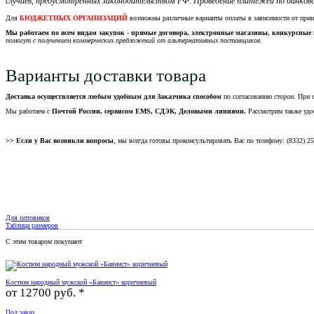
случаев, предусмотренных законодательством РФ. Проведение платежей по банковс
Для
БЮДЖЕТНЫХ ОРГАНИЗАЦИЙ
возможны различные варианты оплаты в зависимости от при
Мы работаем по всем видам закупок - прямые договора, электронные магазины, конкурсные 
помогут с получением коммерческих предложений от альтернативных поставщиков.
Варианты доставки товара
Доставка осуществляется любым удобным для Заказчика способом
по согласованию сторон. При 
Мы работаем с
Почтой России, сервисом EMS, СДЭК, Деловыми линиями.
Рассмотрим также удо
>> Если у Вас возникли вопросы
, мы всегда готовы проконсультировать Вас по телефону: (8332) 2
Для оптовиков
Таблица размеров
С этим товаром покупают
Костюм народный мужской «Баянист» коричневый
от
12700 руб. *
Под заказ