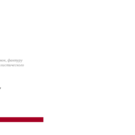
нок, фактуру
илистического
а