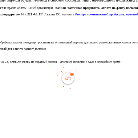
ким картам осуществляется в строгом соответствии с требованиями платежных систе
нятых правил оплаты Вашей организации -
полная, частичная предоплата, оплата по факту постав
процедуры по 44 и 223 ФЗ
. ИП Ласкина Т.С. состоит в
Реестре промышленной продукции, произве
обработке заказов менеджер просчитывает оптимальный вариант доставки с учетом желаемых сроков полу
бный для клиента вариант доставки.
5-59-22, оставьте заявку на обратный звонок - менеджер свяжется с вами в ближайшее время.