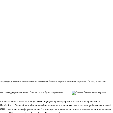
 перевода дополнительно взимается комиссия банка за перевод денежных средств. Размер комиссии
аза с менеджером магазина. Вам на почту будет отправлено
с платежным шлюзом и передача информации осуществляется в защищенном
ли MasterCard SecureCode для проведения платежа также может потребоваться ввод
НК. Введенная информация не будет предоставлена третьим лицам за исключением