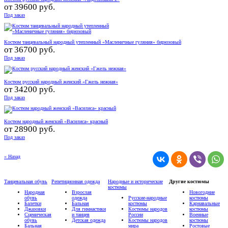
от
39600 руб.
Под заказ
Костюм танцевальный народный утепленный «Масленичные гуляния» бирюзовый
от
36700 руб.
Под заказ
Костюм русский народный женский «Гжель нежная»
от
34200 руб.
Под заказ
Костюм народный женский «Василиса» красный
от
28900 руб.
Под заказ
« Назад
Танцевальная обувь
Репетиционная одежда
Народные и исторические
Другие костюмы
костюмы
Народная
Взрослая
Новогодние
обувь
одежда
Русские-народные
костюмы
Балетки
Бальная
костюмы
Карнавальные
Джазовки
Для гимнастики
Костюмы народов
костюмы
Сценическая
и танцев
России
Военные
обувь
Детская одежда
Костюмы народов
костюмы
Бальная
мира
Ростовые