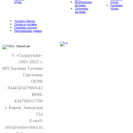
обувь
Исторические
куклы
костюмы
Головные
Эстрадные
уборы
костюмы
Договор оферты
Оплата и доставка
Гарантия и возрат
Персональные данные
© «Сударушка»
2001-2025 г.
ИП Ласкина Татьяна
Сергеевна
ОГРН
304434507900142
ИНН:
434700013700
г. Киров, Заводская
51а
E-mail:
info@sudaryshka.ru