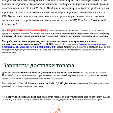
потребоваться ввод специального пароля. Настоящий сайт поддерживает 256-
битное шифрование. Конфиденциальность сообщаемой персональной информации
обеспечивается ПАО СБЕРБАНК. Введенная информация не будет предоставлена
третьим лицам за исключением случаев, предусмотренных законодательством
РФ. Проведение платежей по банковским картам осуществляется в строгом
соответствии с требованиями платежных систем МИР, Visa Int. и MasterCard
Europe Sprl.
Для
БЮДЖЕТНЫХ ОРГАНИЗАЦИЙ
возможны различные варианты оплаты в зависимости от
принятых правил оплаты Вашей организации -
полная, частичная предоплата, оплата по факту
поставки. Для крупных заказов предусмотрены скидки на товары складской программы.
Мы работаем по всем видам закупок - прямые договора, электронные магазины,
конкурсные процедуры по 44 и 223 ФЗ
. ИП Ласкина Т.С. состоит в
Реестре промышленной
продукции, произведенной на территории РФ
. Наши м
енеджеры помогут с оформлением ТЗ на
конкурсную процедуру, помогут с получением коммерческих предложений от альтернативных
поставщиков.
Варианты доставки товара
Доставка осуществляется любым удобным для Заказчика способом
по согласованию сторон.
При обработке заказов менеджер просчитывает оптимальный вариант доставки с учетом желаемых
сроков получения товара и выгодной стоимости доставки.
Мы работаем с
Почтой России, сервисом EMS, СДЭК, Деловыми линиями.
Рассмотрим также
удобный для клиента вариант доставки.
>> Если у Вас возникли вопросы
, мы всегда готовы проконсультировать Вас по телефону: (8332)
25-59-22, оставьте заявку на обратный звонок - менеджер свяжется с вами в ближайшее время.