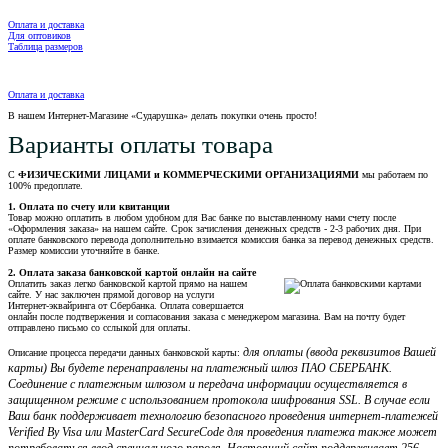
Оплата и доставка
Для оптовиков
Таблица размеров
Оплата и доставка
В нашем Интернет-Магазине «Сударушка» делать покупки очень просто!
Варианты оплаты товара
С
ФИЗИЧЕСКИМИ ЛИЦАМИ и КОММЕРЧЕСКИМИ ОРГАНИЗАЦИЯМИ
мы работаем по
100% предоплате.
1. Оплата по счету или квитанции
Товар можно оплатить в любом удобном для Вас банке по выставленному нами счету после
«Оформления заказа» на нашем сайте. Срок зачисления денежных средств - 2-3 рабочих дня. При
оплате банковского перевода дополнительно взимается комиссия банка за перевод денежных средств.
Размер комиссии уточняйте в банке.
2. Оплата заказа банковской картой онлайн на сайте
Оплатить заказ легко банковской картой прямо на нашем
сайте. У нас заключен прямой договор на услуги
Интернет-эквайринга от Сбербанка. Оплата совершается
онлайн после подтвержения и согласования заказа с менеджером магазина. Вам на почту будет
отправлено письмо со сслыкой для оплаты.
для оплаты (ввода реквизитов Вашей
Описание процесса передачи данных банковской карты:
карты) Вы будете перенаправлены на платежный шлюз ПАО СБЕРБАНК.
Соединение с платежным шлюзом и передача информации осуществляется в
защищенном режиме с использованием протокола шифрования SSL. В случае если
Ваш банк поддерживает технологию безопасного проведения интернет-платежей
Verified By Visa или MasterCard SecureCode для проведения платежа также может