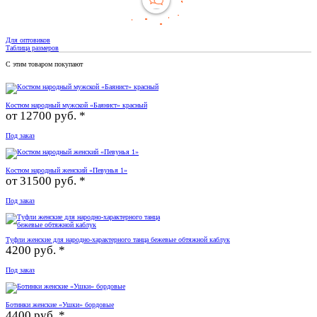
Для оптовиков
Таблица размеров
С этим товаром покупают
Костюм народный мужской «Баянист» красный
от
12700 руб. *
Под заказ
Костюм народный женский «Певунья 1»
от
31500 руб. *
Под заказ
Туфли женские для народно-характерного танца бежевые обтяжной каблук
4200 руб. *
Под заказ
Ботинки женские «Ушки» бордовые
4400 руб. *