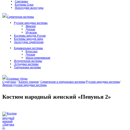
Снеговики
Костюмы Елки
Новогодние аксессуары
Сценические костюмы
Русские народные костюмы
Женские
Детские
Мужские
Костюмы народов России
Костюмы народов мира
Аксессуары сценические
Карнавальные костюмы
Взрослые
Детские
Маски венецианские
Исторические костюмы
Эстрадные костюмы
Театральные костюмы
Головные уборы
Сударушка
/
Каталог товаров
/
Сценические и театральные костюмы
/
Русские народные костюмы
/
Женские русские народные костюмы
Костюм народный женский «Певунья 2»