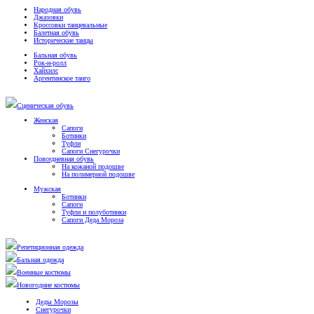
Народная обувь
Джазовки
Кроссовки танцевальные
Балетная обувь
Исторические танцы
Бальная обувь
Рок-н-ролл
Хайхилс
Аргентинское танго
Сценическая обувь
Женская
Сапоги
Ботинки
Туфли
Сапоги Снегурочки
Повседневная обувь
На кожаной подошве
На полимерной подошве
Мужская
Ботинки
Сапоги
Туфли и полуботинки
Сапоги Деда Мороза
Репетиционная одежда
Бальная одежда
Военные костюмы
Новогодние костюмы
Деды Морозы
Снегурочки