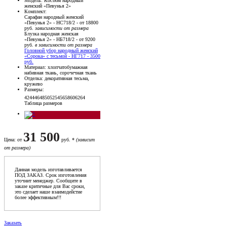
Модель
: Костюм народный
женский «Певунья 2»
Комплект
:
Сарафан народный женский
«Певунья 2» - НС718/2 - от 18800
руб.
зависимости от размера
Блузка народная женская
«Певунья 2» - НБ718/2 - от 9200
руб.
в зависимости от размера
Головной убор народный женский
«Сорока» с тесьмой - НГ717 - 3500
руб.
Материал
: хлопчатобумажная
набивная ткань, сорочечная ткань
Отделка
: декоративная тесьма,
кружево
Размеры
:
42
44
46
48
50
52
54
56
58
60
62
64
Таблица размеров
31 500
Цена
: от
руб. *
(зависит
от размера)
Данная модель изготавливается
ПОД ЗАКАЗ. Срок изготовления
уточнит менеджер. Сообщите в
заказе критичные для Вас сроки,
это сделает наше взаимодейстие
более эффективным!!!
Заказать