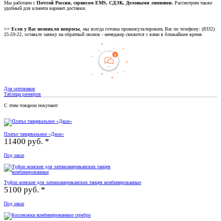
Мы работаем с
Почтой России, сервисом EMS, СДЭК, Деловыми линиями.
Рассмотрим также
удобный для клиента вариант доставки.
>> Если у Вас возникли вопросы
, мы всегда готовы проконсультировать Вас по телефону: (8332)
25-59-22, оставьте заявку на обратный звонок - менеджер свяжется с вами в ближайшее время.
Для оптовиков
Таблица размеров
С этим товаром покупают
Платье танцевальное «Джаз»
11400 руб. *
Под заказ
Туфли женские для латиноамериканских танцев комбинированные
5100 руб. *
Под заказ