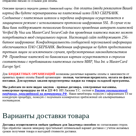
отправлено письмо со сслыкой для оплаты.
для оплаты (ввода реквизитов Вашей
Описание процесса передачи данных банковской карты:
карты) Вы будете перенаправлены на платежный шлюз ПАО СБЕРБАНК.
Соединение с платежным шлюзом и передача информации осуществляется в
защищенном режиме с использованием протокола шифрования SSL. В случае если
Ваш банк поддерживает технологию безопасного проведения интернет-платежей
Verified By Visa или MasterCard SecureCode для проведения платежа также может
потребоваться ввод специального пароля. Настоящий сайт поддерживает 256-
битное шифрование. Конфиденциальность сообщаемой персональной информации
обеспечивается ПАО СБЕРБАНК. Введенная информация не будет предоставлена
третьим лицам за исключением случаев, предусмотренных законодательством
РФ. Проведение платежей по банковским картам осуществляется в строгом
соответствии с требованиями платежных систем МИР, Visa Int. и MasterCard
Europe Sprl.
Для
БЮДЖЕТНЫХ ОРГАНИЗАЦИЙ
возможны различные варианты оплаты в зависимости от
принятых правил оплаты Вашей организации -
полная, частичная предоплата, оплата по факту
поставки. Для крупных заказов предусмотрены скидки на товары складской программы.
Мы работаем по всем видам закупок - прямые договора, электронные магазины,
конкурсные процедуры по 44 и 223 ФЗ
. ИП Ласкина Т.С. состоит в
Реестре промышленной
продукции, произведенной на территории РФ
. Наши м
енеджеры помогут с оформлением ТЗ на
конкурсную процедуру, помогут с получением коммерческих предложений от альтернативных
поставщиков.
Варианты доставки товара
Доставка осуществляется любым удобным для Заказчика способом
по согласованию сторон.
При обработке заказов менеджер просчитывает оптимальный вариант доставки с учетом желаемых
сроков получения товара и выгодной стоимости доставки.