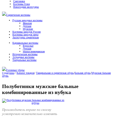
Снеговики
Костюмы Елки
Новогодние аксессуары
Сценические костюмы
Русские народные костюмы
Женские
Детские
Мужские
Костюмы народов России
Костюмы народов мира
Аксессуары сценические
Карнавальные костюмы
Взрослые
Детские
Маски венецианские
Исторические костюмы
Эстрадные костюмы
Театральные костюмы
Головные уборы
Сударушка
/
Каталог товаров
/
Танцевальная и сценическая обувь
/
Бальная обувь
/
Мужская бальная
обувь
Полуботинки мужские бальные
комбинированные из нубука
Производитель вправе по своему
усмотрению незначительно изменять