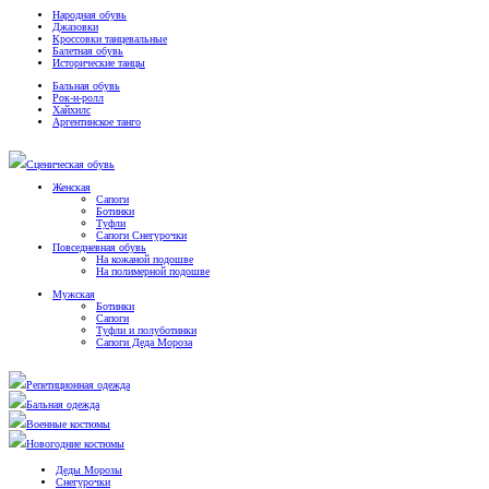
Народная обувь
Джазовки
Кроссовки танцевальные
Балетная обувь
Исторические танцы
Бальная обувь
Рок-н-ролл
Хайхилс
Аргентинское танго
Сценическая обувь
Женская
Сапоги
Ботинки
Туфли
Сапоги Снегурочки
Повседневная обувь
На кожаной подошве
На полимерной подошве
Мужская
Ботинки
Сапоги
Туфли и полуботинки
Сапоги Деда Мороза
Репетиционная одежда
Бальная одежда
Военные костюмы
Новогодние костюмы
Деды Морозы
Снегурочки