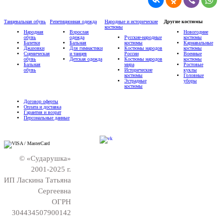
Танцевальная обувь
Репетиционная одежда
Народные и исторические
Другие костюмы
костюмы
Народная
Взрослая
Новогодние
обувь
одежда
Русские-народные
костюмы
Балетки
Бальная
костюмы
Карнавальные
Джазовки
Для гимнастики
Костюмы народов
костюмы
Сценическая
и танцев
России
Военные
обувь
Детская одежда
Костюмы народов
костюмы
Бальная
мира
Ростовые
обувь
Исторические
куклы
костюмы
Головные
Эстрадные
уборы
костюмы
Договор оферты
Оплата и доставка
Гарантия и возрат
Персональные данные
© «Сударушка»
2001-2025 г.
ИП Ласкина Татьяна
Сергеевна
ОГРН
304434507900142