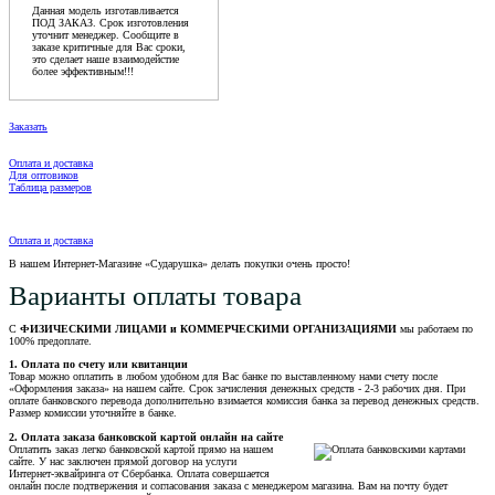
Данная модель изготавливается
ПОД ЗАКАЗ. Срок изготовления
уточнит менеджер. Сообщите в
заказе критичные для Вас сроки,
это сделает наше взаимодейстие
более эффективным!!!
Заказать
Оплата и доставка
Для оптовиков
Таблица размеров
Оплата и доставка
В нашем Интернет-Магазине «Сударушка» делать покупки очень просто!
Варианты оплаты товара
С
ФИЗИЧЕСКИМИ ЛИЦАМИ и КОММЕРЧЕСКИМИ ОРГАНИЗАЦИЯМИ
мы работаем по
100% предоплате.
1. Оплата по счету или квитанции
Товар можно оплатить в любом удобном для Вас банке по выставленному нами счету после
«Оформления заказа» на нашем сайте. Срок зачисления денежных средств - 2-3 рабочих дня. При
оплате банковского перевода дополнительно взимается комиссия банка за перевод денежных средств.
Размер комиссии уточняйте в банке.
2. Оплата заказа банковской картой онлайн на сайте
Оплатить заказ легко банковской картой прямо на нашем
сайте. У нас заключен прямой договор на услуги
Интернет-эквайринга от Сбербанка. Оплата совершается
онлайн после подтвержения и согласования заказа с менеджером магазина. Вам на почту будет