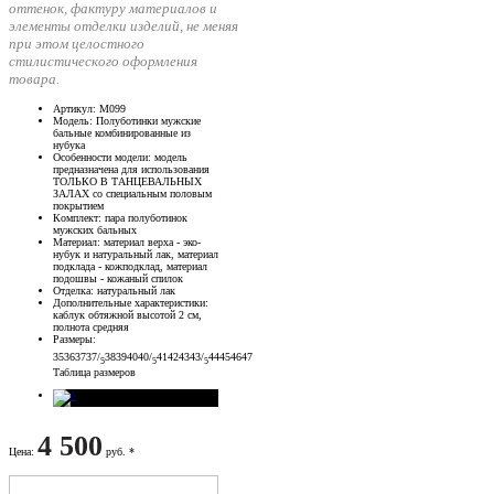
оттенок, фактуру материалов и
элементы отделки изделий, не меняя
при этом целостного
стилистического оформления
товара.
Артикул
: М099
Модель
: Полуботинки мужские
бальные комбинированные из
нубука
Особенности модели
: модель
предназначена для использования
ТОЛЬКО В ТАНЦЕВАЛЬНЫХ
ЗАЛАХ со специальным половым
покрытием
Комплект
: пара полуботинок
мужских бальных
Материал
: материал верха - эко-
нубук и натуральный лак, материал
подклада - кожподклад, материал
подошвы - кожаный спилок
Отделка
: натуральный лак
Дополнительные характеристики
:
каблук обтяжной высотой 2 см,
полнота средняя
Размеры
:
35
36
37
37/
38
39
40
40/
41
42
43
43/
44
45
46
47
5
5
5
Таблица размеров
4 500
Цена
:
руб. *