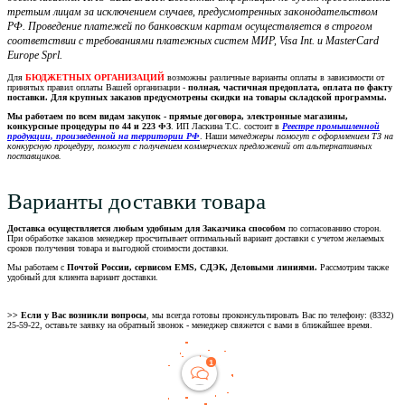
третьим лицам за исключением случаев, предусмотренных законодательством
РФ. Проведение платежей по банковским картам осуществляется в строгом
соответствии с требованиями платежных систем МИР, Visa Int. и MasterCard
Europe Sprl.
Для
БЮДЖЕТНЫХ ОРГАНИЗАЦИЙ
возможны различные варианты оплаты в зависимости от
принятых правил оплаты Вашей организации -
полная, частичная предоплата, оплата по факту
поставки. Для крупных заказов предусмотрены скидки на товары складской программы.
Мы работаем по всем видам закупок - прямые договора, электронные магазины,
конкурсные процедуры по 44 и 223 ФЗ
. ИП Ласкина Т.С. состоит в
Реестре промышленной
продукции, произведенной на территории РФ
. Наши м
енеджеры помогут с оформлением ТЗ на
конкурсную процедуру, помогут с получением коммерческих предложений от альтернативных
поставщиков.
Варианты доставки товара
Доставка осуществляется любым удобным для Заказчика способом
по согласованию сторон.
При обработке заказов менеджер просчитывает оптимальный вариант доставки с учетом желаемых
сроков получения товара и выгодной стоимости доставки.
Мы работаем с
Почтой России, сервисом EMS, СДЭК, Деловыми линиями.
Рассмотрим также
удобный для клиента вариант доставки.
>> Если у Вас возникли вопросы
, мы всегда готовы проконсультировать Вас по телефону: (8332)
25-59-22, оставьте заявку на обратный звонок - менеджер свяжется с вами в ближайшее время.