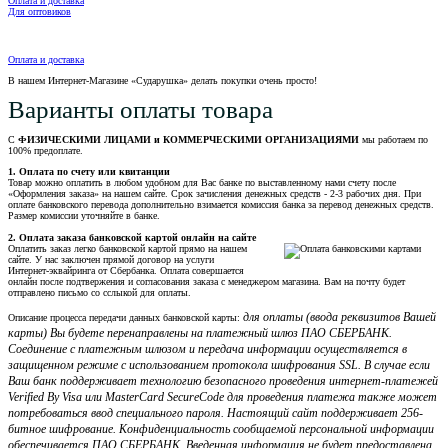
Оплата и доставка
Для оптовиков
Оплата и доставка
В нашем Интернет-Магазине «Сударушка» делать покупки очень просто!
Варианты оплаты товара
С
ФИЗИЧЕСКИМИ ЛИЦАМИ и КОММЕРЧЕСКИМИ ОРГАНИЗАЦИЯМИ
мы работаем по
100% предоплате.
1. Оплата по счету или квитанции
Товар можно оплатить в любом удобном для Вас банке по выставленному нами счету после
«Оформления заказа» на нашем сайте. Срок зачисления денежных средств - 2-3 рабочих дня. При
оплате банковского перевода дополнительно взимается комиссия банка за перевод денежных средств.
Размер комиссии уточняйте в банке.
2. Оплата заказа банковской картой онлайн на сайте
Оплатить заказ легко банковской картой прямо на нашем
сайте. У нас заключен прямой договор на услуги
Интернет-эквайринга от Сбербанка. Оплата совершается
онлайн после подтвержения и согласования заказа с менеджером магазина. Вам на почту будет
отправлено письмо со сслыкой для оплаты.
для оплаты (ввода реквизитов Вашей
Описание процесса передачи данных банковской карты:
карты) Вы будете перенаправлены на платежный шлюз ПАО СБЕРБАНК.
Соединение с платежным шлюзом и передача информации осуществляется в
защищенном режиме с использованием протокола шифрования SSL. В случае если
Ваш банк поддерживает технологию безопасного проведения интернет-платежей
Verified By Visa или MasterCard SecureCode для проведения платежа также может
потребоваться ввод специального пароля. Настоящий сайт поддерживает 256-
битное шифрование. Конфиденциальность сообщаемой персональной информации
обеспечивается ПАО СБЕРБАНК. Введенная информация не будет предоставлена