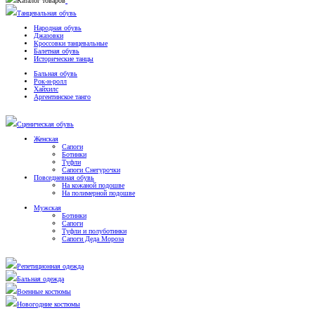
Каталог товаров
Танцевальная обувь
Народная обувь
Джазовки
Кроссовки танцевальные
Балетная обувь
Исторические танцы
Бальная обувь
Рок-н-ролл
Хайхилс
Аргентинское танго
Сценическая обувь
Женская
Сапоги
Ботинки
Туфли
Сапоги Снегурочки
Повседневная обувь
На кожаной подошве
На полимерной подошве
Мужская
Ботинки
Сапоги
Туфли и полуботинки
Сапоги Деда Мороза
Репетиционная одежда
Бальная одежда
Военные костюмы
Новогодние костюмы