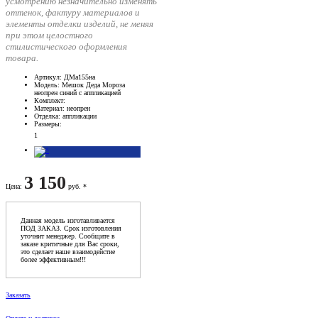
усмотрению незначительно изменять
оттенок, фактуру материалов и
элементы отделки изделий, не меняя
при этом целостного
стилистического оформления
товара.
Артикул
: ДМа155на
Модель
: Мешок Деда Мороза
неопрен синий с аппликацией
Комплект
:
Материал
: неопрен
Отделка
: аппликации
Размеры
:
1
3 150
Цена
:
руб. *
Данная модель изготавливается
ПОД ЗАКАЗ. Срок изготовления
уточнит менеджер. Сообщите в
заказе критичные для Вас сроки,
это сделает наше взаимодейстие
более эффективным!!!
Заказать