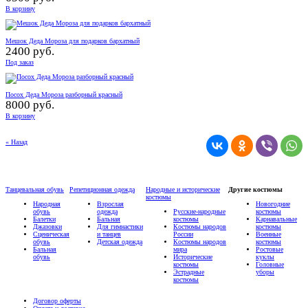
В корзину
Мешок Деда Мороза для подарков бархатный
2400 руб.
Под заказ
Посох Деда Мороза разборный красный
8000 руб.
В корзину
« Назад
Танцевальная обувь
Репетиционная одежда
Народные и исторические
Другие костюмы
костюмы
Народная
Взрослая
Новогодние
обувь
одежда
Русские-народные
костюмы
Балетки
Бальная
костюмы
Карнавальные
Джазовки
Для гимнастики
Костюмы народов
костюмы
Сценическая
и танцев
России
Военные
обувь
Детская одежда
Костюмы народов
костюмы
Бальная
мира
Ростовые
обувь
Исторические
куклы
костюмы
Головные
Эстрадные
уборы
костюмы
Договор оферты