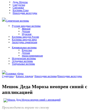
Деды Морозы
Снегурочки
Снеговики
Костюмы Елки
Новогодние аксессуары
Сценические костюмы
Русские народные костюмы
Женские
Детские
Мужские
Костюмы народов России
Костюмы народов мира
Аксессуары сценические
Карнавальные костюмы
Взрослые
Детские
Маски венецианские
Исторические костюмы
Эстрадные костюмы
Театральные костюмы
Головные уборы
Сударушка
/
Каталог товаров
/
Новогодние костюмы
/
Новогодние аксессуары
Мешок Деда Мороза неопрен синий с
аппликацией
Производитель вправе по своему