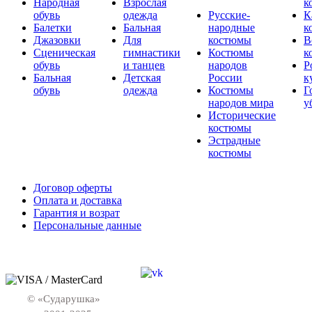
Народная
Взрослая
к
обувь
одежда
Русские-
К
Балетки
Бальная
народные
к
Джазовки
Для
костюмы
В
Сценическая
гимнастики
Костюмы
к
обувь
и танцев
народов
Р
Бальная
Детская
России
к
обувь
одежда
Костюмы
Г
народов мира
у
Исторические
костюмы
Эстрадные
костюмы
Договор оферты
Оплата и доставка
Гарантия и возрат
Персональные данные
© «Сударушка»