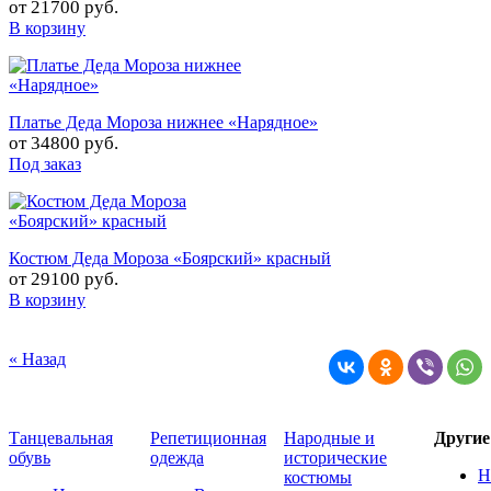
от
21700 руб.
В корзину
Платье Деда Мороза нижнее «Нарядное»
от
34800 руб.
Под заказ
Костюм Деда Мороза «Боярский» красный
от
29100 руб.
В корзину
« Назад
Танцевальная
Репетиционная
Народные и
Други
обувь
одежда
исторические
Н
костюмы