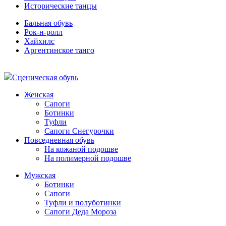
Исторические танцы
Бальная обувь
Рок-н-ролл
Хайхилс
Аргентинское танго
Сценическая обувь
Женская
Сапоги
Ботинки
Туфли
Сапоги Снегурочки
Повседневная обувь
На кожаной подошве
На полимерной подошве
Мужская
Ботинки
Сапоги
Туфли и полуботинки
Сапоги Деда Мороза