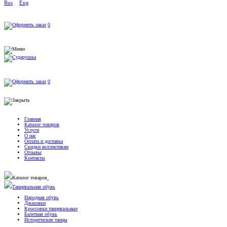
Rus
Eng
0
0
Главная
Каталог товаров
Услуги
О нас
Оплата и доставка
Скидки коллективам
Отзывы
Контакты
Каталог товаров
Танцевальная обувь
Народная обувь
Джазовки
Кроссовки танцевальные
Балетная обувь
Исторические танцы