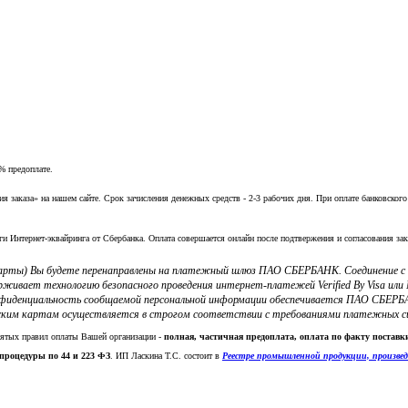
% предоплате.
заказа» на нашем сайте. Срок зачисления денежных средств - 2-3 рабочих дня. При оплате банковского
ги Интернет-эквайринга от Сбербанка. Оплата совершается онлайн после подтвержения и согласования зак
 карты) Вы будете перенаправлены на платежный шлюз ПАО СБЕРБАНК. Соединение 
ерживает технологию безопасного проведения интернет-платежей Verified By Visa и
фиденциальность сообщаемой персональной информации обеспечивается ПАО СБЕРБА
ким картам осуществляется в строгом соответствии с требованиями платежных систе
нятых правил оплаты Вашей организации -
полная, частичная предоплата, оплата по факту постав
процедуры по 44 и 223 ФЗ
. ИП Ласкина Т.С. состоит в
Реестре промышленной продукции, произве