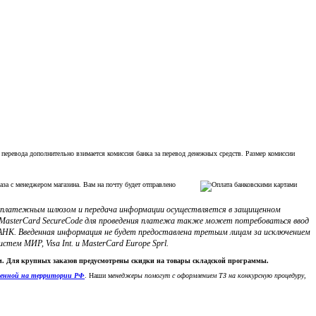
 перевода дополнительно взимается комиссия банка за перевод денежных средств. Размер комиссии
аза с менеджером магазина. Вам на почту будет отправлено
с платежным шлюзом и передача информации осуществляется в защищенном
ли MasterCard SecureCode для проведения платежа также может потребоваться ввод
НК. Введенная информация не будет предоставлена третьим лицам за исключением
м МИР, Visa Int. и MasterCard Europe Sprl.
ки. Для крупных заказов предусмотрены скидки на товары складской программы.
денной на территории РФ
. Наши м
енеджеры помогут с оформлением ТЗ на конкурсную процедуру,