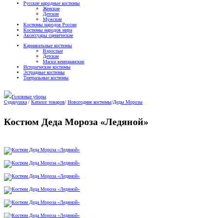
Русские народные костюмы
Женские
Детские
Мужские
Костюмы народов России
Костюмы народов мира
Аксессуары сценические
Карнавальные костюмы
Взрослые
Детские
Маски венецианские
Исторические костюмы
Эстрадные костюмы
Театральные костюмы
Головные уборы
Сударушка
/
Каталог товаров
/
Новогодние костюмы
/
Деды Морозы
Костюм Деда Мороза «Ледяной»