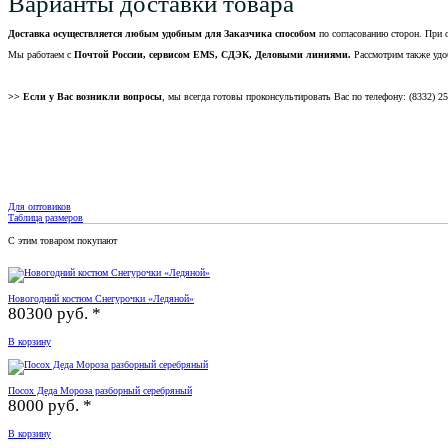
Варианты доставки товара
Доставка осуществляется любым удобным для Заказчика способом
по согласованию сторон. При 
Мы работаем с
Почтой России, сервисом EMS, СДЭК, Деловыми линиями.
Рассмотрим также удо
>> Если у Вас возникли вопросы
, мы всегда готовы проконсультировать Вас по телефону: (8332) 2
Для оптовиков
Таблица размеров
С этим товаром покупают
Новогодний костюм Снегурочки «Ледяной»
80300 руб. *
В корзину
Посох Деда Мороза разборный серебряный
8000 руб. *
В корзину