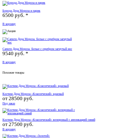
Борода Деда Мороза и парик
6500 руб. *
В корзину
Сапоги Деда Мороза. Белые с серебром загнутый нос
9540 руб. *
В корзину
Похожие товары
Костюм Деда Мороза «Классический» красный
от
28500 руб.
Под заказ
Костюм Деда Мороза «Классический» велюровый с аппликацией синий
от
27500 руб.
В корзину