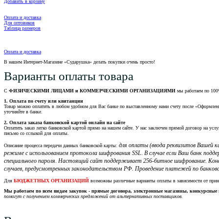
Добавить в корзину
Оплата и доставка
Для оптовиков
Таблица размеров
Оплата и доставка
В нашем Интернет-Магазине «Сударушка» делать покупки очень просто!
Варианты оплаты товара
С
ФИЗИЧЕСКИМИ ЛИЦАМИ и КОММЕРЧЕСКИМИ ОРГАНИЗАЦИЯМИ
мы работаем по 100
1. Оплата по счету или квитанции
Товар можно оплатить в любом удобном для Вас банке по выставленному нами счету после «Оформления 
уточняйте в банке.
2. Оплата заказа банковской картой онлайн на сайте
Оплатить заказ легко банковской картой прямо на нашем сайте. У нас заключен прямой договор на услу
письмо со сслыкой для оплаты.
для оплаты (ввода реквизитов Вашей
Описание процесса передачи данных банковской карты:
режиме с использованием протокола шифрования SSL. В случае если Ваш банк подд
специального пароля. Настоящий сайт поддерживает 256-битное шифрование. Кон
случаев, предусмотренных законодательством РФ. Проведение платежей по банковс
Для
БЮДЖЕТНЫХ ОРГАНИЗАЦИЙ
возможны различные варианты оплаты в зависимости от при
Мы работаем по всем видам закупок - прямые договора, электронные магазины, конкурсные 
помогут с получением коммерческих предложений от альтернативных поставщиков.