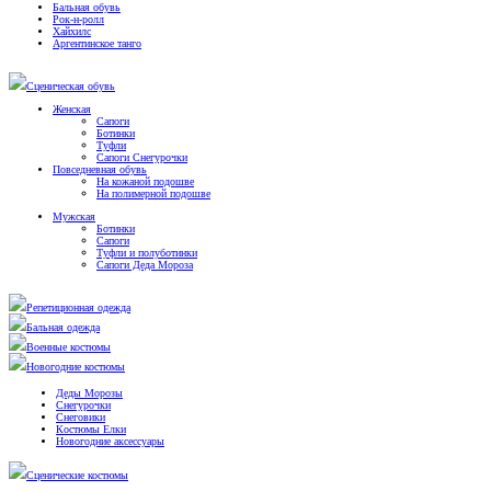
Бальная обувь
Рок-н-ролл
Хайхилс
Аргентинское танго
Сценическая обувь
Женская
Сапоги
Ботинки
Туфли
Сапоги Снегурочки
Повседневная обувь
На кожаной подошве
На полимерной подошве
Мужская
Ботинки
Сапоги
Туфли и полуботинки
Сапоги Деда Мороза
Репетиционная одежда
Бальная одежда
Военные костюмы
Новогодние костюмы
Деды Морозы
Снегурочки
Снеговики
Костюмы Елки
Новогодние аксессуары
Сценические костюмы