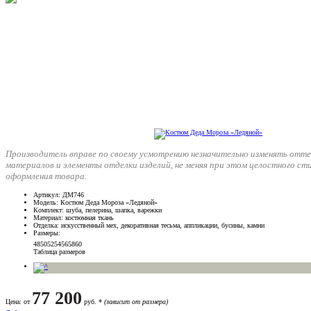
Производитель вправе по своему усмотрению незначительно изменять отте
материалов и элементы отделки изделий, не меняя при этом целостного ст
оформления товара.
Артикул
: ДМ746
Модель
: Костюм Деда Мороза «Ледяной»
Комплект
: шуба, пелерина, шапка, варежки
Материал
: костюмная ткань
Отделка
: искусственный мех, декоративная тесьма, аппликации, бусины, камни
Размеры
:
48
50
52
54
56
58
60
Таблица размеров
77 200
Цена
: от
руб. *
(зависит от размера)