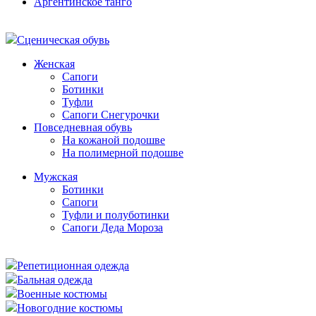
Аргентинское танго
Сценическая обувь
Женская
Сапоги
Ботинки
Туфли
Сапоги Снегурочки
Повседневная обувь
На кожаной подошве
На полимерной подошве
Мужская
Ботинки
Сапоги
Туфли и полуботинки
Сапоги Деда Мороза
Репетиционная одежда
Бальная одежда
Военные костюмы
Новогодние костюмы