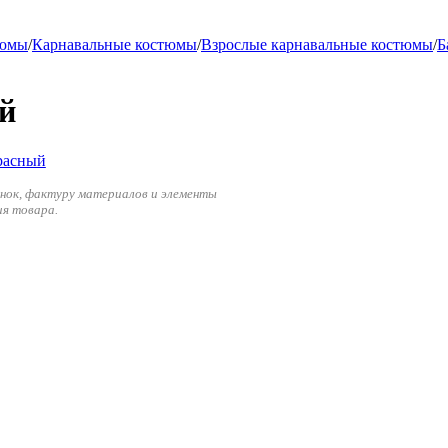
тюмы
/
Карнавальные костюмы
/
Взрослые карнавальные костюмы
/
Б
й
енок, фактуру материалов и элементы
ия товара.