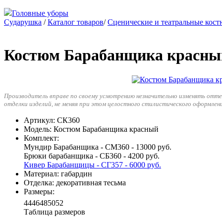
Головные уборы
Сударушка
/
Каталог товаров
/
Сценические и театральные кос
Костюм Барабанщика красны
Производитель вправе по своему усмотрению незначительно изменять отт
отделки изделий, не меняя при этом целостного стилистического оформлен
Артикул
: СК360
Модель
: Костюм Барабанщика красный
Комплект
:
Мундир Барабанщика - СМ360 - 13000 руб.
Брюки барабанщика - СБ360 - 4200 руб.
Кивер Барабанщицы - СГ357 - 6000 руб.
Материал
: габардин
Отделка
: декоративная тесьма
Размеры
:
44
46
48
50
52
Таблица размеров