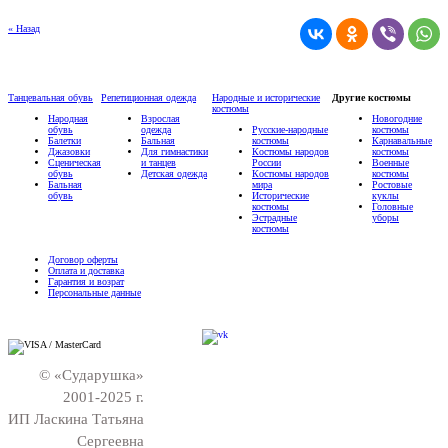
« Назад
Танцевальная обувь
Репетиционная одежда
Народные и исторические
Другие костюмы
костюмы
Народная
Взрослая
Новогодние
обувь
одежда
Русские-народные
костюмы
Балетки
Бальная
костюмы
Карнавальные
Джазовки
Для гимнастики
Костюмы народов
костюмы
Сценическая
и танцев
России
Военные
обувь
Детская одежда
Костюмы народов
костюмы
Бальная
мира
Ростовые
обувь
Исторические
куклы
костюмы
Головные
Эстрадные
уборы
костюмы
Договор оферты
Оплата и доставка
Гарантия и возрат
Персональные данные
© «Сударушка»
2001-2025 г.
ИП Ласкина Татьяна
Сергеевна