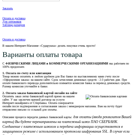
Заказать
Оплата и доставка
Для оптовиков
Таблица размеров
Оплата и доставка
В нашем Интернет-Магазине «Сударушка» делать покупки очень просто!
Варианты оплаты товара
С
ФИЗИЧЕСКИМИ ЛИЦАМИ и КОММЕРЧЕСКИМИ ОРГАНИЗАЦИЯМИ
мы работаем по
100% предоплате.
1. Оплата по счету или квитанции
Товар можно оплатить в любом удобном для Вас банке по выставленному нами счету после
«Оформления заказа» на нашем сайте. Срок зачисления денежных средств - 2-3 рабочих дня. При
оплате банковского перевода дополнительно взимается комиссия банка за перевод денежных средств.
Размер комиссии уточняйте в банке.
2. Оплата заказа банковской картой онлайн на сайте
Оплатить заказ легко банковской картой прямо на нашем
сайте. У нас заключен прямой договор на услуги
Интернет-эквайринга от Сбербанка. Оплата совершается
онлайн после подтвержения и согласования заказа с менеджером магазина. Вам на почту будет
отправлено письмо со сслыкой для оплаты.
для оплаты (ввода реквизитов Вашей
Описание процесса передачи данных банковской карты:
карты) Вы будете перенаправлены на платежный шлюз ПАО СБЕРБАНК.
Соединение с платежным шлюзом и передача информации осуществляется в
защищенном режиме с использованием протокола шифрования SSL. В случае если