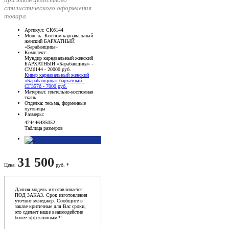
стилистического оформления
товара.
Артикул
: СКб144
Модель
: Костюм карнавальный
женский БАРХАТНЫЙ
«Барабанщица»
Комплект
:
Мундир карнавальный женский
БАРХАТНЫЙ «Барабанщица» -
СМб144 - 20000 руб.
Кивер карнавальный женский
«Барабанщица» бархатный -
СГ357б - 7000 руб.
Материал
: плательно-костюмная
ткань
Отделка
: тесьма, форменные
пуговицы
Размеры
:
42
44
46
48
50
52
Таблица размеров
31 500
Цена
:
руб. *
Данная модель изготавливается
ПОД ЗАКАЗ. Срок изготовления
уточнит менеджер. Сообщите в
заказе критичные для Вас сроки,
это сделает наше взаимодейстие
более эффективным!!!