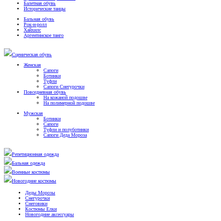
Балетная обувь
Исторические танцы
Бальная обувь
Рок-н-ролл
Хайхилс
Аргентинское танго
Сценическая обувь
Женская
Сапоги
Ботинки
Туфли
Сапоги Снегурочки
Повседневная обувь
На кожаной подошве
На полимерной подошве
Мужская
Ботинки
Сапоги
Туфли и полуботинки
Сапоги Деда Мороза
Репетиционная одежда
Бальная одежда
Военные костюмы
Новогодние костюмы
Деды Морозы
Снегурочки
Снеговики
Костюмы Елки
Новогодние аксессуары