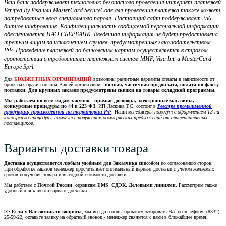
Ваш банк поддерживает технологию безопасного проведения интернет-платежей
Verified By Visa или MasterCard SecureCode для проведения платежа также может
потребоваться ввод специального пароля. Настоящий сайт поддерживает 256-
битное шифрование. Конфиденциальность сообщаемой персональной информации
обеспечивается ПАО СБЕРБАНК. Введенная информация не будет предоставлена
третьим лицам за исключением случаев, предусмотренных законодательством
РФ. Проведение платежей по банковским картам осуществляется в строгом
соответствии с требованиями платежных систем МИР, Visa Int. и MasterCard
Europe Sprl.
Для
БЮДЖЕТНЫХ ОРГАНИЗАЦИЙ
возможны различные варианты оплаты в зависимости от
принятых правил оплаты Вашей организации -
полная, частичная предоплата, оплата по факту
поставки. Для крупных заказов предусмотрены скидки на товары складской программы.
Мы работаем по всем видам закупок - прямые договора, электронные магазины,
конкурсные процедуры по 44 и 223 ФЗ
. ИП Ласкина Т.С. состоит в
Реестре промышленной
продукции, произведенной на территории РФ
. Наши м
енеджеры помогут с оформлением ТЗ на
конкурсную процедуру, помогут с получением коммерческих предложений от альтернативных
поставщиков.
Варианты доставки товара
Доставка осуществляется любым удобным для Заказчика способом
по согласованию сторон.
При обработке заказов менеджер просчитывает оптимальный вариант доставки с учетом желаемых
сроков получения товара и выгодной стоимости доставки.
Мы работаем с
Почтой России, сервисом EMS, СДЭК, Деловыми линиями.
Рассмотрим также
удобный для клиента вариант доставки.
>> Если у Вас возникли вопросы
, мы всегда готовы проконсультировать Вас по телефону: (8332)
25-59-22, оставьте заявку на обратный звонок - менеджер свяжется с вами в ближайшее время.