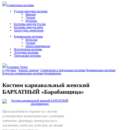
Сценические костюмы
Русские народные костюмы
Женские
Детские
Мужские
Костюмы народов России
Костюмы народов мира
Аксессуары сценические
Карнавальные костюмы
Взрослые
Детские
Маски венецианские
Исторические костюмы
Эстрадные костюмы
Театральные костюмы
Головные уборы
Сударушка
/
Каталог товаров
/
Сценические и театральные костюмы
/
Карнавальные костюмы
/
Взрослые карнавальные костюмы
/
Барабанщицы
Костюм карнавальный женский
БАРХАТНЫЙ «Барабанщица»
Производитель вправе по своему
усмотрению незначительно изменять
оттенок, фактуру материалов и
элементы отделки изделий, не меняя
при этом целостного