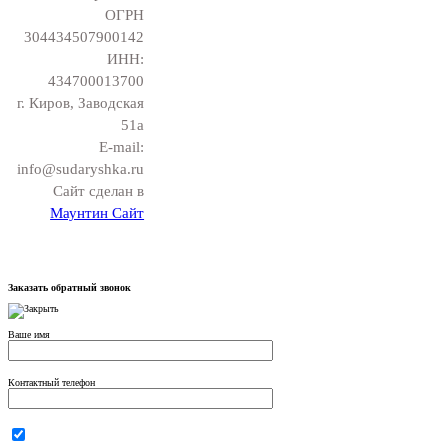
ОГРН
304434507900142
ИНН:
434700013700
г. Киров, Заводская
51а
E-mail:
info@sudaryshka.ru
Сайт сделан в
Маунтин Сайт
Заказать обратный звонок
Ваше имя
Контактный телефон