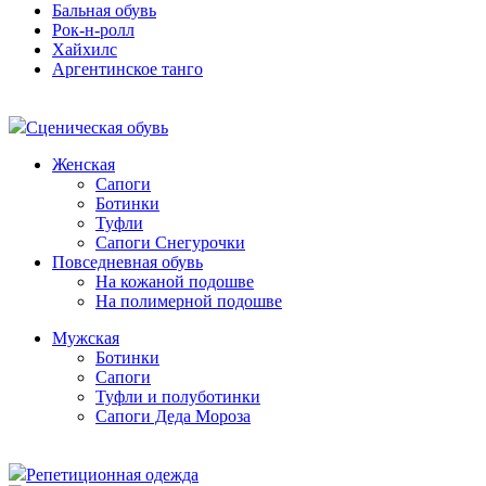
Бальная обувь
Рок-н-ролл
Хайхилс
Аргентинское танго
Сценическая обувь
Женская
Сапоги
Ботинки
Туфли
Сапоги Снегурочки
Повседневная обувь
На кожаной подошве
На полимерной подошве
Мужская
Ботинки
Сапоги
Туфли и полуботинки
Сапоги Деда Мороза
Репетиционная одежда