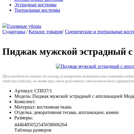
Эстрадные костюмы
Театральные костюмы
Головные уборы
Сударушка
/
Каталог товаров
/
Сценические и театральные кос
Пиджак мужской эстрадный с
Производитель вправе по своему усмотрению незначительно изменять отт
отделки изделий, не меняя при этом целостного стилистического оформлен
Артикул
: СП837/1
Модель
: Пиджак мужской эстрадный с аппликацией Моде
Комплект
:
Материал
: костюмная ткань
Отделка
: декоративная тесьма, аппликации, камни
Размеры
:
44
46
48
50
52
54
56
58
60
62
64
Таблица размеров