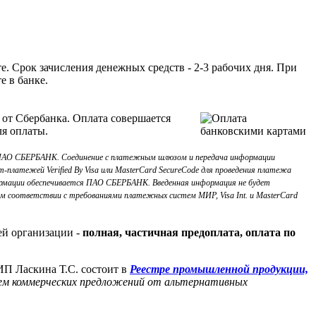
. Срок зачисления денежных средств - 2-3 рабочих дня. При
е в банке.
 от Сбербанка. Оплата совершается
ля оплаты.
з ПАО СБЕРБАНК. Соединение с платежным шлюзом и передача информации
платежей Verified By Visa или MasterCard SecureCode для проведения платежа
рмации обеспечивается ПАО СБЕРБАНК. Введенная информация не будет
м соответствии с требованиями платежных систем МИР, Visa Int. и MasterCard
ей организации -
полная, частичная предоплата, оплата по
 ИП Ласкина Т.С. состоит в
Реестре промышленной продукции,
нием коммерческих предложений от альтернативных