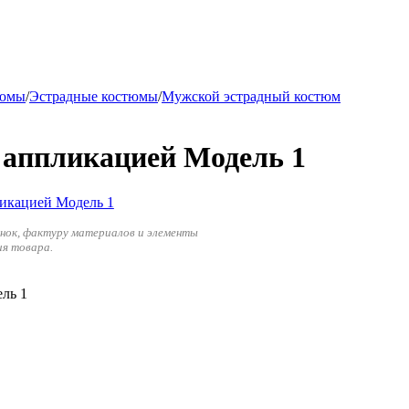
тюмы
/
Эстрадные костюмы
/
Мужской эстрадный костюм
 аппликацией Модель 1
енок, фактуру материалов и элементы
ия товара.
ль 1