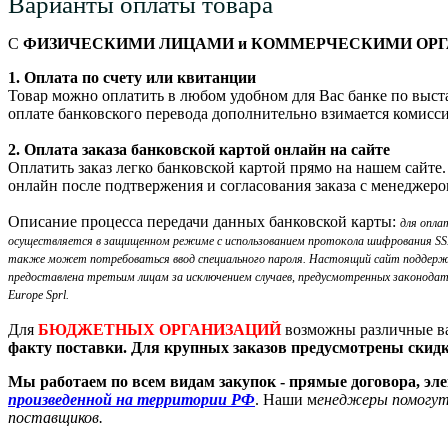
Варианты оплаты товара
С
ФИЗИЧЕСКИМИ ЛИЦАМИ и КОММЕРЧЕСКИМИ ОР
1. Оплата по счету или квитанции
Товар можно оплатить в любом удобном для Вас банке по выста
оплате банковского перевода дополнительно взимается комисси
2. Оплата заказа банковской картой онлайн на сайте
Оплатить заказ легко банковской картой прямо на нашем сайте
онлайн после подтвержения и согласования заказа с менеджеро
Описание процесса передачи данных банковской карты:
для опла
осуществляется в защищенном режиме с использованием протокола шифрования SSL. 
также может потребоваться ввод специального пароля. Настоящий сайт поддерж
предоставлена третьим лицам за исключением случаев, предусмотренных законода
Europe Sprl.
Для
БЮДЖЕТНЫХ ОРГАНИЗАЦИЙ
возможны различные ва
факту поставки. Для крупных заказов предусмотрены скид
Мы работаем по всем видам закупок - прямые договора, эл
произведенной на территории РФ
. Наши м
енеджеры помогут 
поставщиков.