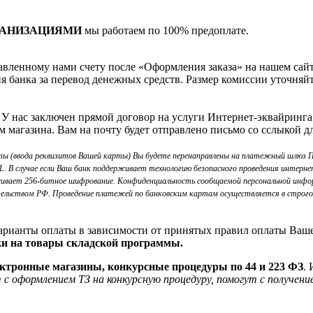
ГАНИЗАЦИЯМИ
мы работаем по 100% предоплате.
вленному нами счету после «Оформления заказа» на нашем сайте
я банка за перевод денежных средств. Размер комиссии уточняйт
. У нас заключен прямой договор на услуги Интернет-эквайринга
м магазина. Вам на почту будет отправлено письмо со сслыкой д
ты (ввода реквизитов Вашей карты) Вы будете перенаправлены на платежный шлю
В случае если Ваш банк поддерживает технологию безопасного проведения интернет-
ивает 256-битное шифрование. Конфиденциальность сообщаемой персональной инфо
тельством РФ. Проведение платежей по банковским картам осуществляется в строго
рианты оплаты в зависимости от принятых правил оплаты Ваш
ки на товары складской программы.
ектронные магазины, конкурсные процедуры по 44 и 223 ФЗ
.
с оформлением ТЗ на конкурсную процедуру, помогут с получе