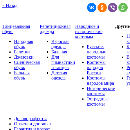
« Назад
Танцевальная
Репетиционная
Народные и
Други
обувь
одежда
исторические
Н
костюмы
Народная
Взрослая
к
обувь
одежда
Русские-
К
Балетки
Бальная
народные
к
Джазовки
Для
костюмы
В
Сценическая
гимнастики
Костюмы
к
обувь
и танцев
народов
Р
Бальная
Детская
России
к
обувь
одежда
Костюмы
Г
народов мира
у
Исторические
костюмы
Эстрадные
костюмы
Договор оферты
Оплата и доставка
Гарантия и возрат