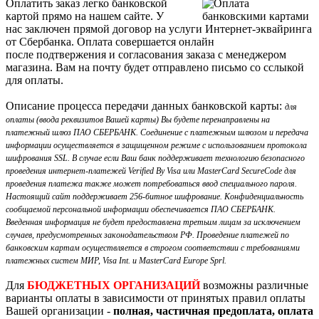
Оплатить заказ легко банковской
картой прямо на нашем сайте. У
нас заключен прямой договор на услуги Интернет-эквайринга
от Сбербанка. Оплата совершается онлайн
после подтвержения и согласования заказа с менеджером
магазина. Вам на почту будет отправлено письмо со сслыкой
для оплаты.
Описание процесса передачи данных банковской карты:
для
оплаты (ввода реквизитов Вашей карты) Вы будете перенаправлены на
платежный шлюз ПАО СБЕРБАНК. Соединение с платежным шлюзом и передача
информации осуществляется в защищенном режиме с использованием протокола
шифрования SSL. В случае если Ваш банк поддерживает технологию безопасного
проведения интернет-платежей Verified By Visa или MasterCard SecureCode для
проведения платежа также может потребоваться ввод специального пароля.
Настоящий сайт поддерживает 256-битное шифрование. Конфиденциальность
сообщаемой персональной информации обеспечивается ПАО СБЕРБАНК.
Введенная информация не будет предоставлена третьим лицам за исключением
случаев, предусмотренных законодательством РФ. Проведение платежей по
банковским картам осуществляется в строгом соответствии с требованиями
платежных систем МИР, Visa Int. и MasterCard Europe Sprl.
Для
БЮДЖЕТНЫХ ОРГАНИЗАЦИЙ
возможны различные
варианты оплаты в зависимости от принятых правил оплаты
Вашей организации -
полная, частичная предоплата, оплата