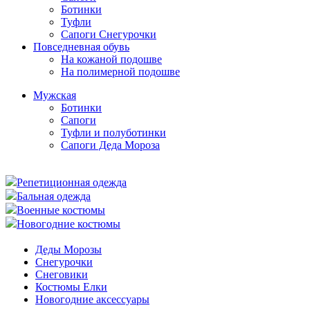
Ботинки
Туфли
Сапоги Снегурочки
Повседневная обувь
На кожаной подошве
На полимерной подошве
Мужская
Ботинки
Сапоги
Туфли и полуботинки
Сапоги Деда Мороза
Репетиционная одежда
Бальная одежда
Военные костюмы
Новогодние костюмы
Деды Морозы
Снегурочки
Снеговики
Костюмы Елки
Новогодние аксессуары