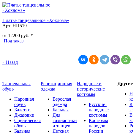
Платье танцевальное «Хохлома»
Арт. НП519
от
12200
руб. *
Под заказ
« Назад
Танцевальная
Репетиционная
Народные и
Други
обувь
одежда
исторические
Н
костюмы
Народная
Взрослая
к
обувь
одежда
Русские-
К
Балетки
Бальная
народные
к
Джазовки
Для
костюмы
В
Сценическая
гимнастики
Костюмы
к
обувь
и танцев
народов
Р
Бальная
Детская
России
к