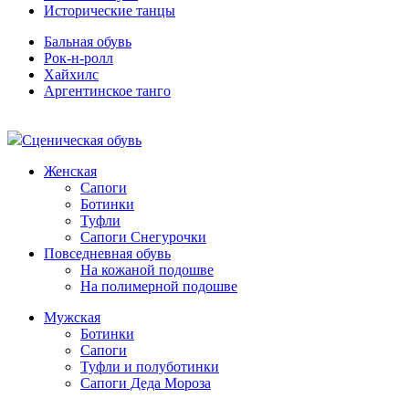
Исторические танцы
Бальная обувь
Рок-н-ролл
Хайхилс
Аргентинское танго
Сценическая обувь
Женская
Сапоги
Ботинки
Туфли
Сапоги Снегурочки
Повседневная обувь
На кожаной подошве
На полимерной подошве
Мужская
Ботинки
Сапоги
Туфли и полуботинки
Сапоги Деда Мороза