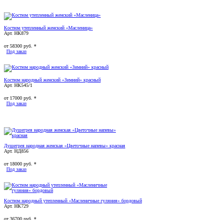
Костюм утепленный женский «Масленица»
Арт. НК879
от
58300
руб. *
Под заказ
Костюм народный женский «Зимний» красный
Арт. НК545/1
от
17000
руб. *
Под заказ
Душегрея народная женская «Цветочные напевы» красная
Арт. НД856
от
18000
руб. *
Под заказ
Костюм народный утепленный «Масленичные гуляния» бордовый
Арт. НК729
от
36700
руб. *