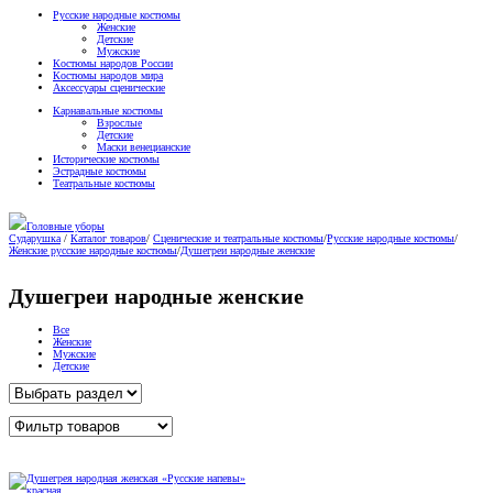
Русские народные костюмы
Женские
Детские
Мужские
Костюмы народов России
Костюмы народов мира
Аксессуары сценические
Карнавальные костюмы
Взрослые
Детские
Маски венецианские
Исторические костюмы
Эстрадные костюмы
Театральные костюмы
Головные уборы
Сударушка
/
Каталог товаров
/
Сценические и театральные костюмы
/
Русские народные костюмы
/
Женские русские народные костюмы
/
Душегреи народные женские
Душегреи народные женские
Все
Женские
Мужские
Детские