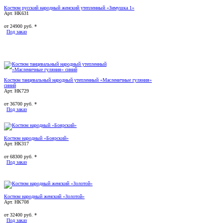
Костюм русский народный женский утепленный «Зимушка 1»
Арт. НК631
от
24900
руб. *
Под заказ
Костюм танцевальный народный утепленный «Масленичные гуляния»
синий
Арт. НК729
от
36700
руб. *
Под заказ
Костюм народный «Боярский»
Арт. НК317
от
68300
руб. *
Под заказ
Костюм народный женский «Золотой»
Арт. НК708
от
32400
руб. *
Под заказ