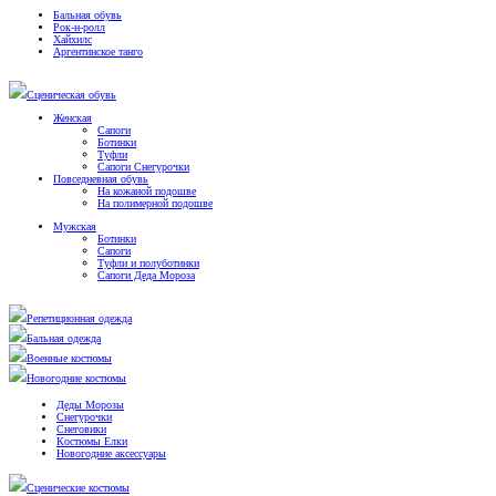
Бальная обувь
Рок-н-ролл
Хайхилс
Аргентинское танго
Сценическая обувь
Женская
Сапоги
Ботинки
Туфли
Сапоги Снегурочки
Повседневная обувь
На кожаной подошве
На полимерной подошве
Мужская
Ботинки
Сапоги
Туфли и полуботинки
Сапоги Деда Мороза
Репетиционная одежда
Бальная одежда
Военные костюмы
Новогодние костюмы
Деды Морозы
Снегурочки
Снеговики
Костюмы Елки
Новогодние аксессуары
Сценические костюмы