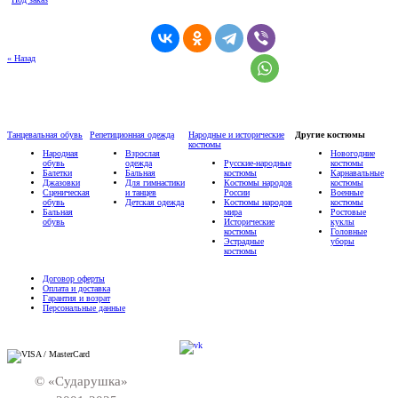
« Назад
Танцевальная обувь
Репетиционная одежда
Народные и исторические
Другие костюмы
костюмы
Народная
Взрослая
Новогодние
обувь
одежда
Русские-народные
костюмы
Балетки
Бальная
костюмы
Карнавальные
Джазовки
Для гимнастики
Костюмы народов
костюмы
Сценическая
и танцев
России
Военные
обувь
Детская одежда
Костюмы народов
костюмы
Бальная
мира
Ростовые
обувь
Исторические
куклы
костюмы
Головные
Эстрадные
уборы
костюмы
Договор оферты
Оплата и доставка
Гарантия и возрат
Персональные данные
© «Сударушка»