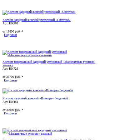
Костюм народный женский утепленный «Светелка»
Арт. НК563
от
19800
руб. *
Под заказ
Костюм танцевальный народный утепленный «Масленичные гуляния»
зеленый
Арт. НК729
от
36700
руб. *
Под заказ
Костюм народный женский «Пэчворк» бордовый
Арт. НК481
от
36900
руб. *
Под заказ