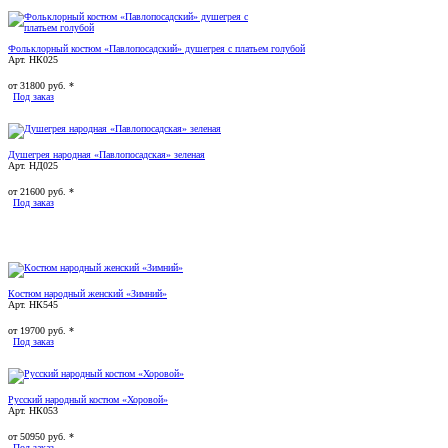
Фольклорный костюм «Павлопосадский» душегрея с платьем голубой
Арт. НК025
от
31800
руб. *
Под заказ
Душегрея народная «Павлопосадская» зеленая
Арт. НД025
от
21600
руб. *
Под заказ
Костюм народный женский «Зимний»
Арт. НК545
от
19700
руб. *
Под заказ
Русский народный костюм «Хоровой»
Арт. НК053
от
50950
руб. *
Под заказ