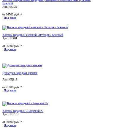
Костюм танцевальный народный утепленный «Масленичные гуляния»
красный
Арт. НК729
от
36700
руб. *
Под заказ
Костюм народный женский «Пэчворк» бежевый
Арт. НК481
от
36900
руб. *
Под заказ
Душегрея народная красная
Арт. НД316
от
21000
руб. *
Под заказ
Костюм народный «Боярский 2»
Арт. НК318
от
50800
руб. *
Под заказ