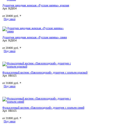
Душегрея народная женская «Русские напевы» красная
Арт. НД854
от
20400
руб. *
Под заказ
Душегрея народная женская «Русские напевы» синяя
Арт. НД854
от
20400
руб. *
Под заказ
Фольклорный костюм «Павлопосадский» душегрея с платьем красный
Арт. НК025
от
31800
руб. *
Под заказ
Фольклорный костюм «Павлопосадский» душегрея с платьем синий
Арт. НК025
от
31800
руб. *
Под заказ