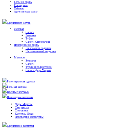
Бальная обувь
Рок-н-ролл
Хайхилс
Аргентинское танго
Сценическая обувь
Женская
Сапоги
Ботинки
Туфли
Сапоги Снегурочки
Повседневная обувь
На кожаной подошве
На полимерной подошве
Мужская
Ботинки
Сапоги
Туфли и полуботинки
Сапоги Деда Мороза
Репетиционная одежда
Бальная одежда
Военные костюмы
Новогодние костюмы
Деды Морозы
Снегурочки
Снеговики
Костюмы Елки
Новогодние аксессуары
Сценические костюмы