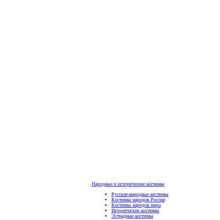
Народные и исторические костюмы
Русские-народные костюмы
Костюмы народов России
Костюмы народов мира
Исторические костюмы
Эстрадные костюмы