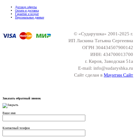
Договор оферты
Оплата и доставка
Гарантия и возрат
Персональные данные
© «Сударушка» 2001-2025 г.
ИП Ласкина Татьяна Сергеевна
ОГРН 304434507900142
ИНН: 434700013700
г. Киров, Заводская 51а
E-mail: info@sudaryshka.ru
Сайт сделан в
Маунтин Сайт
Заказать обратный звонок
Ваше имя
Контактный телефон