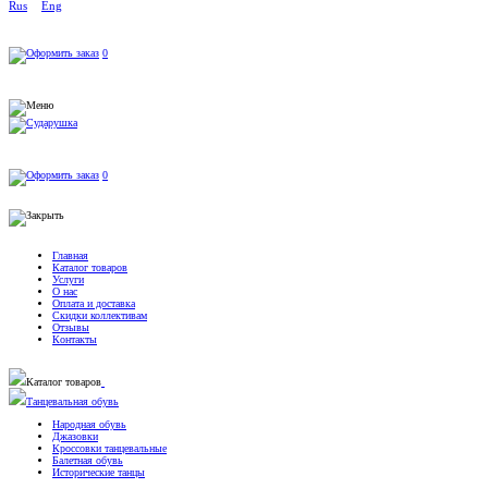
Rus
Eng
0
0
Главная
Каталог товаров
Услуги
О нас
Оплата и доставка
Скидки коллективам
Отзывы
Контакты
Каталог товаров
Танцевальная обувь
Народная обувь
Джазовки
Кроссовки танцевальные
Балетная обувь
Исторические танцы