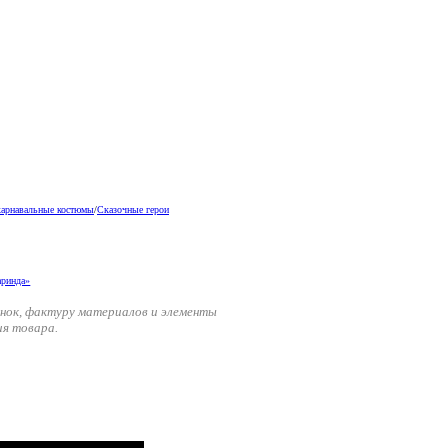
карнавальные костюмы
/
Сказочные герои
енок, фактуру материалов и элементы
ия товара.