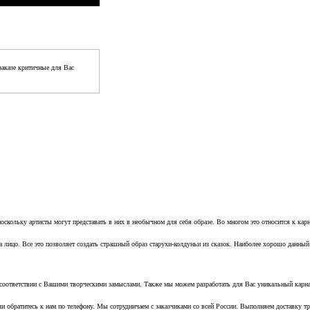
аказе критичные для Вас
поскольку артисты могут представать в них в необычном для себя образе. Во многом это относится к к
а лицо. Все это позволяет создать страшный образ старухи-колдуньи из сказок. Наиболее хорошо данный
в соответствии с Вашими творческими замыслами. Также мы можем разработать для Вас уникальный карна
 обратитесь к нам по телефону. Мы сотрудничаем с заказчиками со всей России. Выполняем доставку тр