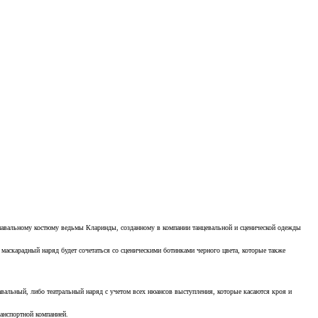
арнавальному костюму ведьмы Кларинды, созданному в компании танцевальной и сценической одежды
 маскарадный наряд будет сочетаться со сценическими ботинками черного цвета, которые также
вальный, либо театральный наряд с учетом всех нюансов выступления, которые касаются кроя и
анспортной компанией.