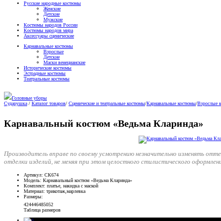
Русские народные костюмы
Женские
Детские
Мужские
Костюмы народов России
Костюмы народов мира
Аксессуары сценические
Карнавальные костюмы
Взрослые
Детские
Маски венецианские
Исторические костюмы
Эстрадные костюмы
Театральные костюмы
Головные уборы
Сударушка
/
Каталог товаров
/
Сценические и театральные костюмы
/
Карнавальные костюмы
/
Взрослые 
Карнавальный костюм «Ведьма Кларинда»
Производитель вправе по своему усмотрению незначительно изменять отт
отделки изделий, не меняя при этом целостного стилистического оформлен
Артикул
: СК674
Модель
: Карнавальный костюм «Ведьма Кларинда»
Комплект
: платье, накидка с маской
Материал
: трикотаж,марлевка
Размеры
:
42
44
46
48
50
52
Таблица размеров