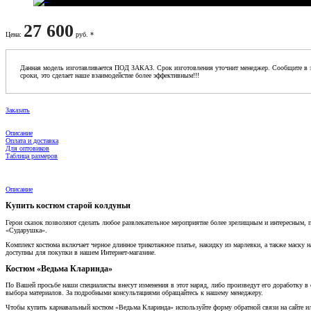
27 600
Цена
:
руб. *
Данная модель изготавливается ПОД ЗАКАЗ. Срок изготовления уточнит менеджер. Сообщите в з
сроки, это сделает наше взаимодейстие более эффективным!!!
Заказать
Описание
Оплата и доставка
Для оптовиков
Таблица размеров
Описание
Купить костюм старой колдуньи
Герои сказок позволяют сделать любое развлекательное мероприятие более зрелищным и интересным, 
«Сударушка».
Комплект костюма включает черное длинное трикотажное платье, накидку из марлевки, а также маску н
доступны для покупки в нашем Интернет-магазине.
Костюм «Ведьма Кларинда»
По Вашей просьбе наши специалисты внесут изменения в этот наряд, либо произведут его доработку 
выбора материалов. За подробными консультациями обращайтесь к нашему менеджеру.
Чтобы купить карнавальный костюм «Ведьма Кларинда» используйте форму обратной связи на сайте или