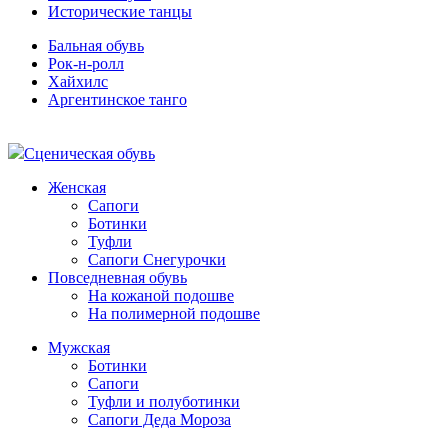
Исторические танцы
Бальная обувь
Рок-н-ролл
Хайхилс
Аргентинское танго
Сценическая обувь
Женская
Сапоги
Ботинки
Туфли
Сапоги Снегурочки
Повседневная обувь
На кожаной подошве
На полимерной подошве
Мужская
Ботинки
Сапоги
Туфли и полуботинки
Сапоги Деда Мороза