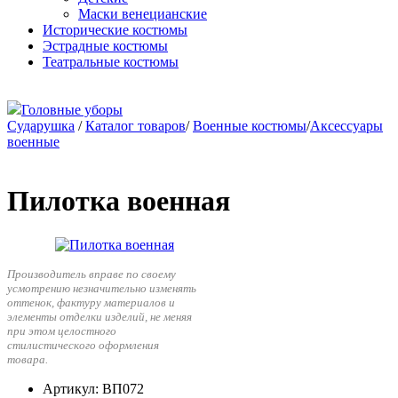
Маски венецианские
Исторические костюмы
Эстрадные костюмы
Театральные костюмы
Головные уборы
Сударушка
/
Каталог товаров
/
Военные костюмы
/
Аксессуары
военные
Пилотка военная
Производитель вправе по своему
усмотрению незначительно изменять
оттенок, фактуру материалов и
элементы отделки изделий, не меняя
при этом целостного
стилистического оформления
товара.
Артикул
: ВП072