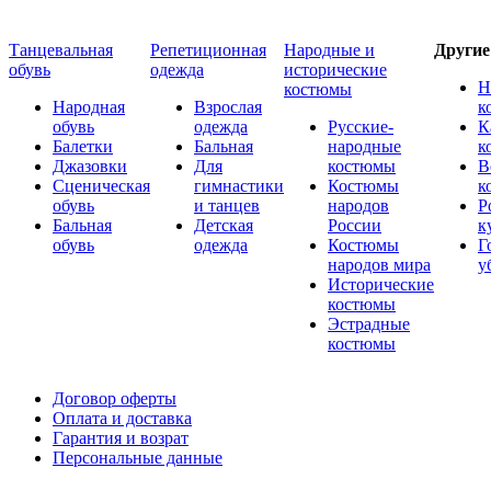
Танцевальная
Репетиционная
Народные и
Други
обувь
одежда
исторические
Н
костюмы
Народная
Взрослая
к
обувь
одежда
Русские-
К
Балетки
Бальная
народные
к
Джазовки
Для
костюмы
В
Сценическая
гимнастики
Костюмы
к
обувь
и танцев
народов
Р
Бальная
Детская
России
к
обувь
одежда
Костюмы
Г
народов мира
у
Исторические
костюмы
Эстрадные
костюмы
Договор оферты
Оплата и доставка
Гарантия и возрат
Персональные данные