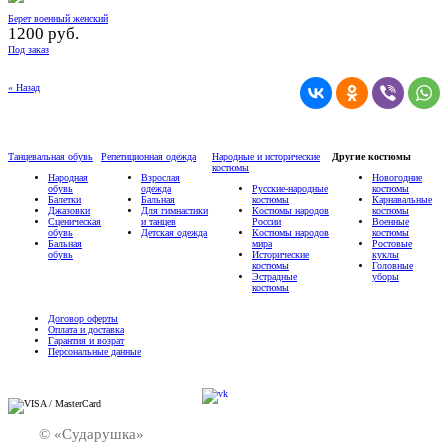
Берет военный женский
1200 руб.
Под заказ
« Назад
Танцевальная обувь
Репетиционная одежда
Народные и исторические
Другие костюмы
костюмы
Народная
Взрослая
Новогодние
обувь
одежда
Русские-народные
костюмы
Балетки
Бальная
костюмы
Карнавальные
Джазовки
Для гимнастики
Костюмы народов
костюмы
Сценическая
и танцев
России
Военные
обувь
Детская одежда
Костюмы народов
костюмы
Бальная
мира
Ростовые
обувь
Исторические
куклы
костюмы
Головные
Эстрадные
уборы
костюмы
Договор оферты
Оплата и доставка
Гарантия и возрат
Персональные данные
© «Сударушка»