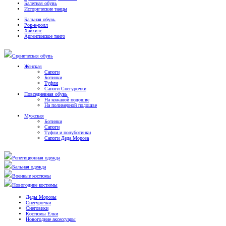
Балетная обувь
Исторические танцы
Бальная обувь
Рок-н-ролл
Хайхилс
Аргентинское танго
Сценическая обувь
Женская
Сапоги
Ботинки
Туфли
Сапоги Снегурочки
Повседневная обувь
На кожаной подошве
На полимерной подошве
Мужская
Ботинки
Сапоги
Туфли и полуботинки
Сапоги Деда Мороза
Репетиционная одежда
Бальная одежда
Военные костюмы
Новогодние костюмы
Деды Морозы
Снегурочки
Снеговики
Костюмы Елки
Новогодние аксессуары