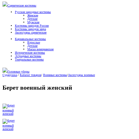
Сценические костюмы
Русские народные костюмы
Женские
Детские
Мужские
Костюмы народов России
Костюмы народов мира
Аксессуары сценические
Карнавальные костюмы
Взрослые
Детские
Маски венецианские
Исторические костюмы
Эстрадные костюмы
Театральные костюмы
Головные уборы
Сударушка
/
Каталог товаров
/
Военные костюмы
/
Аксессуары военные
Берет военный женский