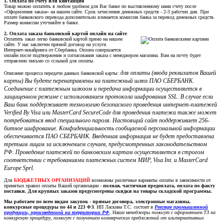
1. Оплата по счету или квитанции
Товар можно оплатить в любом удобном для Вас банке по выставленному нами счету после
«Оформления заказа» на нашем сайте. Срок зачисления денежных средств - 2-3 рабочих дня. При
оплате банковского перевода дополнительно взимается комиссия банка за перевод денежных средств.
Размер комиссии уточняйте в банке.
2. Оплата заказа банковской картой онлайн на сайте
Оплатить заказ легко банковской картой прямо на нашем
сайте. У нас заключен прямой договор на услуги
Интернет-эквайринга от Сбербанка. Оплата совершается
онлайн после подтвержения и согласования заказа с менеджером магазина. Вам на почту будет
отправлено письмо со сслыкой для оплаты.
для оплаты (ввода реквизитов Вашей
Описание процесса передачи данных банковской карты:
карты) Вы будете перенаправлены на платежный шлюз ПАО СБЕРБАНК.
Соединение с платежным шлюзом и передача информации осуществляется в
защищенном режиме с использованием протокола шифрования SSL. В случае если
Ваш банк поддерживает технологию безопасного проведения интернет-платежей
Verified By Visa или MasterCard SecureCode для проведения платежа также может
потребоваться ввод специального пароля. Настоящий сайт поддерживает 256-
битное шифрование. Конфиденциальность сообщаемой персональной информации
обеспечивается ПАО СБЕРБАНК. Введенная информация не будет предоставлена
третьим лицам за исключением случаев, предусмотренных законодательством
РФ. Проведение платежей по банковским картам осуществляется в строгом
соответствии с требованиями платежных систем МИР, Visa Int. и MasterCard
Europe Sprl.
Для
БЮДЖЕТНЫХ ОРГАНИЗАЦИЙ
возможны различные варианты оплаты в зависимости от
принятых правил оплаты Вашей организации -
полная, частичная предоплата, оплата по факту
поставки. Для крупных заказов предусмотрены скидки на товары складской программы.
Мы работаем по всем видам закупок - прямые договора, электронные магазины,
конкурсные процедуры по 44 и 223 ФЗ
. ИП Ласкина Т.С. состоит в
Реестре промышленной
продукции, произведенной на территории РФ
. Наши м
енеджеры помогут с оформлением ТЗ на
конкурсную процедуру, помогут с получением коммерческих предложений от альтернативных