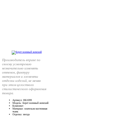
Производитель вправе по
своему усмотрению
незначительно изменять
оттенок, фактуру
материалов и элементы
отделки изделий, не меняя
при этом целостного
стилистического оформления
товара.
Артикул
: ВБ1099
Модель
: Берет военный женский
Комплект
:
Материал
: плательно-костюмная
ткань
Отделка
: звезда