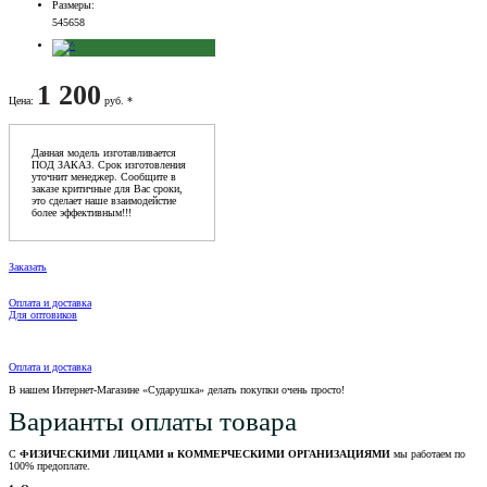
Размеры
:
54
56
58
1 200
Цена
:
руб. *
Данная модель изготавливается
ПОД ЗАКАЗ. Срок изготовления
уточнит менеджер. Сообщите в
заказе критичные для Вас сроки,
это сделает наше взаимодейстие
более эффективным!!!
Заказать
Оплата и доставка
Для оптовиков
Оплата и доставка
В нашем Интернет-Магазине «Сударушка» делать покупки очень просто!
Варианты оплаты товара
С
ФИЗИЧЕСКИМИ ЛИЦАМИ и КОММЕРЧЕСКИМИ ОРГАНИЗАЦИЯМИ
мы работаем по
100% предоплате.