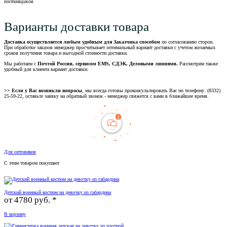
поставщиков.
Варианты доставки товара
Доставка осуществляется любым удобным для Заказчика способом
по согласованию сторон.
При обработке заказов менеджер просчитывает оптимальный вариант доставки с учетом желаемых
сроков получения товара и выгодной стоимости доставки.
Мы работаем с
Почтой России, сервисом EMS, СДЭК, Деловыми линиями.
Рассмотрим также
удобный для клиента вариант доставки.
>> Если у Вас возникли вопросы
, мы всегда готовы проконсультировать Вас по телефону: (8332)
25-59-22, оставьте заявку на обратный звонок - менеджер свяжется с вами в ближайшее время.
Для оптовиков
С этим товаром покупают
Детский военный костюм на девочку из габардина
от
4780 руб. *
В корзину