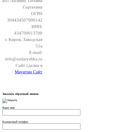
ИП Ласкина Татьяна
Сергеевна
ОГРН
304434507900142
ИНН:
434700013700
г. Киров, Заводская
51а
E-mail:
info@sudaryshka.ru
Сайт сделан в
Маунтин Сайт
Заказать обратный звонок
Ваше имя
Контактный телефон