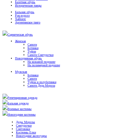
Балетная обувь
Исторические танцы
Бальная обувь
Рок-н-ролл
Хайхилс
Аргентинское танго
Сценическая обувь
Женская
Сапоги
Ботинки
Туфли
Сапоги Снегурочки
Повседневная обувь
На кожаной подошве
На полимерной подошве
Мужская
Ботинки
Сапоги
Туфли и полуботинки
Сапоги Деда Мороза
Репетиционная одежда
Бальная одежда
Военные костюмы
Новогодние костюмы
Деды Морозы
Снегурочки
Снеговики
Костюмы Елки
Новогодние аксессуары