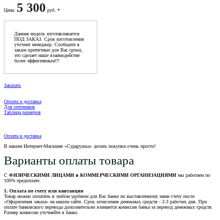
5 300
Цена
:
руб. *
Данная модель изготавливается
ПОД ЗАКАЗ. Срок изготовления
уточнит менеджер. Сообщите в
заказе критичные для Вас сроки,
это сделает наше взаимодейстие
более эффективным!!!
Заказать
Оплата и доставка
Для оптовиков
Таблица размеров
Оплата и доставка
В нашем Интернет-Магазине «Сударушка» делать покупки очень просто!
Варианты оплаты товара
С
ФИЗИЧЕСКИМИ ЛИЦАМИ и КОММЕРЧЕСКИМИ ОРГАНИЗАЦИЯМИ
мы работаем по
100% предоплате.
1. Оплата по счету или квитанции
Товар можно оплатить в любом удобном для Вас банке по выставленному нами счету после
«Оформления заказа» на нашем сайте. Срок зачисления денежных средств - 2-3 рабочих дня. При
оплате банковского перевода дополнительно взимается комиссия банка за перевод денежных средств.
Размер комиссии уточняйте в банке.