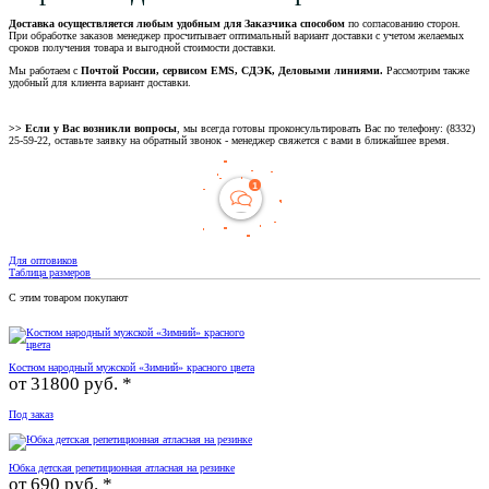
Доставка осуществляется любым удобным для Заказчика способом
по согласованию сторон.
При обработке заказов менеджер просчитывает оптимальный вариант доставки с учетом желаемых
сроков получения товара и выгодной стоимости доставки.
Мы работаем с
Почтой России, сервисом EMS, СДЭК, Деловыми линиями.
Рассмотрим также
удобный для клиента вариант доставки.
>> Если у Вас возникли вопросы
, мы всегда готовы проконсультировать Вас по телефону: (8332)
25-59-22, оставьте заявку на обратный звонок - менеджер свяжется с вами в ближайшее время.
Для оптовиков
Таблица размеров
С этим товаром покупают
Костюм народный мужской «Зимний» красного цвета
от
31800 руб. *
Под заказ
Юбка детская репетиционная атласная на резинке
от
690 руб. *