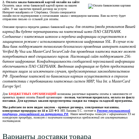
2. Оплата заказа банковской картой онлайн на сайте
Оплатить заказ легко банковской картой прямо на нашем
сайте. У нас заключен прямой договор на услуги
Интернет-эквайринга от Сбербанка. Оплата совершается
онлайн после подтвержения и согласования заказа с менеджером магазина. Вам на почту будет
отправлено письмо со сслыкой для оплаты.
для оплаты (ввода реквизитов Вашей
Описание процесса передачи данных банковской карты:
карты) Вы будете перенаправлены на платежный шлюз ПАО СБЕРБАНК.
Соединение с платежным шлюзом и передача информации осуществляется в
защищенном режиме с использованием протокола шифрования SSL. В случае если
Ваш банк поддерживает технологию безопасного проведения интернет-платежей
Verified By Visa или MasterCard SecureCode для проведения платежа также может
потребоваться ввод специального пароля. Настоящий сайт поддерживает 256-
битное шифрование. Конфиденциальность сообщаемой персональной информации
обеспечивается ПАО СБЕРБАНК. Введенная информация не будет предоставлена
третьим лицам за исключением случаев, предусмотренных законодательством
РФ. Проведение платежей по банковским картам осуществляется в строгом
соответствии с требованиями платежных систем МИР, Visa Int. и MasterCard
Europe Sprl.
Для
БЮДЖЕТНЫХ ОРГАНИЗАЦИЙ
возможны различные варианты оплаты в зависимости от
принятых правил оплаты Вашей организации -
полная, частичная предоплата, оплата по факту
поставки. Для крупных заказов предусмотрены скидки на товары складской программы.
Мы работаем по всем видам закупок - прямые договора, электронные магазины,
конкурсные процедуры по 44 и 223 ФЗ
. ИП Ласкина Т.С. состоит в
Реестре промышленной
продукции, произведенной на территории РФ
. Наши м
енеджеры помогут с оформлением ТЗ на
конкурсную процедуру, помогут с получением коммерческих предложений от альтернативных
поставщиков.
Варианты доставки товара