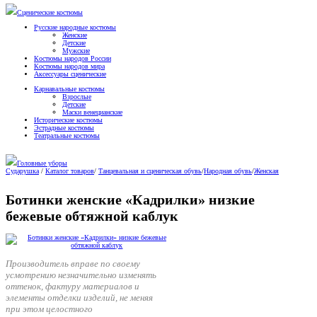
Сценические костюмы
Русские народные костюмы
Женские
Детские
Мужские
Костюмы народов России
Костюмы народов мира
Аксессуары сценические
Карнавальные костюмы
Взрослые
Детские
Маски венецианские
Исторические костюмы
Эстрадные костюмы
Театральные костюмы
Головные уборы
Сударушка
/
Каталог товаров
/
Танцевальная и сценическая обувь
/
Народная обувь
/
Женская
Ботинки женские «Кадрилки» низкие
бежевые обтяжной каблук
Производитель вправе по своему
усмотрению незначительно изменять
оттенок, фактуру материалов и
элементы отделки изделий, не меняя
при этом целостного