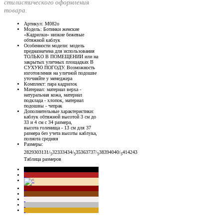
стилистического оформления
товара.
Артикул
: М082о
Модель
: Ботинки женские
«Кадрилки» низкие бежевые
обтяжной каблук
Особенности модели
: модель
предназначена для использования
ТОЛЬКО В ПОМЕЩЕНИИ или на
закрытых уличных площадках В
СУХУЮ ПОГОДУ. Возможность
изготовления на уличной подошве
уточняйте у менеджера
Комплект
: пара кадрилок
Материал
: материал верха -
натуральная кожа, материал
подклада - хлопок, материал
подошвы - чепрак
Дополнительные характеристики
:
каблук обтяжной высотой 3 см до
33 и 4 см с 34 размера,
высота голенища - 13 см для 37
размера без учета высоты каблука,
полнота средняя
Размеры
:
28
29
30
31
31/
32
33
34
34/
35
36
37
37/
38
39
40
40/
41
42
43
5
5
5
5
Таблица размеров