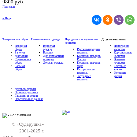
9800 руб.
Под заказ
« Назад
Танцевальная обувь
Репетиционная одежда
Народные и исторические
Другие костюмы
костюмы
Народная
Взрослая
Новогодние
обувь
одежда
Русские-народные
костюмы
Балетки
Бальная
костюмы
Карнавальные
Джазовки
Для гимнастики
Костюмы народов
костюмы
Сценическая
и танцев
России
Военные
обувь
Детская одежда
Костюмы народов
костюмы
Бальная
мира
Ростовые
обувь
Исторические
куклы
костюмы
Головные
Эстрадные
уборы
костюмы
Договор оферты
Оплата и доставка
Гарантия и возрат
Персональные данные
© «Сударушка»
2001-2025 г.