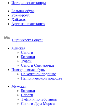
Исторические танцы
Бальная обувь
Рок-н-ролл
Хайхилс
Аргентинское танго
Сценическая обувь
Женская
Сапоги
Ботинки
Туфли
Сапоги Снегурочки
Повседневная обувь
На кожаной подошве
На полимерной подошве
Мужская
Ботинки
Сапоги
Туфли и полуботинки
Сапоги Деда Мороза