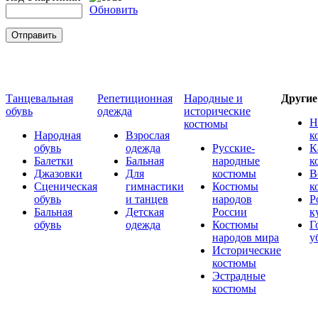
Обновить
Танцевальная
Репетиционная
Народные и
Други
обувь
одежда
исторические
Н
костюмы
Народная
Взрослая
к
обувь
одежда
Русские-
К
Балетки
Бальная
народные
к
Джазовки
Для
костюмы
В
Сценическая
гимнастики
Костюмы
к
обувь
и танцев
народов
Р
Бальная
Детская
России
к
обувь
одежда
Костюмы
Г
народов мира
у
Исторические
костюмы
Эстрадные
костюмы