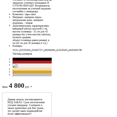
закрытых уличных площадках В
СУХУЮ ПОГОДУ. Возможность
изготовления на уличной подошве
уточняйте у менеджера
Комплект
: пара сапог
Материал
: материал верха -
натуральная кожа, материал
подошвы - чепрак
Дополнительные характеристики
:
наборный каблук высотой 2 см,
высота голенища - 32 см для 42
размера без учета высоты каблука,
полнота средняя,
обхват голенища равен размеру в
см (42 см для 42 размера и т.д.)
Размеры
:
31
31/
32
33
34
34/
35
36
37
37/
38
39
40
40/
41
42
43
43/
44
45
46
47
48
5
5
5
5
5
Таблица размеров
4 800
Цена
:
руб. *
Данная модель изготавливается
ПОД ЗАКАЗ. Срок изготовления
уточнит менеджер. Сообщите в
заказе критичные для Вас сроки,
это сделает наше взаимодейстие
более эффективным!!!