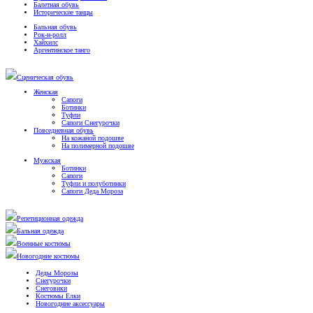
Балетная обувь
Исторические танцы
Бальная обувь
Рок-н-ролл
Хайхилс
Аргентинское танго
Сценическая обувь
Женская
Сапоги
Ботинки
Туфли
Сапоги Снегурочки
Повседневная обувь
На кожаной подошве
На полимерной подошве
Мужская
Ботинки
Сапоги
Туфли и полуботинки
Сапоги Деда Мороза
Репетиционная одежда
Бальная одежда
Военные костюмы
Новогодние костюмы
Деды Морозы
Снегурочки
Снеговики
Костюмы Елки
Новогодние аксессуары