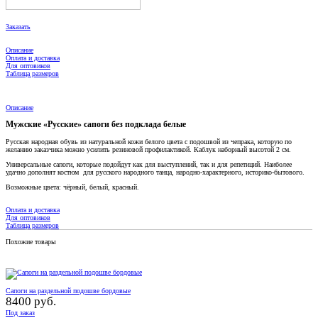
Заказать
Описание
Оплата и доставка
Для оптовиков
Таблица размеров
Описание
Мужские «Русские» сапоги без подклада белые
Русская народная обувь из натуральной кожи белого цвета с подошвой из чепрака, которую по
желанию заказчика можно усилить резиновой профилактикой. Каблук наборный высотой 2 см.
Универсальные сапоги, которые подойдут как для выступлений, так и для репетиций. Наиболее
удачно дополнят костюм для русского народного танца, народно-характерного, историко-бытового.
Возможные цвета: чёрный, белый, красный.
Оплата и доставка
Для оптовиков
Таблица размеров
Похожие товары
Сапоги на раздельной подошве бордовые
8400 руб.
Под заказ