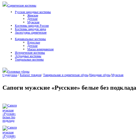
Сценические костюмы
Русские народные костюмы
Женские
Детские
Мужские
Костюмы народов России
Костюмы народов мира
Аксессуары сценические
Карнавальные костюмы
Взрослые
Детские
Маски венецианские
Исторические костюмы
Эстрадные костюмы
Театральные костюмы
Головные уборы
Сударушка
/
Каталог товаров
/
Танцевальная и сценическая обувь
/
Народная обувь
/
Мужская
Сапоги мужские «Русские» белые без подклада