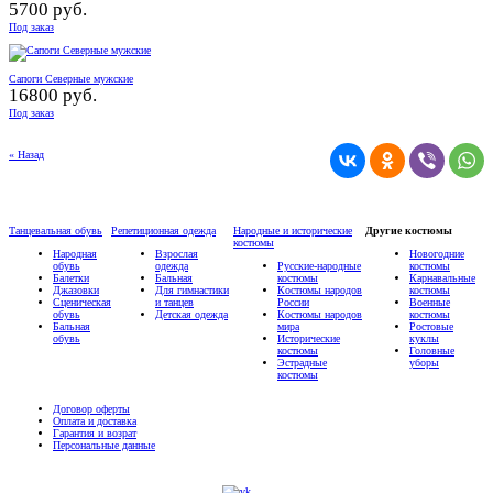
5700 руб.
Под заказ
Сапоги Северные мужские
16800 руб.
Под заказ
« Назад
Танцевальная обувь
Репетиционная одежда
Народные и исторические
Другие костюмы
костюмы
Народная
Взрослая
Новогодние
обувь
одежда
Русские-народные
костюмы
Балетки
Бальная
костюмы
Карнавальные
Джазовки
Для гимнастики
Костюмы народов
костюмы
Сценическая
и танцев
России
Военные
обувь
Детская одежда
Костюмы народов
костюмы
Бальная
мира
Ростовые
обувь
Исторические
куклы
костюмы
Головные
Эстрадные
уборы
костюмы
Договор оферты
Оплата и доставка
Гарантия и возрат
Персональные данные