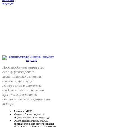
Производитель вправе по
своему усмотрению
незначительно изменять
оттенок, фактуру
материалов и элементы
отделки изделий, не меняя
при этом целостного
стилистического оформления
товара.
Артикул
: М033
Модель
: Сапоги мужские
«Русские» белые без подклада
Особенности модели
: модель
предназначена для использования
ТОЛЬКО В ПОМЕЩЕНИИ или на