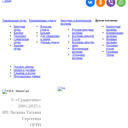
« Назад
Танцевальная обувь
Репетиционная одежда
Народные и исторические
Другие костюмы
костюмы
Народная
Взрослая
Новогодние
обувь
одежда
Русские-народные
костюмы
Балетки
Бальная
костюмы
Карнавальные
Джазовки
Для гимнастики
Костюмы народов
костюмы
Сценическая
и танцев
России
Военные
обувь
Детская одежда
Костюмы народов
костюмы
Бальная
мира
Ростовые
обувь
Исторические
куклы
костюмы
Головные
Эстрадные
уборы
костюмы
Договор оферты
Оплата и доставка
Гарантия и возрат
Персональные данные
© «Сударушка»
2001-2025 г.
ИП Ласкина Татьяна
Сергеевна
ОГРН