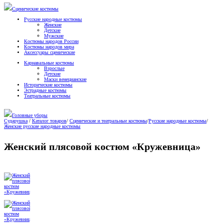
Сценические костюмы
Русские народные костюмы
Женские
Детские
Мужские
Костюмы народов России
Костюмы народов мира
Аксессуары сценические
Карнавальные костюмы
Взрослые
Детские
Маски венецианские
Исторические костюмы
Эстрадные костюмы
Театральные костюмы
Головные уборы
Сударушка
/
Каталог товаров
/
Сценические и театральные костюмы
/
Русские народные костюмы
/
Женские русские народные костюмы
Женский плясовой костюм «Кружевница»