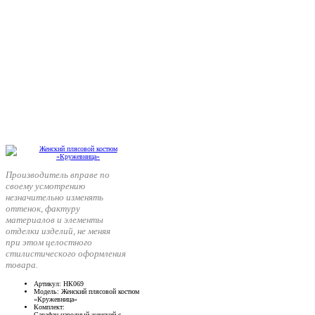
Производитель вправе по
своему усмотрению
незначительно изменять
оттенок, фактуру
материалов и элементы
отделки изделий, не меняя
при этом целостного
стилистического оформления
товара.
Артикул
: НК069
Модель
: Женский плясовой костюм
«Кружевница»
Комплект
:
Сарафан народный женский с