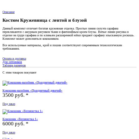
Описание
Костюм Кружевница с лентой и блузой
Данный комплект отличает богатая кружевная отделка. Простые линии силуэта сарафана
перекликаются с ажурным рисунком ткани и фантазийным кроем блузы. Витые линии рисунка в
отделке на груди сарафана и по клиньям расширенной юбки придают сарафану изысканную роскошь.
Комплект может дополняться кокошником.
Все используемые материалы, крой и пошив соответствуют современным технологическим
требованиям.
Оплата и доставка
Для оптовиков
Таблица размеров
С этим товаром покупают
Кокошник-налобник «Праздничный девичий»
3500 руб. *
Под заказ
Кокошник «Весняночка 1»
6000 руб. *
Под заказ