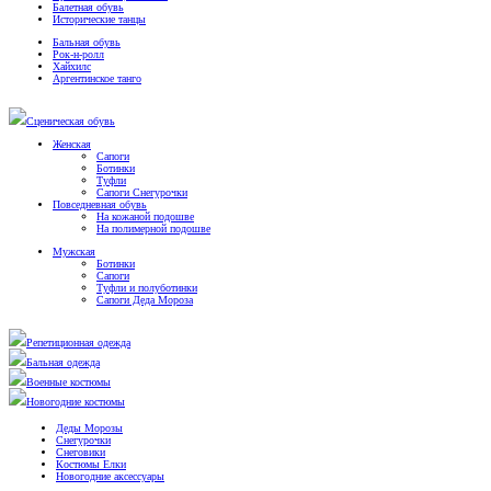
Балетная обувь
Исторические танцы
Бальная обувь
Рок-н-ролл
Хайхилс
Аргентинское танго
Сценическая обувь
Женская
Сапоги
Ботинки
Туфли
Сапоги Снегурочки
Повседневная обувь
На кожаной подошве
На полимерной подошве
Мужская
Ботинки
Сапоги
Туфли и полуботинки
Сапоги Деда Мороза
Репетиционная одежда
Бальная одежда
Военные костюмы
Новогодние костюмы
Деды Морозы
Снегурочки
Снеговики
Костюмы Елки
Новогодние аксессуары