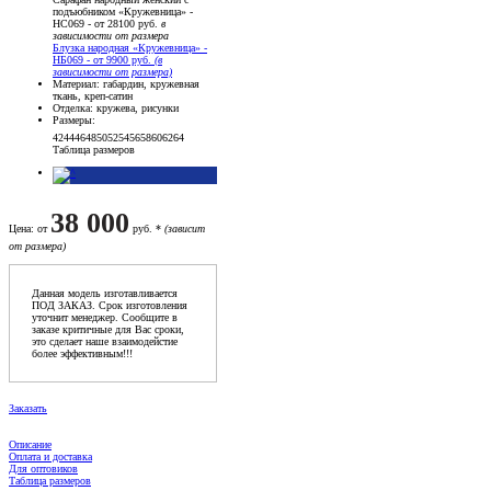
подъюбником «Кружевница» -
НС069 - от 28100 руб.
в
зависимости от размера
Блузка народная «Кружевница» -
НБ069 - от 9900 руб.
(в
зависимости от размера)
Материал
: габардин, кружевная
ткань, креп-сатин
Отделка
: кружева, рисунки
Размеры
:
42
44
46
48
50
52
54
56
58
60
62
64
Таблица размеров
38 000
Цена
: от
руб. *
(зависит
от размера)
Данная модель изготавливается
ПОД ЗАКАЗ. Срок изготовления
уточнит менеджер. Сообщите в
заказе критичные для Вас сроки,
это сделает наше взаимодейстие
более эффективным!!!
Заказать
Описание
Оплата и доставка
Для оптовиков
Таблица размеров