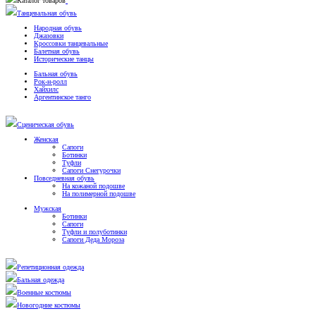
Каталог товаров
Танцевальная обувь
Народная обувь
Джазовки
Кроссовки танцевальные
Балетная обувь
Исторические танцы
Бальная обувь
Рок-н-ролл
Хайхилс
Аргентинское танго
Сценическая обувь
Женская
Сапоги
Ботинки
Туфли
Сапоги Снегурочки
Повседневная обувь
На кожаной подошве
На полимерной подошве
Мужская
Ботинки
Сапоги
Туфли и полуботинки
Сапоги Деда Мороза
Репетиционная одежда
Бальная одежда
Военные костюмы
Новогодние костюмы