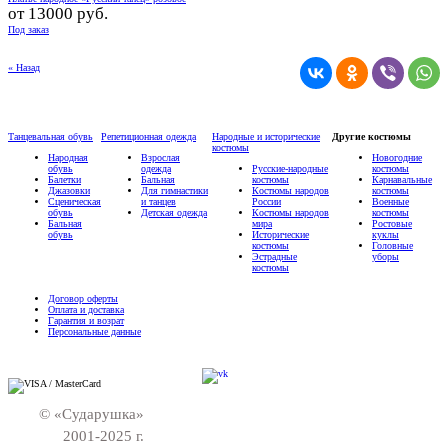
от
13000 руб.
Под заказ
« Назад
Танцевальная обувь
Репетиционная одежда
Народные и исторические
Другие костюмы
костюмы
Народная
Взрослая
Новогодние
обувь
одежда
Русские-народные
костюмы
Балетки
Бальная
костюмы
Карнавальные
Джазовки
Для гимнастики
Костюмы народов
костюмы
Сценическая
и танцев
России
Военные
обувь
Детская одежда
Костюмы народов
костюмы
Бальная
мира
Ростовые
обувь
Исторические
куклы
костюмы
Головные
Эстрадные
уборы
костюмы
Договор оферты
Оплата и доставка
Гарантия и возрат
Персональные данные
© «Сударушка»
2001-2025 г.