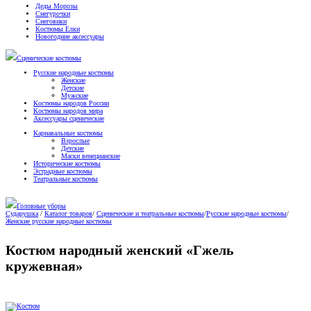
Деды Морозы
Снегурочки
Снеговики
Костюмы Елки
Новогодние аксессуары
Сценические костюмы
Русские народные костюмы
Женские
Детские
Мужские
Костюмы народов России
Костюмы народов мира
Аксессуары сценические
Карнавальные костюмы
Взрослые
Детские
Маски венецианские
Исторические костюмы
Эстрадные костюмы
Театральные костюмы
Головные уборы
Сударушка
/
Каталог товаров
/
Сценические и театральные костюмы
/
Русские народные костюмы
/
Женские русские народные костюмы
Костюм народный женский «Гжель
кружевная»