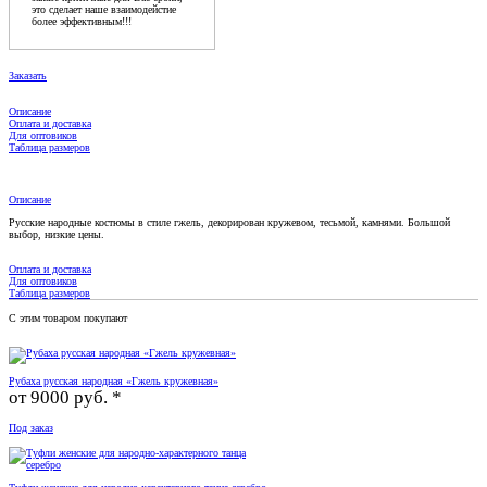
это сделает наше взаимодейстие
более эффективным!!!
Заказать
Описание
Оплата и доставка
Для оптовиков
Таблица размеров
Описание
Русские народные костюмы в стиле гжель, декорирован кружевом, тесьмой, камнями. Большой
выбор, низкие цены.
Оплата и доставка
Для оптовиков
Таблица размеров
С этим товаром покупают
Рубаха русская народная «Гжель кружевная»
от
9000 руб. *
Под заказ