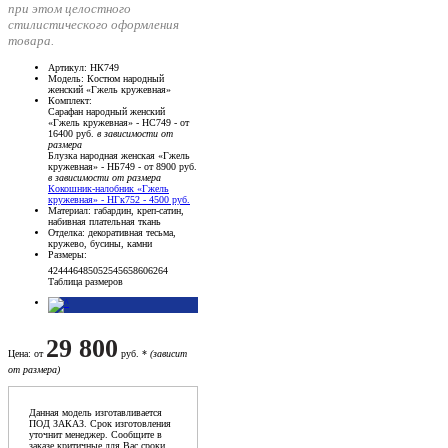
при этом целостного
стилистического оформления
товара.
Артикул
: НК749
Модель
: Костюм народный
женский «Гжель кружевная»
Комплект
:
Сарафан народный женский
«Гжель кружевная» - НС749 - от
16400 руб.
в зависимости от
размера
Блузка народная женская «Гжель
кружевная» - НБ749 - от 8900 руб.
в зависимости от размера
Кокошник-налобник «Гжель
кружевная» - НГк752 - 4500 руб.
Материал
: габардин, креп-сатин,
набивная плательная ткань
Отделка
: декоративная тесьма,
кружево, бусины, камни
Размеры
:
42
44
46
48
50
52
54
56
58
60
62
64
Таблица размеров
29 800
Цена
: от
руб. *
(зависит
от размера)
Данная модель изготавливается
ПОД ЗАКАЗ. Срок изготовления
уточнит менеджер. Сообщите в
заказе критичные для Вас сроки,