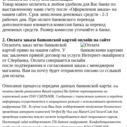
Товар можно оплатить в любом удобном для Вас банке по
выставленному нами счету после «Оформления заказа» на
нашем сайте. Срок зачисления денежных средств - 2-3
рабочих дня. При оплате банковского перевода
дополнительно взимается комиссия банка за перевод
денежных средств. Размер комиссии уточняйте в банке.
2. Оплата заказа банковской картой онлайн на сайте
Оплатить заказ легко банковской
картой прямо на нашем сайте. У
нас заключен прямой договор на услуги Интернет-эквайринга
от Сбербанка. Оплата совершается онлайн
после подтвержения и согласования заказа с менеджером
магазина. Вам на почту будет отправлено письмо со сслыкой
для оплаты.
Описание процесса передачи данных банковской карты:
для
оплаты (ввода реквизитов Вашей карты) Вы будете перенаправлены на
платежный шлюз ПАО СБЕРБАНК. Соединение с платежным шлюзом и передача
информации осуществляется в защищенном режиме с использованием протокола
шифрования SSL. В случае если Ваш банк поддерживает технологию безопасного
проведения интернет-платежей Verified By Visa или MasterCard SecureCode для
проведения платежа также может потребоваться ввод специального пароля.
Настоящий сайт поддерживает 256-битное шифрование. Конфиденциальность
сообщаемой персональной информации обеспечивается ПАО СБЕРБАНК.