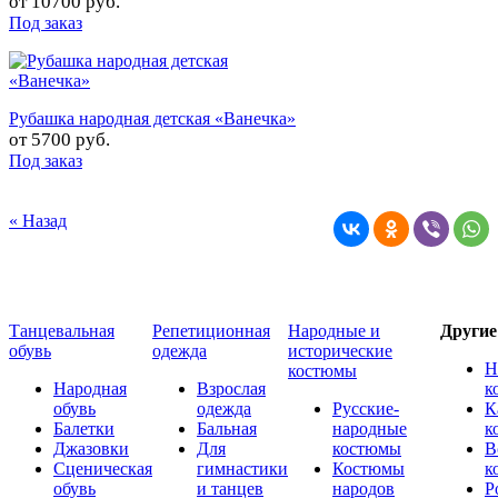
от
10700 руб.
Под заказ
Рубашка народная детская «Ванечка»
от
5700 руб.
Под заказ
« Назад
Танцевальная
Репетиционная
Народные и
Други
обувь
одежда
исторические
Н
костюмы
Народная
Взрослая
к
обувь
одежда
Русские-
К
Балетки
Бальная
народные
к
Джазовки
Для
костюмы
В
Сценическая
гимнастики
Костюмы
к
обувь
и танцев
народов
Р