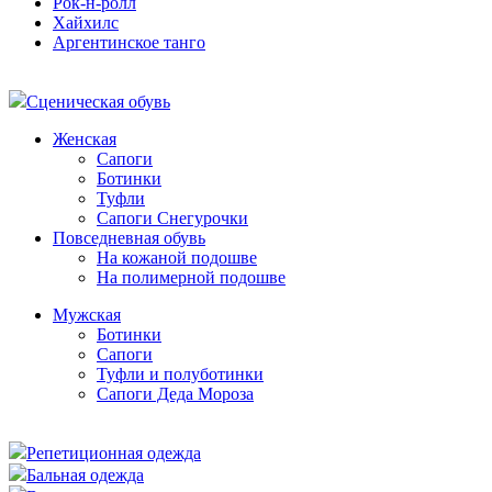
Рок-н-ролл
Хайхилс
Аргентинское танго
Сценическая обувь
Женская
Сапоги
Ботинки
Туфли
Сапоги Снегурочки
Повседневная обувь
На кожаной подошве
На полимерной подошве
Мужская
Ботинки
Сапоги
Туфли и полуботинки
Сапоги Деда Мороза
Репетиционная одежда
Бальная одежда