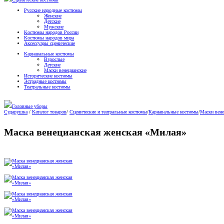
Русские народные костюмы
Женские
Детские
Мужские
Костюмы народов России
Костюмы народов мира
Аксессуары сценические
Карнавальные костюмы
Взрослые
Детские
Маски венецианские
Исторические костюмы
Эстрадные костюмы
Театральные костюмы
Головные уборы
Сударушка
/
Каталог товаров
/
Сценические и театральные костюмы
/
Карнавальные костюмы
/
Маски вене
Маска венецианская женская «Милая»