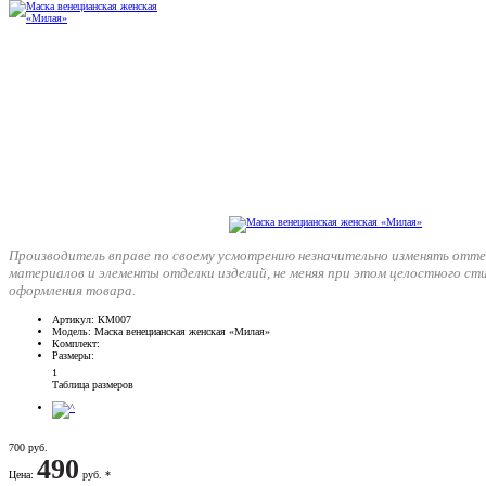
Производитель вправе по своему усмотрению незначительно изменять отте
материалов и элементы отделки изделий, не меняя при этом целостного ст
оформления товара.
Артикул
: КМ007
Модель
: Маска венецианская женская «Милая»
Комплект
:
Размеры
:
1
Таблица размеров
700 руб.
490
Цена
:
руб. *