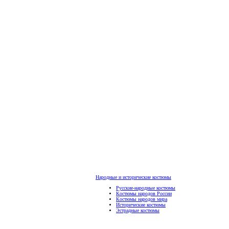
Народные и исторические костюмы
Русские-народные костюмы
Костюмы народов России
Костюмы народов мира
Исторические костюмы
Эстрадные костюмы