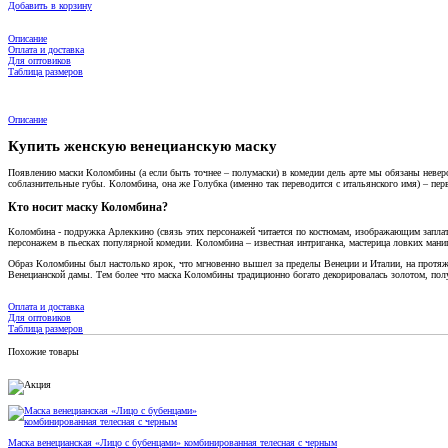
Добавить в корзину
Описание
Оплата и доставка
Для оптовиков
Таблица размеров
Описание
Купить женскую венецианскую маску
Появлению маски Коломбины (а если быть точнее – полумаски) в комедии дель арте мы обязаны невер
соблазнительные губы. Коломбина, она же Голубка (именно так переводится с итальянского имя) – п
Кто носит маску Коломбина?
Коломбина - подружка Арлеккино (связь этих персонажей читается по костюмам, изображающим заплатк
персонажем в пьесках популярной комедии. Коломбина – известная интриганка, мастерица ловких ма
Образ Коломбины был настолько ярок, что мгновенно вышел за пределы Венеции и Италии, на протяже
Венецианской дамы. Тем более что маска Коломбины традиционно богато декорировалась золотом, по
Оплата и доставка
Для оптовиков
Таблица размеров
Похожие товары
Маска венецианская «Лицо с бубенцами» комбинированная телесная с черным