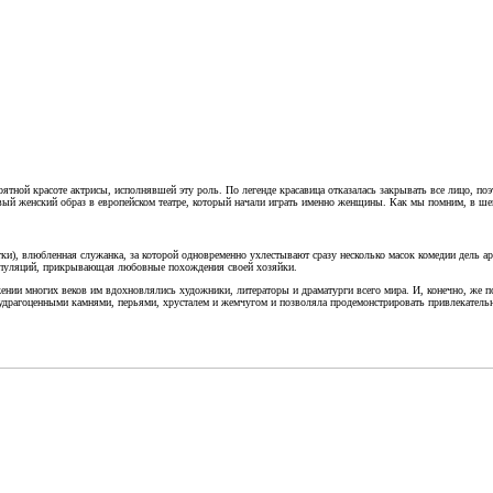
оятной красоте актрисы, исполнявшей эту роль. По легенде красавица отказалась закрывать все лицо, 
ервый женский образ в европейском театре, который начали играть именно женщины. Как мы помним, в ш
и), влюбленная служанка, за которой одновременно ухлестывают сразу несколько масок комедии дель ар
нипуляций, прикрывающая любовные похождения своей хозяйки.
нии многих веков им вдохновлялись художники, литераторы и драматурги всего мира. И, конечно, же п
лудрагоценными камнями, перьями, хрусталем и жемчугом и позволяла продемонстрировать привлекатель