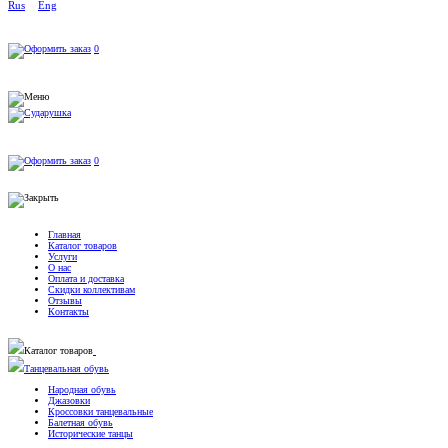
Rus
Eng
0
0
Главная
Каталог товаров
Услуги
О нас
Оплата и доставка
Скидки коллективам
Отзывы
Контакты
Каталог товаров
Танцевальная обувь
Народная обувь
Джазовки
Кроссовки танцевальные
Балетная обувь
Исторические танцы