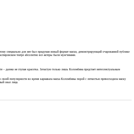
поэтому специально для нее был придуман новый формат маски, демонстрирующий очарованной публике
експировском театре абсолютно все актеры были мужчинами.
те – далеко не глупая красотка. Зачастую только лишь Коломбина предстает интеллектуальным
о своей популярности во время карнавала маска Коломбины порой с легкостью превосходила маску
ный овал лица.