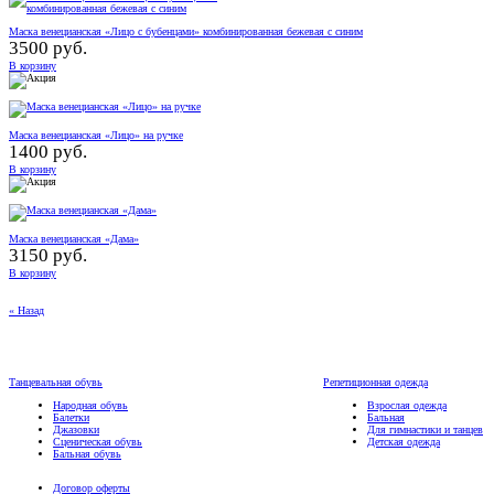
Маска венецианская «Лицо с бубенцами» комбинированная бежевая с синим
3500 руб.
В корзину
Маска венецианская «Лицо» на ручке
1400 руб.
В корзину
Маска венецианская «Дама»
3150 руб.
В корзину
« Назад
Танцевальная обувь
Репетиционная одежда
Народная обувь
Взрослая одежда
Балетки
Бальная
Джазовки
Для гимнастики и танцев
Сценическая обувь
Детская одежда
Бальная обувь
Договор оферты