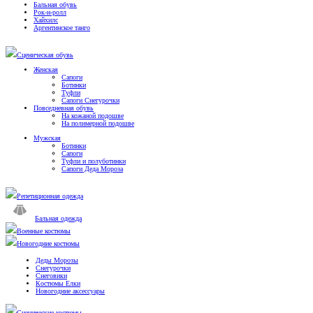
Бальная обувь
Рок-н-ролл
Хайхилс
Аргентинское танго
Сценическая обувь
Женская
Сапоги
Ботинки
Туфли
Сапоги Снегурочки
Повседневная обувь
На кожаной подошве
На полимерной подошве
Мужская
Ботинки
Сапоги
Туфли и полуботинки
Сапоги Деда Мороза
Репетиционная одежда
Бальная одежда
Военные костюмы
Новогодние костюмы
Деды Морозы
Снегурочки
Снеговики
Костюмы Елки
Новогодние аксессуары
Сценические костюмы