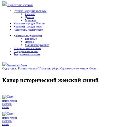
Сценические костюмы
Русские народные костюмы
Женские
Детские
Мужские
Костюмы народов России
Костюмы народов мира
Аксессуары сценические
Карнавальные костюмы
Взрослые
Детские
Маски венецианские
Исторические костюмы
Эстрадные костюмы
Театральные костюмы
Головные уборы
Сударушка
/
Каталог товаров
/
Головные уборы
/
Сценические головные уборы
Капор исторический женский синий