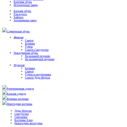
Балетная обувь
Исторические танцы
Бальная обувь
Рок-н-ролл
Хайхилс
Аргентинское танго
Сценическая обувь
Женская
Сапоги
Ботинки
Туфли
Сапоги Снегурочки
Повседневная обувь
На кожаной подошве
На полимерной подошве
Мужская
Ботинки
Сапоги
Туфли и полуботинки
Сапоги Деда Мороза
Репетиционная одежда
Бальная одежда
Военные костюмы
Новогодние костюмы
Деды Морозы
Снегурочки
Снеговики
Костюмы Елки
Новогодние аксессуары