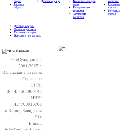
обувь
Детская одежда
Костюмы народов
костюмы
Бальная
мира
Ростовые
обувь
Исторические
куклы
костюмы
Головные
Эстрадные
уборы
костюмы
Договор оферты
Оплата и доставка
Гарантия и возрат
Персональные данные
© «Сударушка»
2001-2025 г.
ИП Ласкина Татьяна
Сергеевна
ОГРН
304434507900142
ИНН:
434700013700
г. Киров, Заводская
51а
E-mail:
info@sudaryshka.ru