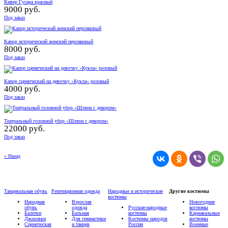
Кивер Гусара красный
9000 руб.
Под заказ
Капор исторический женский персиковый
8000 руб.
Под заказ
Капор сценический на девочку «Кукла» розовый
4000 руб.
Под заказ
Театральный головной убор «Шляпа с декором»
22000 руб.
Под заказ
« Назад
Танцевальная обувь
Репетиционная одежда
Народные и исторические
Другие костюмы
костюмы
Народная
Взрослая
Новогодние
обувь
одежда
Русские-народные
костюмы
Балетки
Бальная
костюмы
Карнавальные
Джазовки
Для гимнастики
Костюмы народов
костюмы
Сценическая
и танцев
России
Военные