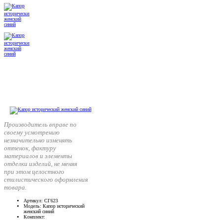
Производитель вправе по
своему усмотрению
незначительно изменять
оттенок, фактуру
материалов и элементы
отделки изделий, не меняя
при этом целостного
стилистического оформления
товара.
Артикул
: СГ623
Модель
: Капор исторический
женский синий
Комплект
: