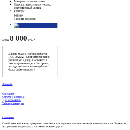
Материал
: атласная ткань
Отделка
: декоративная тесьма,
искусственный цветок
Размеры
:
56
58
60
Таблица размеров
8 000
Цена
:
руб. *
Данная модель изготавливается
ПОД ЗАКАЗ. Срок изготовления
уточнит менеджер. Сообщите в
заказе критичные для Вас сроки,
это сделает наше взаимодейстие
более эффективным!!!
Заказать
Описание
Оплата и доставка
Для оптовиков
Таблица размеров
Описание
Синий женский капор прекрасно сочетается с историческими платьями из нашего каталога. Большой
ассортимент театральных костюмов и аксессуаров.