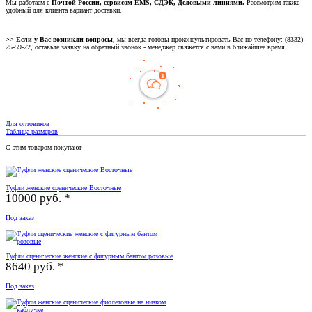
Мы работаем с
Почтой России, сервисом EMS, СДЭК, Деловыми линиями.
Рассмотрим также
удобный для клиента вариант доставки.
>> Если у Вас возникли вопросы
, мы всегда готовы проконсультировать Вас по телефону: (8332)
25-59-22, оставьте заявку на обратный звонок - менеджер свяжется с вами в ближайшее время.
Для оптовиков
Таблица размеров
С этим товаром покупают
Туфли женские сценические Восточные
10000 руб. *
Под заказ
Туфли сценические женские с фигурным бантом розовые
8640 руб. *
Под заказ