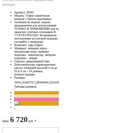
товара.
Артикул
: М182
Модель
: Туфли сценические
женские с бантом коричневые
Особенности модели
: модель
предназначена для использования
ТОЛЬКО В ПОМЕЩЕНИИ или на
закрытых уличных площадках В
СУХУЮ ПОГОДУ. Возможность
изготовления на уличной подошве
уточняйте у менеджера
Комплект
: пара туфель
Материал
: материал верха -
натуральная кожа, материал
подклада - кожподклад, материал
подошвы - чепрак
Отделка
: декоративный бант
Дополнительные характеристики
:
каблук обтяжной высотой 3 см до
33 и 4 см с 34 размера,
полнота средняя
Размеры
:
34
34/
35
36
37
37/
38
39
40
40/
41
42
43
5
5
5
Таблица размеров
6 720
Цена
:
руб. *