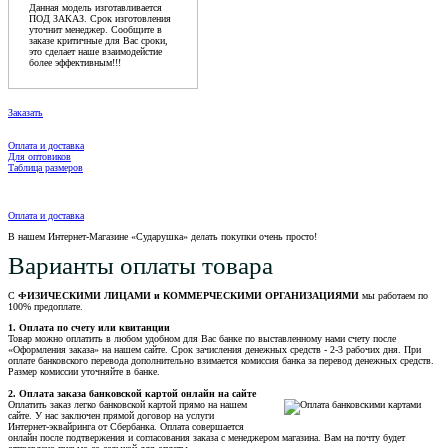
Данная модель изготавливается
ПОД ЗАКАЗ. Срок изготовления
уточнит менеджер. Сообщите в
заказе критичные для Вас сроки,
это сделает наше взаимодейстие
более эффективным!!!
Заказать
Оплата и доставка
Для оптовиков
Таблица размеров
Оплата и доставка
В нашем Интернет-Магазине «Сударушка» делать покупки очень просто!
Варианты оплаты товара
С
ФИЗИЧЕСКИМИ ЛИЦАМИ и КОММЕРЧЕСКИМИ ОРГАНИЗАЦИЯМИ
мы работаем по
100% предоплате.
1. Оплата по счету или квитанции
Товар можно оплатить в любом удобном для Вас банке по выставленному нами счету после
«Оформления заказа» на нашем сайте. Срок зачисления денежных средств - 2-3 рабочих дня. При
оплате банковского перевода дополнительно взимается комиссия банка за перевод денежных средств.
Размер комиссии уточняйте в банке.
2. Оплата заказа банковской картой онлайн на сайте
Оплатить заказ легко банковской картой прямо на нашем
сайте. У нас заключен прямой договор на услуги
Интернет-эквайринга от Сбербанка. Оплата совершается
онлайн после подтвержения и согласования заказа с менеджером магазина. Вам на почту будет