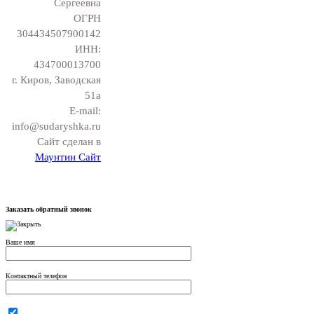
Сергеевна
ОГРН
304434507900142
ИНН:
434700013700
г. Киров, Заводская
51а
E-mail:
info@sudaryshka.ru
Сайт сделан в
Маунтин Сайт
Заказать обратный звонок
Ваше имя
Контактный телефон