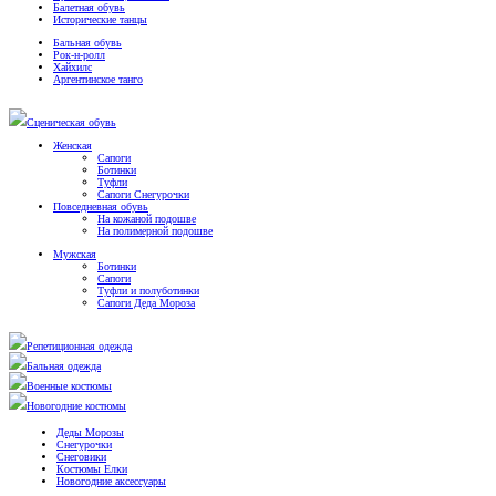
Балетная обувь
Исторические танцы
Бальная обувь
Рок-н-ролл
Хайхилс
Аргентинское танго
Сценическая обувь
Женская
Сапоги
Ботинки
Туфли
Сапоги Снегурочки
Повседневная обувь
На кожаной подошве
На полимерной подошве
Мужская
Ботинки
Сапоги
Туфли и полуботинки
Сапоги Деда Мороза
Репетиционная одежда
Бальная одежда
Военные костюмы
Новогодние костюмы
Деды Морозы
Снегурочки
Снеговики
Костюмы Елки
Новогодние аксессуары