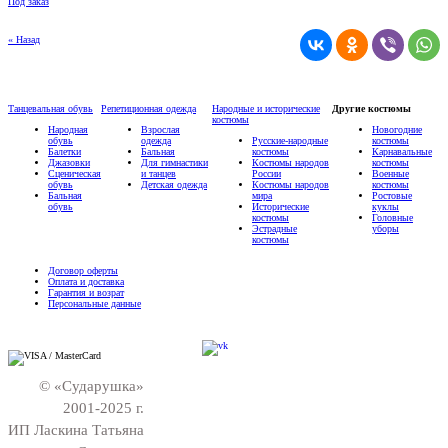
Под заказ
« Назад
Танцевальная обувь
Репетиционная одежда
Народные и исторические
Другие костюмы
костюмы
Народная
Взрослая
Новогодние
обувь
одежда
Русские-народные
костюмы
Балетки
Бальная
костюмы
Карнавальные
Джазовки
Для гимнастики
Костюмы народов
костюмы
Сценическая
и танцев
России
Военные
обувь
Детская одежда
Костюмы народов
костюмы
Бальная
мира
Ростовые
обувь
Исторические
куклы
костюмы
Головные
Эстрадные
уборы
костюмы
Договор оферты
Оплата и доставка
Гарантия и возрат
Персональные данные
© «Сударушка»
2001-2025 г.
ИП Ласкина Татьяна