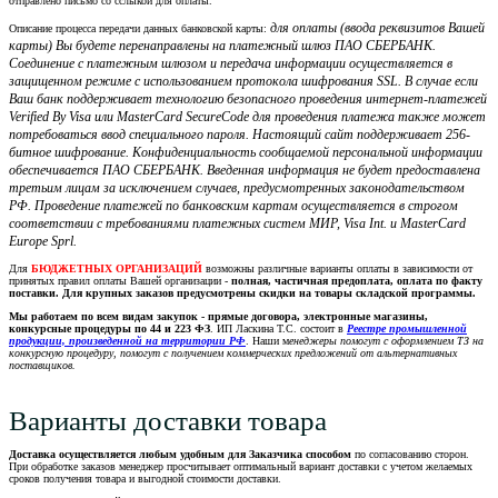
отправлено письмо со сслыкой для оплаты.
для оплаты (ввода реквизитов Вашей
Описание процесса передачи данных банковской карты:
карты) Вы будете перенаправлены на платежный шлюз ПАО СБЕРБАНК.
Соединение с платежным шлюзом и передача информации осуществляется в
защищенном режиме с использованием протокола шифрования SSL. В случае если
Ваш банк поддерживает технологию безопасного проведения интернет-платежей
Verified By Visa или MasterCard SecureCode для проведения платежа также может
потребоваться ввод специального пароля. Настоящий сайт поддерживает 256-
битное шифрование. Конфиденциальность сообщаемой персональной информации
обеспечивается ПАО СБЕРБАНК. Введенная информация не будет предоставлена
третьим лицам за исключением случаев, предусмотренных законодательством
РФ. Проведение платежей по банковским картам осуществляется в строгом
соответствии с требованиями платежных систем МИР, Visa Int. и MasterCard
Europe Sprl.
Для
БЮДЖЕТНЫХ ОРГАНИЗАЦИЙ
возможны различные варианты оплаты в зависимости от
принятых правил оплаты Вашей организации -
полная, частичная предоплата, оплата по факту
поставки. Для крупных заказов предусмотрены скидки на товары складской программы.
Мы работаем по всем видам закупок - прямые договора, электронные магазины,
конкурсные процедуры по 44 и 223 ФЗ
. ИП Ласкина Т.С. состоит в
Реестре промышленной
продукции, произведенной на территории РФ
. Наши м
енеджеры помогут с оформлением ТЗ на
конкурсную процедуру, помогут с получением коммерческих предложений от альтернативных
поставщиков.
Варианты доставки товара
Доставка осуществляется любым удобным для Заказчика способом
по согласованию сторон.
При обработке заказов менеджер просчитывает оптимальный вариант доставки с учетом желаемых
сроков получения товара и выгодной стоимости доставки.