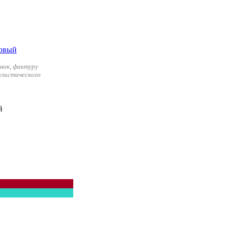
нок, фактуру
илистического
й