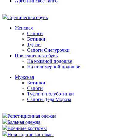
Аргентинское танго
Сценическая обувь
Женская
Сапоги
Ботинки
Туфли
Сапоги Снегурочки
Повседневная обувь
На кожаной подошве
На полимерной подошве
Мужская
Ботинки
Сапоги
Туфли и полуботинки
Сапоги Деда Мороза
Репетиционная одежда
Бальная одежда
Военные костюмы
Новогодние костюмы