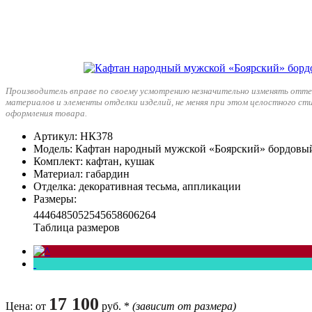
Производитель вправе по своему усмотрению незначительно изменять отте
материалов и элементы отделки изделий, не меняя при этом целостного ст
оформления товара.
Артикул
: НК378
Модель
: Кафтан народный мужской «Боярский» бордовы
Комплект
: кафтан, кушак
Материал
: габардин
Отделка
: декоративная тесьма, аппликации
Размеры
:
44
46
48
50
52
54
56
58
60
62
64
Таблица размеров
17 100
Цена
: от
руб. *
(зависит от размера)