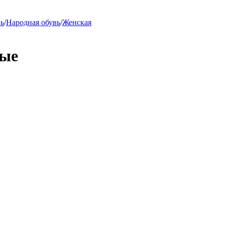
вь
/
Народная обувь
/
Женская
лые