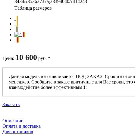
34
34/
35
36
37
37/
38
39
40
40/
41
42
43
5
5
5
Таблица размеров
10 600
Цена
:
руб. *
Данная модель изготавливается ПОД ЗАКАЗ. Срок изготовл
менеджер. Сообщите в заказе критичные для Вас сроки, это 
взаимодейстие более эффективным!!!
Заказать
Описание
Оплата и доставка
Для оптовиков