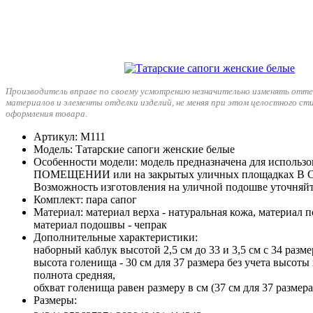
Производитель вправе по своему усмотрению незначительно изменять отте
материалов и элементы отделки изделий, не меняя при этом целостного ст
оформления товара.
Артикул
: М111
Модель
: Татарские сапоги женские белые
Особенности модели
: модель предназначена для исполь
ПОМЕЩЕНИИ или на закрытых уличных площадках В
Возможность изготовления на уличной подошве уточняйт
Комплект
: пара сапог
Материал
: материал верха - натуральная кожа, материал п
материал подошвы - чепрак
Дополнительные характеристики
:
наборный каблук высотой 2,5 см до 33 и 3,5 см с 34 разме
высота голенища - 30 см для 37 размера без учета высоты 
полнота средняя,
обхват голенища равен размеру в см (37 см для 37 размера 
Размеры
: