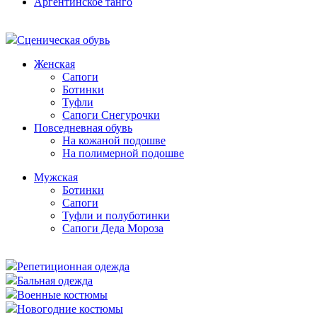
Аргентинское танго
Сценическая обувь
Женская
Сапоги
Ботинки
Туфли
Сапоги Снегурочки
Повседневная обувь
На кожаной подошве
На полимерной подошве
Мужская
Ботинки
Сапоги
Туфли и полуботинки
Сапоги Деда Мороза
Репетиционная одежда
Бальная одежда
Военные костюмы
Новогодние костюмы