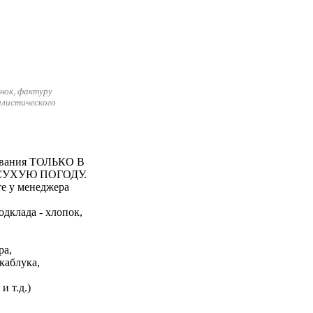
нок, фактуру
илистического
зования ТОЛЬКО В
 СУХУЮ ПОГОДУ.
е у менеджера
одклада - хлопок,
ра,
каблука,
и т.д.)