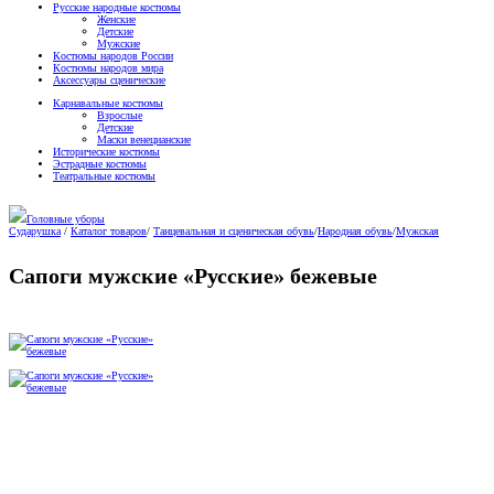
Русские народные костюмы
Женские
Детские
Мужские
Костюмы народов России
Костюмы народов мира
Аксессуары сценические
Карнавальные костюмы
Взрослые
Детские
Маски венецианские
Исторические костюмы
Эстрадные костюмы
Театральные костюмы
Головные уборы
Сударушка
/
Каталог товаров
/
Танцевальная и сценическая обувь
/
Народная обувь
/
Мужская
Сапоги мужские «Русские» бежевые