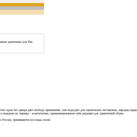
аказе критичные для Вас
ого кроя без декора дает свободу применения: они подходят для сценических постановок, народно-хар
 подошва из черпака – классическое, зарекомендовавшее себя решение для сценической обуви.
 России, принимаются все виды оплат.