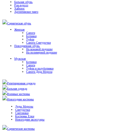
Бальная обувь
Рок-н-ролл
Хайхилс
Аргентинское танго
Сценическая обувь
Женская
Сапоги
Ботинки
Туфли
Сапоги Снегурочки
Повседневная обувь
На кожаной подошве
На полимерной подошве
Мужская
Ботинки
Сапоги
Туфли и полуботинки
Сапоги Деда Мороза
Репетиционная одежда
Бальная одежда
Военные костюмы
Новогодние костюмы
Деды Морозы
Снегурочки
Снеговики
Костюмы Елки
Новогодние аксессуары
Сценические костюмы