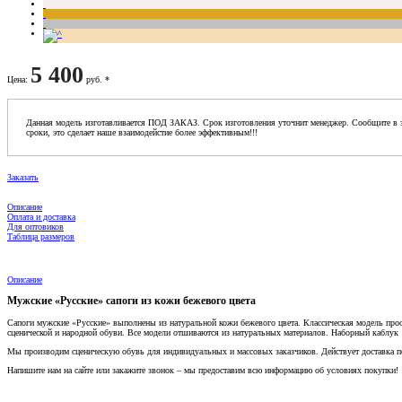
5 400
Цена
:
руб. *
Данная модель изготавливается ПОД ЗАКАЗ. Срок изготовления уточнит менеджер. Сообщите в з
сроки, это сделает наше взаимодейстие более эффективным!!!
Заказать
Описание
Оплата и доставка
Для оптовиков
Таблица размеров
Описание
Мужские «Русские» сапоги из кожи бежевого цвета
Сапоги мужские «Русские» выполнены из натуральной кожи бежевого цвета. Классическая модель прост
сценической и народной обуви. Все модели отшиваются из натуральных материалов. Наборный каблук и
Мы производим сценическую обувь для индивидуальных и массовых заказчиков. Действует доставка по
Напишите нам на сайте или закажите звонок – мы предоставим всю информацию об условиях покупки!