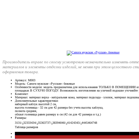
Производитель вправе по своему усмотрению незначительно изменять отте
материалов и элементы отделки изделий, не меняя при этом целостного ст
оформления товара.
Артикул
: М003
Модель
: Сапоги мужские «Русские» бежевые
Особенности модели
: модель предназначена для использования ТОЛЬКО В ПОМЕЩЕНИИ ил
площадках В СУХУЮ ПОГОДУ. Возможность изготовления на уличной подошве уточняйте 
Комплект
:
Материал
: материал верха - натуральная кожа, материал подклада - хлопок, материал подошвы
Дополнительные характеристики
:
наборный каблук высотой 2 см,
высота голенища - 32 см для 42 размера без учета высоты каблука,
полнота средняя,
обхват голенища равен размеру в см (42 см для 42 размера и т.д.)
Размеры
:
31
31/
32
33
34
34/
35
36
37
37/
38
39
40
40/
41
42
43
43/
44
45
46
47
48
5
5
5
5
5
Таблица размеров