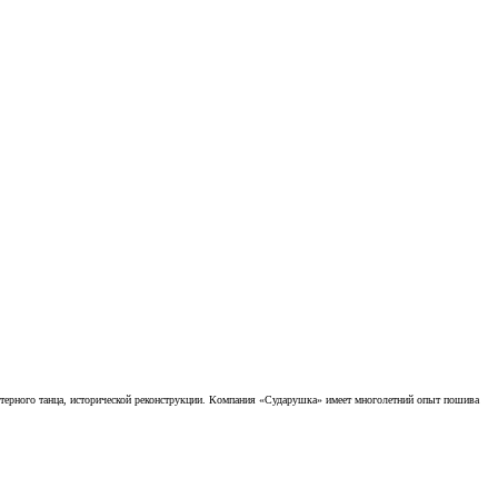
актерного танца, исторической реконструкции. Компания «Сударушка» имеет многолетний опыт пошива