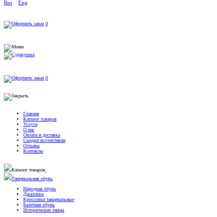
Rus
Eng
0
0
Главная
Каталог товаров
Услуги
О нас
Оплата и доставка
Скидки коллективам
Отзывы
Контакты
Каталог товаров
Танцевальная обувь
Народная обувь
Джазовки
Кроссовки танцевальные
Балетная обувь
Исторические танцы