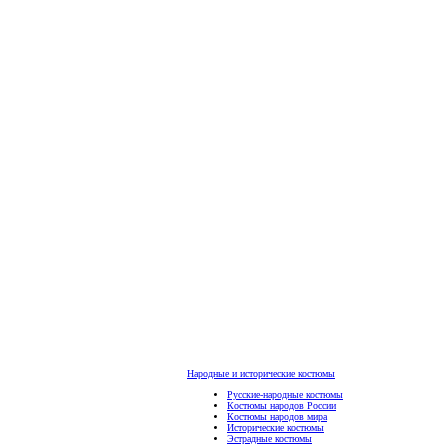
Народные и исторические костюмы
Русские-народные костюмы
Костюмы народов России
Костюмы народов мира
Исторические костюмы
Эстрадные костюмы