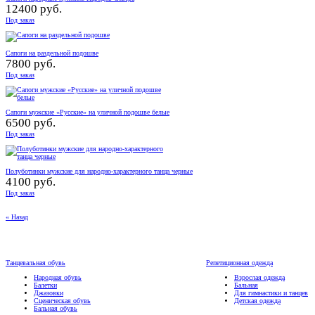
12400 руб.
Под заказ
Сапоги на раздельной подошве
7800 руб.
Под заказ
Сапоги мужские «Русские» на уличной подошве белые
6500 руб.
Под заказ
Полуботинки мужские для народно-характерного танца черные
4100 руб.
Под заказ
« Назад
Танцевальная обувь
Репетиционная одежда
Народная обувь
Взрослая одежда
Балетки
Бальная
Джазовки
Для гимнастики и танцев
Сценическая обувь
Детская одежда
Бальная обувь