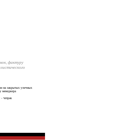
нок, фактуру
илистического
и на закрытых уличных
у менеджера
 - чепрак