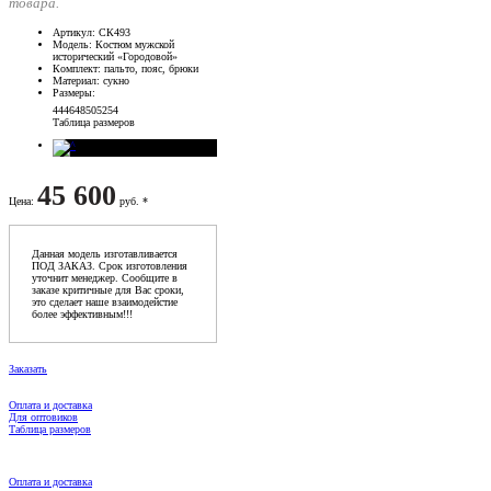
товара.
Артикул
: СК493
Модель
: Костюм мужской
исторический «Городовой»
Комплект
: пальто, пояс, брюки
Материал
: сукно
Размеры
:
44
46
48
50
52
54
Таблица размеров
45 600
Цена
:
руб. *
Данная модель изготавливается
ПОД ЗАКАЗ. Срок изготовления
уточнит менеджер. Сообщите в
заказе критичные для Вас сроки,
это сделает наше взаимодейстие
более эффективным!!!
Заказать
Оплата и доставка
Для оптовиков
Таблица размеров
Оплата и доставка