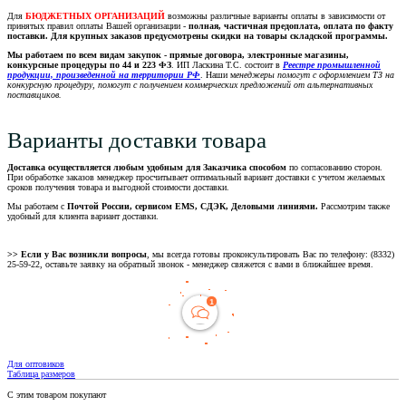
Для
БЮДЖЕТНЫХ ОРГАНИЗАЦИЙ
возможны различные варианты оплаты в зависимости от
принятых правил оплаты Вашей организации -
полная, частичная предоплата, оплата по факту
поставки. Для крупных заказов предусмотрены скидки на товары складской программы.
Мы работаем по всем видам закупок - прямые договора, электронные магазины,
конкурсные процедуры по 44 и 223 ФЗ
. ИП Ласкина Т.С. состоит в
Реестре промышленной
продукции, произведенной на территории РФ
. Наши м
енеджеры помогут с оформлением ТЗ на
конкурсную процедуру, помогут с получением коммерческих предложений от альтернативных
поставщиков.
Варианты доставки товара
Доставка осуществляется любым удобным для Заказчика способом
по согласованию сторон.
При обработке заказов менеджер просчитывает оптимальный вариант доставки с учетом желаемых
сроков получения товара и выгодной стоимости доставки.
Мы работаем с
Почтой России, сервисом EMS, СДЭК, Деловыми линиями.
Рассмотрим также
удобный для клиента вариант доставки.
>> Если у Вас возникли вопросы
, мы всегда готовы проконсультировать Вас по телефону: (8332)
25-59-22, оставьте заявку на обратный звонок - менеджер свяжется с вами в ближайшее время.
Для оптовиков
Таблица размеров
С этим товаром покупают