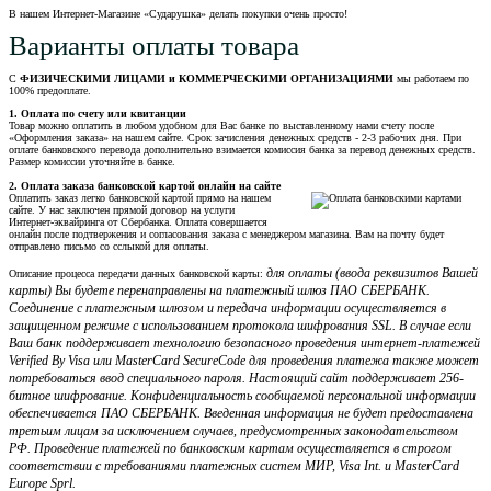
В нашем Интернет-Магазине «Сударушка» делать покупки очень просто!
Варианты оплаты товара
С
ФИЗИЧЕСКИМИ ЛИЦАМИ и КОММЕРЧЕСКИМИ ОРГАНИЗАЦИЯМИ
мы работаем по
100% предоплате.
1. Оплата по счету или квитанции
Товар можно оплатить в любом удобном для Вас банке по выставленному нами счету после
«Оформления заказа» на нашем сайте. Срок зачисления денежных средств - 2-3 рабочих дня. При
оплате банковского перевода дополнительно взимается комиссия банка за перевод денежных средств.
Размер комиссии уточняйте в банке.
2. Оплата заказа банковской картой онлайн на сайте
Оплатить заказ легко банковской картой прямо на нашем
сайте. У нас заключен прямой договор на услуги
Интернет-эквайринга от Сбербанка. Оплата совершается
онлайн после подтвержения и согласования заказа с менеджером магазина. Вам на почту будет
отправлено письмо со сслыкой для оплаты.
для оплаты (ввода реквизитов Вашей
Описание процесса передачи данных банковской карты:
карты) Вы будете перенаправлены на платежный шлюз ПАО СБЕРБАНК.
Соединение с платежным шлюзом и передача информации осуществляется в
защищенном режиме с использованием протокола шифрования SSL. В случае если
Ваш банк поддерживает технологию безопасного проведения интернет-платежей
Verified By Visa или MasterCard SecureCode для проведения платежа также может
потребоваться ввод специального пароля. Настоящий сайт поддерживает 256-
битное шифрование. Конфиденциальность сообщаемой персональной информации
обеспечивается ПАО СБЕРБАНК. Введенная информация не будет предоставлена
третьим лицам за исключением случаев, предусмотренных законодательством
РФ. Проведение платежей по банковским картам осуществляется в строгом
соответствии с требованиями платежных систем МИР, Visa Int. и MasterCard
Europe Sprl.