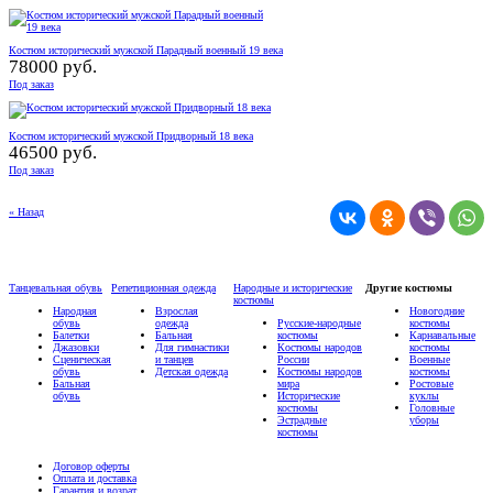
Костюм исторический мужской Парадный военный 19 века
78000 руб.
Под заказ
Костюм исторический мужской Придворный 18 века
46500 руб.
Под заказ
« Назад
Танцевальная обувь
Репетиционная одежда
Народные и исторические
Другие костюмы
костюмы
Народная
Взрослая
Новогодние
обувь
одежда
Русские-народные
костюмы
Балетки
Бальная
костюмы
Карнавальные
Джазовки
Для гимнастики
Костюмы народов
костюмы
Сценическая
и танцев
России
Военные
обувь
Детская одежда
Костюмы народов
костюмы
Бальная
мира
Ростовые
обувь
Исторические
куклы
костюмы
Головные
Эстрадные
уборы
костюмы
Договор оферты
Оплата и доставка
Гарантия и возрат