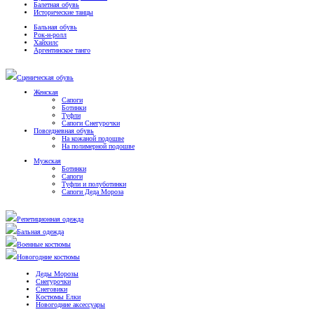
Балетная обувь
Исторические танцы
Бальная обувь
Рок-н-ролл
Хайхилс
Аргентинское танго
Сценическая обувь
Женская
Сапоги
Ботинки
Туфли
Сапоги Снегурочки
Повседневная обувь
На кожаной подошве
На полимерной подошве
Мужская
Ботинки
Сапоги
Туфли и полуботинки
Сапоги Деда Мороза
Репетиционная одежда
Бальная одежда
Военные костюмы
Новогодние костюмы
Деды Морозы
Снегурочки
Снеговики
Костюмы Елки
Новогодние аксессуары