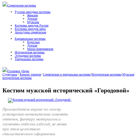
Сценические костюмы
Русские народные костюмы
Женские
Детские
Мужские
Костюмы народов России
Костюмы народов мира
Аксессуары сценические
Карнавальные костюмы
Взрослые
Детские
Маски венецианские
Исторические костюмы
Эстрадные костюмы
Театральные костюмы
Головные уборы
Сударушка
/
Каталог товаров
/
Сценические и театральные костюмы
/
Исторические костюмы
/
Мужские
исторические костюмы
Костюм мужской исторический «Городовой»
Производитель вправе по своему
усмотрению незначительно изменять
оттенок, фактуру материалов и
элементы отделки изделий, не меняя
при этом целостного
стилистического оформления