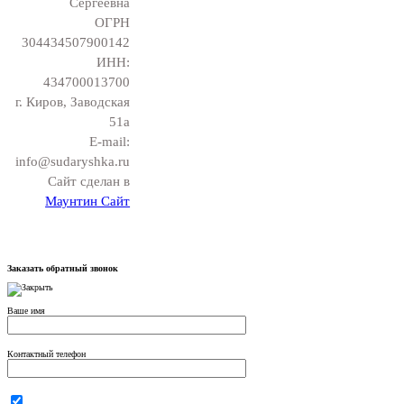
Сергеевна
ОГРН
304434507900142
ИНН:
434700013700
г. Киров, Заводская
51а
E-mail:
info@sudaryshka.ru
Сайт сделан в
Маунтин Сайт
Заказать обратный звонок
Ваше имя
Контактный телефон