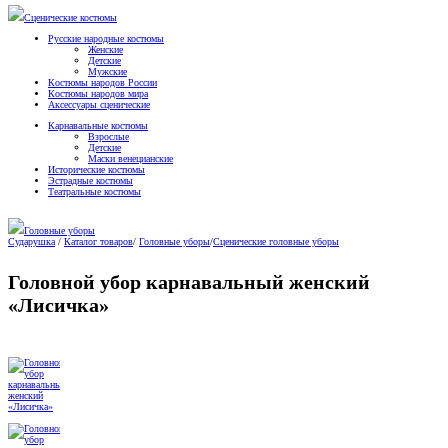
Сценические костюмы
Русские народные костюмы
Женские
Детские
Мужские
Костюмы народов России
Костюмы народов мира
Аксессуары сценические
Карнавальные костюмы
Взрослые
Детские
Маски венецианские
Исторические костюмы
Эстрадные костюмы
Театральные костюмы
Головные уборы
Сударушка
/
Каталог товаров
/
Головные уборы
/
Сценические головные уборы
Головной убор карнавальный женский
«Лисичка»