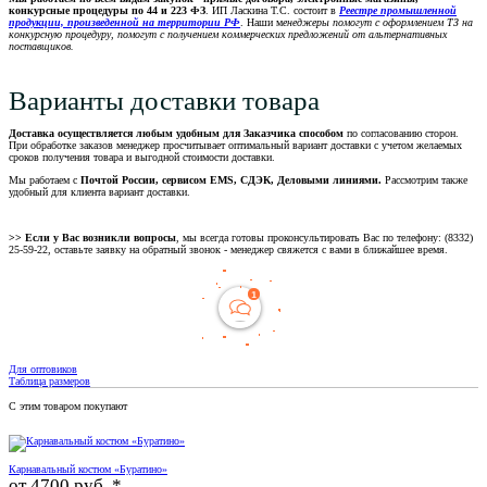
конкурсные процедуры по 44 и 223 ФЗ
. ИП Ласкина Т.С. состоит в
Реестре промышленной
продукции, произведенной на территории РФ
. Наши м
енеджеры помогут с оформлением ТЗ на
конкурсную процедуру, помогут с получением коммерческих предложений от альтернативных
поставщиков.
Варианты доставки товара
Доставка осуществляется любым удобным для Заказчика способом
по согласованию сторон.
При обработке заказов менеджер просчитывает оптимальный вариант доставки с учетом желаемых
сроков получения товара и выгодной стоимости доставки.
Мы работаем с
Почтой России, сервисом EMS, СДЭК, Деловыми линиями.
Рассмотрим также
удобный для клиента вариант доставки.
>> Если у Вас возникли вопросы
, мы всегда готовы проконсультировать Вас по телефону: (8332)
25-59-22, оставьте заявку на обратный звонок - менеджер свяжется с вами в ближайшее время.
Для оптовиков
Таблица размеров
С этим товаром покупают
Карнавальный костюм «Буратино»
от
4700 руб. *