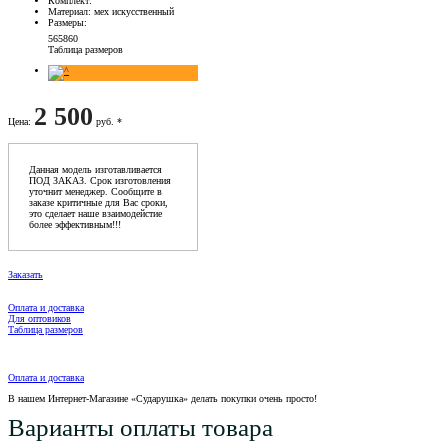
Комплект
:
Материал
: мех искусственный
Размеры
:
56
58
60
Таблица размеров
2 500
Цена
:
руб. *
Данная модель изготавливается
ПОД ЗАКАЗ. Срок изготовления
уточнит менеджер. Сообщите в
заказе критичные для Вас сроки,
это сделает наше взаимодейстие
более эффективным!!!
Заказать
Оплата и доставка
Для оптовиков
Таблица размеров
Оплата и доставка
В нашем Интернет-Магазине «Сударушка» делать покупки очень просто!
Варианты оплаты товара