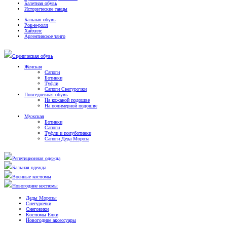
Балетная обувь
Исторические танцы
Бальная обувь
Рок-н-ролл
Хайхилс
Аргентинское танго
Сценическая обувь
Женская
Сапоги
Ботинки
Туфли
Сапоги Снегурочки
Повседневная обувь
На кожаной подошве
На полимерной подошве
Мужская
Ботинки
Сапоги
Туфли и полуботинки
Сапоги Деда Мороза
Репетиционная одежда
Бальная одежда
Военные костюмы
Новогодние костюмы
Деды Морозы
Снегурочки
Снеговики
Костюмы Елки
Новогодние аксессуары