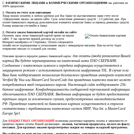
С
ФИЗИЧЕСКИМИ ЛИЦАМИ и КОММЕРЧЕСКИМИ ОРГАНИЗАЦИЯМИ
мы работаем по
100% предоплате.
1. Оплата по счету или квитанции
Товар можно оплатить в любом удобном для Вас банке по выставленному нами счету после
«Оформления заказа» на нашем сайте. Срок зачисления денежных средств - 2-3 рабочих дня. При
оплате банковского перевода дополнительно взимается комиссия банка за перевод денежных средств.
Размер комиссии уточняйте в банке.
2. Оплата заказа банковской картой онлайн на сайте
Оплатить заказ легко банковской картой прямо на нашем
сайте. У нас заключен прямой договор на услуги
Интернет-эквайринга от Сбербанка. Оплата совершается
онлайн после подтвержения и согласования заказа с менеджером магазина. Вам на почту будет
отправлено письмо со сслыкой для оплаты.
для оплаты (ввода реквизитов Вашей
Описание процесса передачи данных банковской карты:
карты) Вы будете перенаправлены на платежный шлюз ПАО СБЕРБАНК.
Соединение с платежным шлюзом и передача информации осуществляется в
защищенном режиме с использованием протокола шифрования SSL. В случае если
Ваш банк поддерживает технологию безопасного проведения интернет-платежей
Verified By Visa или MasterCard SecureCode для проведения платежа также может
потребоваться ввод специального пароля. Настоящий сайт поддерживает 256-
битное шифрование. Конфиденциальность сообщаемой персональной информации
обеспечивается ПАО СБЕРБАНК. Введенная информация не будет предоставлена
третьим лицам за исключением случаев, предусмотренных законодательством
РФ. Проведение платежей по банковским картам осуществляется в строгом
соответствии с требованиями платежных систем МИР, Visa Int. и MasterCard
Europe Sprl.
Для
БЮДЖЕТНЫХ ОРГАНИЗАЦИЙ
возможны различные варианты оплаты в зависимости от
принятых правил оплаты Вашей организации -
полная, частичная предоплата, оплата по факту
поставки. Для крупных заказов предусмотрены скидки на товары складской программы.
Мы работаем по всем видам закупок - прямые договора, электронные магазины,