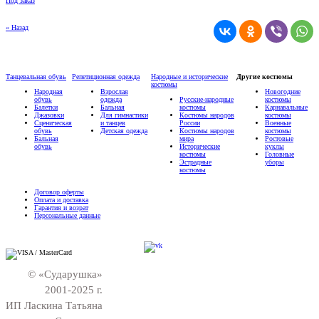
Под заказ
« Назад
Танцевальная обувь
Репетиционная одежда
Народные и исторические
Другие костюмы
костюмы
Народная
Взрослая
Новогодние
обувь
одежда
Русские-народные
костюмы
Балетки
Бальная
костюмы
Карнавальные
Джазовки
Для гимнастики
Костюмы народов
костюмы
Сценическая
и танцев
России
Военные
обувь
Детская одежда
Костюмы народов
костюмы
Бальная
мира
Ростовые
обувь
Исторические
куклы
костюмы
Головные
Эстрадные
уборы
костюмы
Договор оферты
Оплата и доставка
Гарантия и возрат
Персональные данные
© «Сударушка»
2001-2025 г.
ИП Ласкина Татьяна