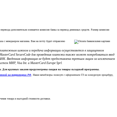
 перевода дополнительно взимается комиссия банка за перевод денежных средств. Размер комиссии
аза с менеджером магазина. Вам на почту будет отправлено
с платежным шлюзом и передача информации осуществляется в защищенном
ли MasterCard SecureCode для проведения платежа также может потребоваться ввод
НК. Введенная информация не будет предоставлена третьим лицам за исключением
м МИР, Visa Int. и MasterCard Europe Sprl.
ки. Для крупных заказов предусмотрены скидки на товары складской программы.
денной на территории РФ
. Наши м
енеджеры помогут с оформлением ТЗ на конкурсную процедуру,
чения товара и выгодной стоимости доставки.