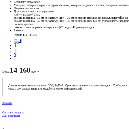
Комплект
: пара сапог
Материал
: материал верха - натуральная кожа, материал подклада - хлопок, материал подошв
Отделка
: аппликация
Дополнительные характеристики
:
каблук высотой 2 см,
высота голенища - 35 см по заднему шву и 36 см по переду изделия без каблук высотой 2 см,
высота голенища - 35 см по заднему шву и 36 см по переду изделия без учета высоты каблука
полнота средняя,
обхват голенища равен размеру в см (42 см для 42 размера и т.д.)
Размеры
:
39
40
41
42
43
44
45
46
14 160
Цена
:
руб. *
Данная модель изготавливается ПОД ЗАКАЗ. Срок изготовления уточнит менеджер. Сообщите в з
сроки, это сделает наше взаимодейстие более эффективным!!!
Заказать
Оплата и доставка
Для оптовиков