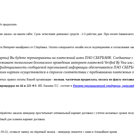
% предоплате.
заказа» на нашем сайте. Срок зачисления денежных средств - 2-3 рабочих дня. При оплате банковского
ги Интернет-эквайринга от Сбербанка. Оплата совершается онлайн после подтвержения и согласования зак
 карты) Вы будете перенаправлены на платежный шлюз ПАО СБЕРБАНК. Соединение 
ерживает технологию безопасного проведения интернет-платежей Verified By Visa и
фиденциальность сообщаемой персональной информации обеспечивается ПАО СБЕРБА
ким картам осуществляется в строгом соответствии с требованиями платежных систе
нятых правил оплаты Вашей организации -
полная, частичная предоплата, оплата по факту постав
процедуры по 44 и 223 ФЗ
. ИП Ласкина Т.С. состоит в
Реестре промышленной продукции, произве
обработке заказов менеджер просчитывает оптимальный вариант доставки с учетом желаемых сроков полу
бный для клиента вариант доставки.
5-59-22, оставьте заявку на обратный звонок - менеджер свяжется с вами в ближайшее время.