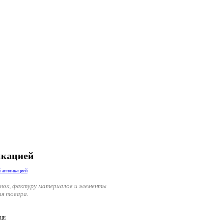
икацией
енок, фактуру материалов и элементы
ия товара.
ИЦЕ