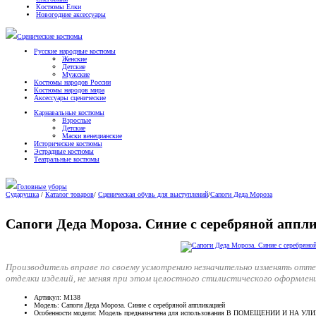
Костюмы Елки
Новогодние аксессуары
Сценические костюмы
Русские народные костюмы
Женские
Детские
Мужские
Костюмы народов России
Костюмы народов мира
Аксессуары сценические
Карнавальные костюмы
Взрослые
Детские
Маски венецианские
Исторические костюмы
Эстрадные костюмы
Театральные костюмы
Головные уборы
Сударушка
/
Каталог товаров
/
Сценическая обувь для выступлений
/
Сапоги Деда Мороза
Сапоги Деда Мороза. Синие с серебряной аппл
Производитель вправе по своему усмотрению незначительно изменять отт
отделки изделий, не меняя при этом целостного стилистического оформлен
Артикул
: М138
Модель
: Сапоги Деда Мороза. Синие с серебряной аппликацией
Особенности модели
: Модель предназначена для использования В ПОМЕЩЕНИИ И НА УЛ