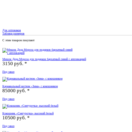
Для оптовиков
Таблица размеров
С этим товаром покупают
Мешок Деда Мороза для подарков бархатный синий с аппликацией
3150 руб. *
Под заказ
Карнавальный костюм «Зима» с кокошником
85000 руб. *
Под заказ
Кокошник «Снегурочка» высокий белый
10500 руб. *
Под заказ