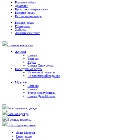
Народная обувь
Джазовки
Кроссовки танцевальные
Балетная обувь
Исторические танцы
Бальная обувь
Рок-н-ролл
Хайхилс
Аргентинское танго
Сценическая обувь
Женская
Сапоги
Ботинки
Туфли
Сапоги Снегурочки
Повседневная обувь
На кожаной подошве
На полимерной подошве
Мужская
Ботинки
Сапоги
Туфли и полуботинки
Сапоги Деда Мороза
Репетиционная одежда
Бальная одежда
Военные костюмы
Новогодние костюмы
Деды Морозы
Снегурочки
Снеговики