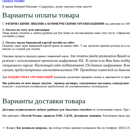
Оплата и доставка
В нашем Интернет-Магазине «Сударушка» делать покупки очень просто!
Варианты оплаты товара
С
ФИЗИЧЕСКИМИ ЛИЦАМИ и КОММЕРЧЕСКИМИ ОРГАНИЗАЦИЯМИ
мы работаем по 100
1. Оплата по счету или квитанции
Товар можно оплатить в любом удобном для Вас банке по выставленному нами счету после «Оформления 
уточняйте в банке.
2. Оплата заказа банковской картой онлайн на сайте
Оплатить заказ легко банковской картой прямо на нашем сайте. У нас заключен прямой договор на услу
письмо со сслыкой для оплаты.
для оплаты (ввода реквизитов Вашей
Описание процесса передачи данных банковской карты:
режиме с использованием протокола шифрования SSL. В случае если Ваш банк подд
специального пароля. Настоящий сайт поддерживает 256-битное шифрование. Кон
случаев, предусмотренных законодательством РФ. Проведение платежей по банковс
Для
БЮДЖЕТНЫХ ОРГАНИЗАЦИЙ
возможны различные варианты оплаты в зависимости от при
Мы работаем по всем видам закупок - прямые договора, электронные магазины, конкурсные 
помогут с получением коммерческих предложений от альтернативных поставщиков.
Варианты доставки товара
Доставка осуществляется любым удобным для Заказчика способом
по согласованию сторон. При 
Мы работаем с
Почтой России, сервисом EMS, СДЭК, Деловыми линиями.
Рассмотрим также удо
>> Если у Вас возникли вопросы
, мы всегда готовы проконсультировать Вас по телефону: (8332) 2