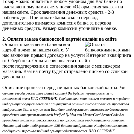
Товар можно оплатить в любом удобном для Вас банке по
выставленному нами счету после «Оформления заказа» на
нашем сайте. Срок зачисления денежных средств - 2-3
рабочих дня. При оплате банковского перевода
дополнительно взимается комиссия банка за перевод
денежных средств. Размер комиссии уточняйте в банке.
2. Оплата заказа банковской картой онлайн на сайте
Оплатить заказ легко банковской
картой прямо на нашем сайте. У
нас заключен прямой договор на услуги Интернет-эквайринга
от Сбербанка. Оплата совершается онлайн
после подтвержения и согласования заказа с менеджером
магазина. Вам на почту будет отправлено письмо со сслыкой
для оплаты.
Описание процесса передачи данных банковской карты:
для
оплаты (ввода реквизитов Вашей карты) Вы будете перенаправлены на
платежный шлюз ПАО СБЕРБАНК. Соединение с платежным шлюзом и передача
информации осуществляется в защищенном режиме с использованием протокола
шифрования SSL. В случае если Ваш банк поддерживает технологию безопасного
проведения интернет-платежей Verified By Visa или MasterCard SecureCode для
проведения платежа также может потребоваться ввод специального пароля.
Настоящий сайт поддерживает 256-битное шифрование. Конфиденциальность
сообщаемой персональной информации обеспечивается ПАО СБЕРБАНК.