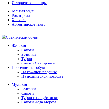
Исторические танцы
Бальная обувь
Рок-н-ролл
Хайхилс
Аргентинское танго
Сценическая обувь
Женская
Сапоги
Ботинки
Туфли
Сапоги Снегурочки
Повседневная обувь
На кожаной подошве
На полимерной подошве
Мужская
Ботинки
Сапоги
Туфли и полуботинки
Сапоги Деда Мороза