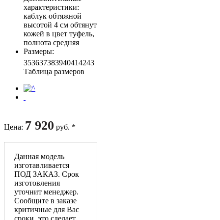
характеристики
:
каблук обтяжной
высотой 4 см обтянут
кожей в цвет туфель,
полнота средняя
Размеры
:
35
36
37
38
39
40
41
42
43
Таблица размеров
7 920
Цена
:
руб. *
Данная модель
изготавливается
ПОД ЗАКАЗ. Срок
изготовления
уточнит менеджер.
Сообщите в заказе
критичные для Вас
сроки, это сделает