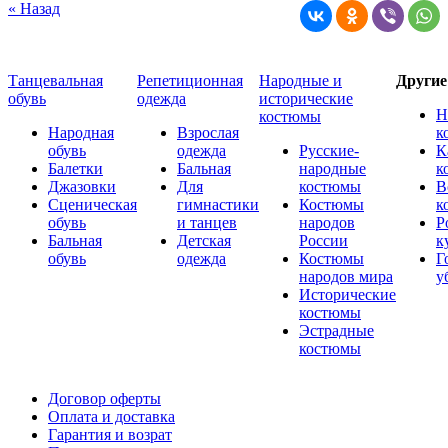
« Назад
Танцевальная
Репетиционная
Народные и
Други
обувь
одежда
исторические
Н
костюмы
Народная
Взрослая
к
обувь
одежда
Русские-
К
Балетки
Бальная
народные
к
Джазовки
Для
костюмы
В
Сценическая
гимнастики
Костюмы
к
обувь
и танцев
народов
Р
Бальная
Детская
России
к
обувь
одежда
Костюмы
Г
народов мира
у
Исторические
костюмы
Эстрадные
костюмы
Договор оферты
Оплата и доставка
Гарантия и возрат