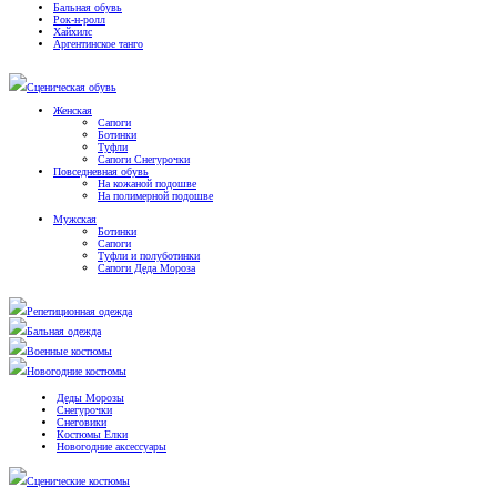
Бальная обувь
Рок-н-ролл
Хайхилс
Аргентинское танго
Сценическая обувь
Женская
Сапоги
Ботинки
Туфли
Сапоги Снегурочки
Повседневная обувь
На кожаной подошве
На полимерной подошве
Мужская
Ботинки
Сапоги
Туфли и полуботинки
Сапоги Деда Мороза
Репетиционная одежда
Бальная одежда
Военные костюмы
Новогодние костюмы
Деды Морозы
Снегурочки
Снеговики
Костюмы Елки
Новогодние аксессуары
Сценические костюмы