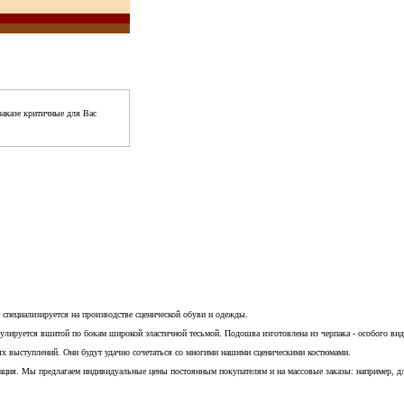
аказе критичные для Вас
 специализируется на производстве сценической обуви и одежды.
улируется вшитой по бокам широкой эластичной тесьмой. Подошва изготовлена из черпака - особого вида
ых выступлений. Они будут удачно сочетаться со многими нашими сценическими костюмами.
ьтация. Мы предлагаем индивидуальные цены постоянным покупателям и на массовые заказы: например, д