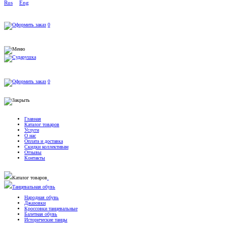
Rus
Eng
0
0
Главная
Каталог товаров
Услуги
О нас
Оплата и доставка
Скидки коллективам
Отзывы
Контакты
Каталог товаров
Танцевальная обувь
Народная обувь
Джазовки
Кроссовки танцевальные
Балетная обувь
Исторические танцы