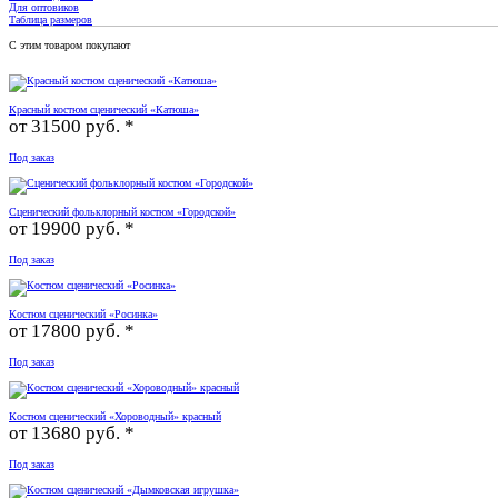
Для оптовиков
Таблица размеров
С этим товаром покупают
Красный костюм сценический «Катюша»
от
31500 руб. *
Под заказ
Сценический фольклорный костюм «Городской»
от
19900 руб. *
Под заказ
Костюм сценический «Росинка»
от
17800 руб. *
Под заказ
Костюм сценический «Хороводный» красный
от
13680 руб. *
Под заказ