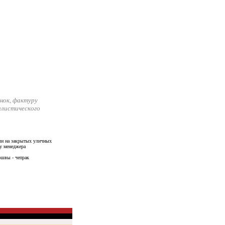
нок, фактуру
илистического
и на закрытых уличных
у менеджера
дошвы - чепрак