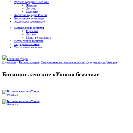
Русские народные костюмы
Женские
Детские
Мужские
Костюмы народов России
Костюмы народов мира
Аксессуары сценические
Карнавальные костюмы
Взрослые
Детские
Маски венецианские
Исторические костюмы
Эстрадные костюмы
Театральные костюмы
Головные уборы
Сударушка
/
Каталог товаров
/
Танцевальная и сценическая обувь
/
Народная обувь
/
Женская
Ботинки женские «Ушки» бежевые