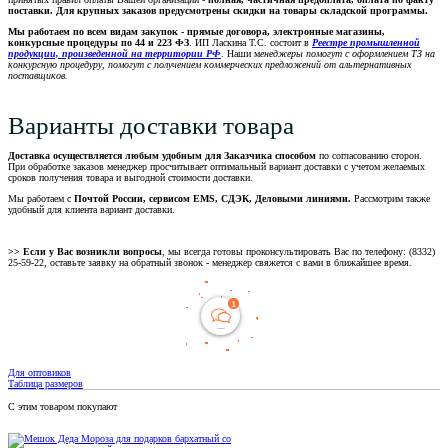
поставки. Для крупных заказов предусмотрены скидки на товары складской программы.
Мы работаем по всем видам закупок - прямые договора, электронные магазины,
конкурсные процедуры по 44 и 223 ФЗ
. ИП Ласкина Т.С. состоит в
Реестре промышленной
продукции, произведенной на территории РФ
. Наши м
енеджеры помогут с оформлением ТЗ на
конкурсную процедуру, помогут с получением коммерческих предложений от альтернативных
поставщиков.
Варианты доставки товара
Доставка осуществляется любым удобным для Заказчика способом
по согласованию сторон.
При обработке заказов менеджер просчитывает оптимальный вариант доставки с учетом желаемых
сроков получения товара и выгодной стоимости доставки.
Мы работаем с
Почтой России, сервисом EMS, СДЭК, Деловыми линиями.
Рассмотрим также
удобный для клиента вариант доставки.
>> Если у Вас возникли вопросы
, мы всегда готовы проконсультировать Вас по телефону: (8332)
25-59-22, оставьте заявку на обратный звонок - менеджер свяжется с вами в ближайшее время.
Для оптовиков
Таблица размеров
С этим товаром покупают