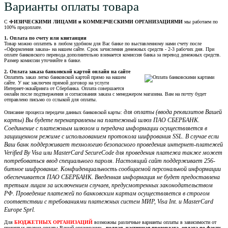
Варианты оплаты товара
С
ФИЗИЧЕСКИМИ ЛИЦАМИ и КОММЕРЧЕСКИМИ ОРГАНИЗАЦИЯМИ
мы работаем по
100% предоплате.
1. Оплата по счету или квитанции
Товар можно оплатить в любом удобном для Вас банке по выставленному нами счету после
«Оформления заказа» на нашем сайте. Срок зачисления денежных средств - 2-3 рабочих дня. При
оплате банковского перевода дополнительно взимается комиссия банка за перевод денежных средств.
Размер комиссии уточняйте в банке.
2. Оплата заказа банковской картой онлайн на сайте
Оплатить заказ легко банковской картой прямо на нашем
сайте. У нас заключен прямой договор на услуги
Интернет-эквайринга от Сбербанка. Оплата совершается
онлайн после подтвержения и согласования заказа с менеджером магазина. Вам на почту будет
отправлено письмо со сслыкой для оплаты.
для оплаты (ввода реквизитов Вашей
Описание процесса передачи данных банковской карты:
карты) Вы будете перенаправлены на платежный шлюз ПАО СБЕРБАНК.
Соединение с платежным шлюзом и передача информации осуществляется в
защищенном режиме с использованием протокола шифрования SSL. В случае если
Ваш банк поддерживает технологию безопасного проведения интернет-платежей
Verified By Visa или MasterCard SecureCode для проведения платежа также может
потребоваться ввод специального пароля. Настоящий сайт поддерживает 256-
битное шифрование. Конфиденциальность сообщаемой персональной информации
обеспечивается ПАО СБЕРБАНК. Введенная информация не будет предоставлена
третьим лицам за исключением случаев, предусмотренных законодательством
РФ. Проведение платежей по банковским картам осуществляется в строгом
соответствии с требованиями платежных систем МИР, Visa Int. и MasterCard
Europe Sprl.
Для
БЮДЖЕТНЫХ ОРГАНИЗАЦИЙ
возможны различные варианты оплаты в зависимости от
принятых правил оплаты Вашей организации -
полная, частичная предоплата, оплата по факту