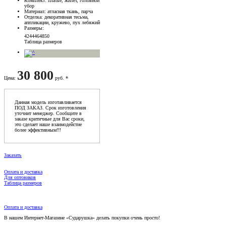
Комплект
: платье, жилет, головной
убор
Материал
: атласная ткань, парча
Отделка
: декоративная тесьма,
аппликации, кружево, пух лебяжий
Размеры
:
42
44
46
48
50
Таблица размеров
30 800
Цена
:
руб. *
Данная модель изготавливается
ПОД ЗАКАЗ. Срок изготовления
уточнит менеджер. Сообщите в
заказе критичные для Вас сроки,
это сделает наше взаимодейстие
более эффективным!!!
Заказать
Оплата и доставка
Для оптовиков
Таблица размеров
Оплата и доставка
В нашем Интернет-Магазине «Сударушка» делать покупки очень просто!