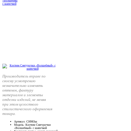
Производитель вправе по
своему усмотрению
незначительно изменять
оттенок, фактуру
материалов и элементы
отделки изделий, не меняя
при этом целостного
стилистического оформления
товара.
Артикул
: СН983ш
Модель
: Костюм Снегурочки
«Волшебный» с шапочкой