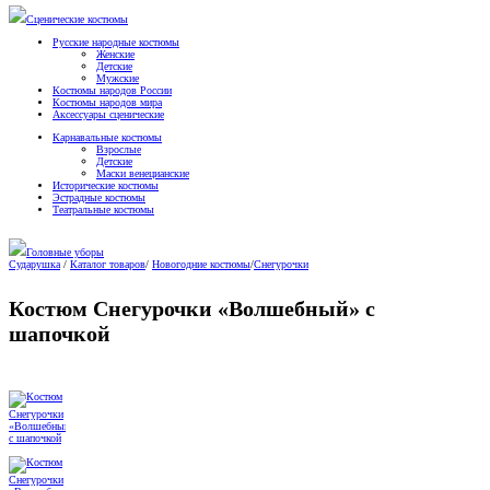
Сценические костюмы
Русские народные костюмы
Женские
Детские
Мужские
Костюмы народов России
Костюмы народов мира
Аксессуары сценические
Карнавальные костюмы
Взрослые
Детские
Маски венецианские
Исторические костюмы
Эстрадные костюмы
Театральные костюмы
Головные уборы
Сударушка
/
Каталог товаров
/
Новогодние костюмы
/
Снегурочки
Костюм Снегурочки «Волшебный» с
шапочкой