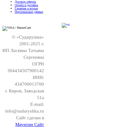
Договор оферты
Оплата и доставка
Гарантия и возрат
Персональные данные
© «Сударушка»
2001-2025 г.
ИП Ласкина Татьяна
Сергеевна
ОГРН
304434507900142
ИНН:
434700013700
г. Киров, Заводская
51а
E-mail:
info@sudaryshka.ru
Сайт сделан в
Маунтин Сайт