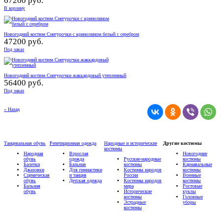
67200 руб.
В корзину
Новогодний костюм Снегурочки с кринолином белый с серебром
47200 руб.
Под заказ
Новогодний костюм Снегурочки жаккардовый утепленный
56400 руб.
Под заказ
« Назад
Танцевальная обувь
Репетиционная одежда
Народные и исторические
Другие костюмы
костюмы
Народная
Взрослая
Новогодние
обувь
одежда
Русские-народные
костюмы
Балетки
Бальная
костюмы
Карнавальные
Джазовки
Для гимнастики
Костюмы народов
костюмы
Сценическая
и танцев
России
Военные
обувь
Детская одежда
Костюмы народов
костюмы
Бальная
мира
Ростовые
обувь
Исторические
куклы
костюмы
Головные
Эстрадные
уборы
костюмы