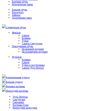
Балетная обувь
Исторические танцы
Бальная обувь
Рок-н-ролл
Хайхилс
Аргентинское танго
Сценическая обувь
Женская
Сапоги
Ботинки
Туфли
Сапоги Снегурочки
Повседневная обувь
На кожаной подошве
На полимерной подошве
Мужская
Ботинки
Сапоги
Туфли и полуботинки
Сапоги Деда Мороза
Репетиционная одежда
Бальная одежда
Военные костюмы
Новогодние костюмы
Деды Морозы
Снегурочки
Снеговики
Костюмы Елки
Новогодние аксессуары