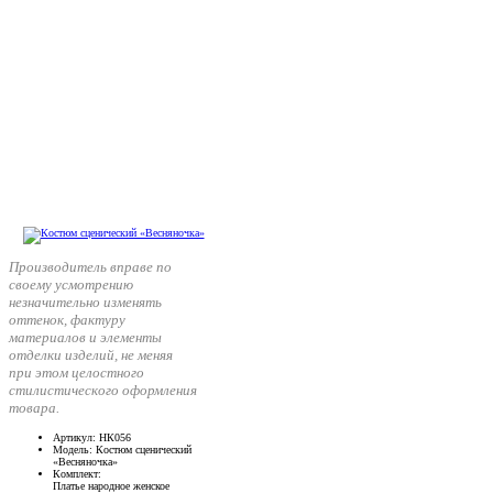
Производитель вправе по
своему усмотрению
незначительно изменять
оттенок, фактуру
материалов и элементы
отделки изделий, не меняя
при этом целостного
стилистического оформления
товара.
Артикул
: НК056
Модель
: Костюм сценический
«Весняночка»
Комплект
:
Платье народное женское