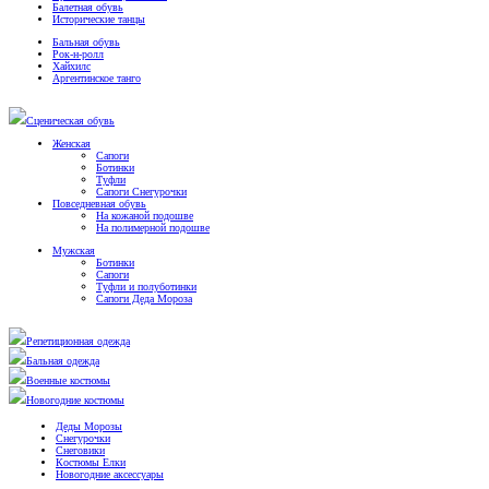
Балетная обувь
Исторические танцы
Бальная обувь
Рок-н-ролл
Хайхилс
Аргентинское танго
Сценическая обувь
Женская
Сапоги
Ботинки
Туфли
Сапоги Снегурочки
Повседневная обувь
На кожаной подошве
На полимерной подошве
Мужская
Ботинки
Сапоги
Туфли и полуботинки
Сапоги Деда Мороза
Репетиционная одежда
Бальная одежда
Военные костюмы
Новогодние костюмы
Деды Морозы
Снегурочки
Снеговики
Костюмы Елки
Новогодние аксессуары