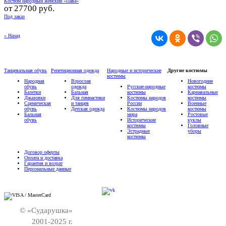
Костюм народный женский «Пава»
от
27700 руб.
Под заказ
« Назад
Танцевальная обувь
Репетиционная одежда
Народные и исторические
Другие костюмы
костюмы
Народная
Взрослая
Новогодние
обувь
одежда
Русские-народные
костюмы
Балетки
Бальная
костюмы
Карнавальные
Джазовки
Для гимнастики
Костюмы народов
костюмы
Сценическая
и танцев
России
Военные
обувь
Детская одежда
Костюмы народов
костюмы
Бальная
мира
Ростовые
обувь
Исторические
куклы
костюмы
Головные
Эстрадные
уборы
костюмы
Договор оферты
Оплата и доставка
Гарантия и возрат
Персональные данные
© «Сударушка»
2001-2025 г.