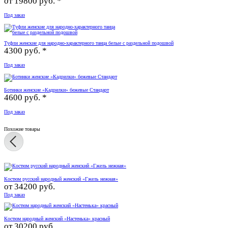
от
19800 руб. *
Под заказ
Туфли женские для народно-характерного танца белые с раздельной подошвой
4300 руб. *
Под заказ
Ботинки женские «Кадрилки» бежевые Стандарт
4600 руб. *
Под заказ
Похожие товары
Костюм русский народный женский «Гжель нежная»
от
34200 руб.
Под заказ
Костюм народный женский «Настенька» красный
от
30200 руб.