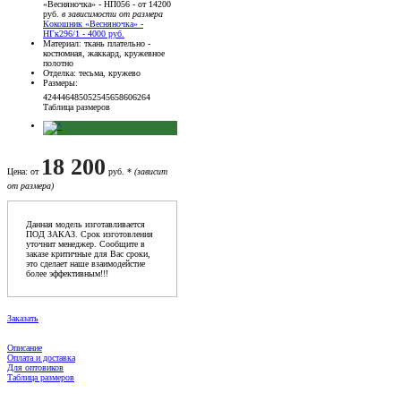
«Весняночка» - НП056 - от 14200
руб.
в зависимости от размера
Кокошник «Весняночка» -
НГк296/1 - 4000 руб.
Материал
: ткань плательно -
костюмная, жаккард, кружевное
полотно
Отделка
: тесьма, кружево
Размеры
:
42
44
46
48
50
52
54
56
58
60
62
64
Таблица размеров
18 200
Цена
: от
руб. *
(зависит
от размера)
Данная модель изготавливается
ПОД ЗАКАЗ. Срок изготовления
уточнит менеджер. Сообщите в
заказе критичные для Вас сроки,
это сделает наше взаимодейстие
более эффективным!!!
Заказать
Описание
Оплата и доставка
Для оптовиков
Таблица размеров