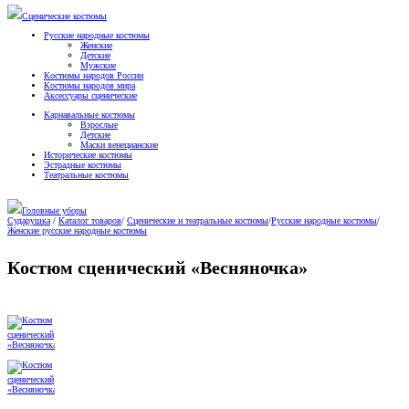
Сценические костюмы
Русские народные костюмы
Женские
Детские
Мужские
Костюмы народов России
Костюмы народов мира
Аксессуары сценические
Карнавальные костюмы
Взрослые
Детские
Маски венецианские
Исторические костюмы
Эстрадные костюмы
Театральные костюмы
Головные уборы
Сударушка
/
Каталог товаров
/
Сценические и театральные костюмы
/
Русские народные костюмы
/
Женские русские народные костюмы
Костюм сценический «Весняночка»