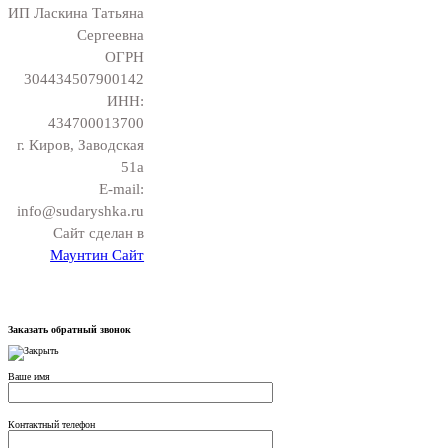
ИП Ласкина Татьяна
Сергеевна
ОГРН
304434507900142
ИНН:
434700013700
г. Киров, Заводская
51а
E-mail:
info@sudaryshka.ru
Сайт сделан в
Маунтин Сайт
Заказать обратный звонок
Ваше имя
Контактный телефон