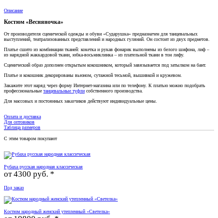
Описание
Костюм «Весняночка»
От производителя сценической одежды и обуви «Сударушка» предназначен для танцевальных
выступлений, театрализованных представлений и народных гуляний. Он состоит из двух предметов.
Платье сшито из комбинации тканей: кокетка и рукав фонарик выполнены из белого шифона, лиф –
из нарядной жаккардовой ткани, юбка-восьмиклинка – из плательной ткани в тон лифу.
Сценический образ дополнен открытым кокошником, который завязывается под затылком на бант.
Платье и кокошник декорированы вьюном, сутажной тесьмой, вышивкой и кружевом.
Закажите этот наряд через форму Интернет-магазина или по телефону. К платью можно подобрать
профессиональные
танцевальные туфли
собственного производства.
Для массовых и постоянных заказчиков действуют индивидуальные цены.
Оплата и доставка
Для оптовиков
Таблица размеров
С этим товаром покупают
Рубаха русская народная классическая
от
4300 руб. *
Под заказ
Костюм народный женский утепленный «Светелка»