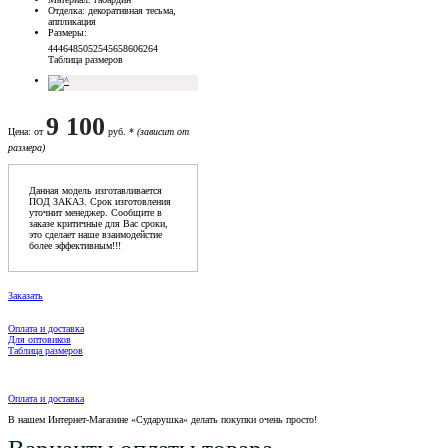
Отделка
: декоративная тесьма,
аппликация
Размеры
:
44
46
48
50
52
54
56
58
60
62
64
Таблица размеров
9 100
Цена
: от
руб. *
(зависит от
размера)
Данная модель изготавливается
ПОД ЗАКАЗ. Срок изготовления
уточнит менеджер. Сообщите в
заказе критичные для Вас сроки,
это сделает наше взаимодейстие
более эффективным!!!
Заказать
Оплата и доставка
Для оптовиков
Таблица размеров
Оплата и доставка
В нашем Интернет-Магазине «Сударушка» делать покупки очень просто!