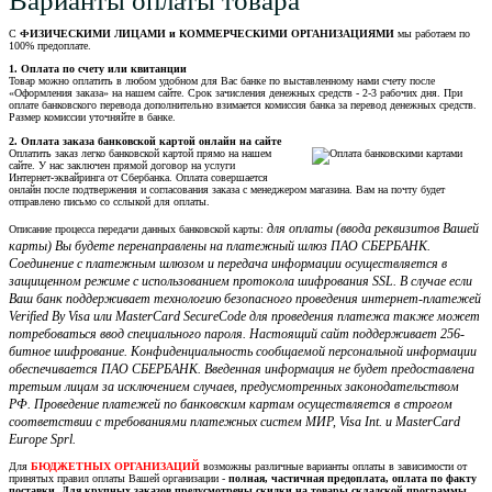
Варианты оплаты товара
С
ФИЗИЧЕСКИМИ ЛИЦАМИ и КОММЕРЧЕСКИМИ ОРГАНИЗАЦИЯМИ
мы работаем по
100% предоплате.
1. Оплата по счету или квитанции
Товар можно оплатить в любом удобном для Вас банке по выставленному нами счету после
«Оформления заказа» на нашем сайте. Срок зачисления денежных средств - 2-3 рабочих дня. При
оплате банковского перевода дополнительно взимается комиссия банка за перевод денежных средств.
Размер комиссии уточняйте в банке.
2. Оплата заказа банковской картой онлайн на сайте
Оплатить заказ легко банковской картой прямо на нашем
сайте. У нас заключен прямой договор на услуги
Интернет-эквайринга от Сбербанка. Оплата совершается
онлайн после подтвержения и согласования заказа с менеджером магазина. Вам на почту будет
отправлено письмо со сслыкой для оплаты.
для оплаты (ввода реквизитов Вашей
Описание процесса передачи данных банковской карты:
карты) Вы будете перенаправлены на платежный шлюз ПАО СБЕРБАНК.
Соединение с платежным шлюзом и передача информации осуществляется в
защищенном режиме с использованием протокола шифрования SSL. В случае если
Ваш банк поддерживает технологию безопасного проведения интернет-платежей
Verified By Visa или MasterCard SecureCode для проведения платежа также может
потребоваться ввод специального пароля. Настоящий сайт поддерживает 256-
битное шифрование. Конфиденциальность сообщаемой персональной информации
обеспечивается ПАО СБЕРБАНК. Введенная информация не будет предоставлена
третьим лицам за исключением случаев, предусмотренных законодательством
РФ. Проведение платежей по банковским картам осуществляется в строгом
соответствии с требованиями платежных систем МИР, Visa Int. и MasterCard
Europe Sprl.
Для
БЮДЖЕТНЫХ ОРГАНИЗАЦИЙ
возможны различные варианты оплаты в зависимости от
принятых правил оплаты Вашей организации -
полная, частичная предоплата, оплата по факту
поставки. Для крупных заказов предусмотрены скидки на товары складской программы.