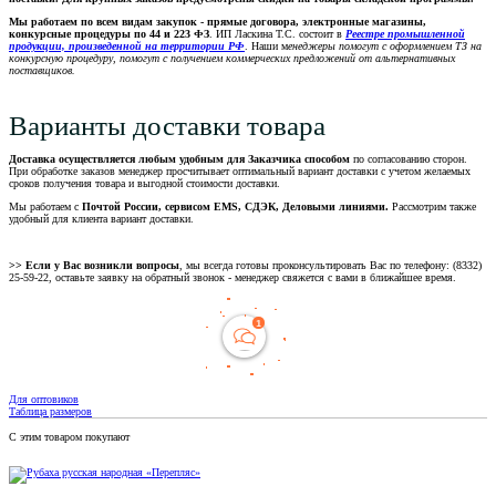
Мы работаем по всем видам закупок - прямые договора, электронные магазины,
конкурсные процедуры по 44 и 223 ФЗ
. ИП Ласкина Т.С. состоит в
Реестре промышленной
продукции, произведенной на территории РФ
. Наши м
енеджеры помогут с оформлением ТЗ на
конкурсную процедуру, помогут с получением коммерческих предложений от альтернативных
поставщиков.
Варианты доставки товара
Доставка осуществляется любым удобным для Заказчика способом
по согласованию сторон.
При обработке заказов менеджер просчитывает оптимальный вариант доставки с учетом желаемых
сроков получения товара и выгодной стоимости доставки.
Мы работаем с
Почтой России, сервисом EMS, СДЭК, Деловыми линиями.
Рассмотрим также
удобный для клиента вариант доставки.
>> Если у Вас возникли вопросы
, мы всегда готовы проконсультировать Вас по телефону: (8332)
25-59-22, оставьте заявку на обратный звонок - менеджер свяжется с вами в ближайшее время.
Для оптовиков
Таблица размеров
С этим товаром покупают