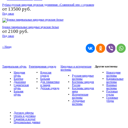
Рубаха русская народная мужская удлиненная «Славянский лен» с кушаком
от
13500 руб.
Под заказ
Брюки танцевальные народные мужские белые
от
2100 руб.
Под заказ
« Назад
Танцевальная обувь
Репетиционная одежда
Народные и исторические
Другие костюмы
костюмы
Народная
Взрослая
Новогодние
обувь
одежда
Русские-народные
костюмы
Балетки
Бальная
костюмы
Карнавальные
Джазовки
Для гимнастики
Костюмы народов
костюмы
Сценическая
и танцев
России
Военные
обувь
Детская одежда
Костюмы народов
костюмы
Бальная
мира
Ростовые
обувь
Исторические
куклы
костюмы
Головные
Эстрадные
уборы
костюмы
Договор оферты
Оплата и доставка
Гарантия и возрат
Персональные данные