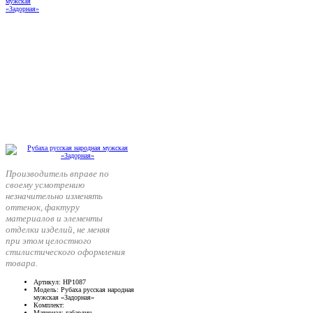
Производитель вправе по
своему усмотрению
незначительно изменять
оттенок, фактуру
материалов и элементы
отделки изделий, не меняя
при этом целостного
стилистического оформления
товара.
Артикул
: НР1087
Модель
: Рубаха русская народная
мужская «Задорная»
Комплект
:
Материал
: габардин