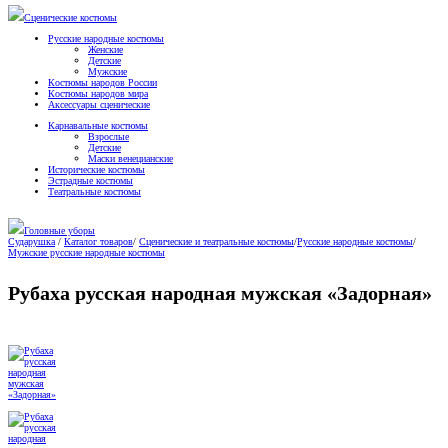
Сценические костюмы
Русские народные костюмы
Женские
Детские
Мужские
Костюмы народов России
Костюмы народов мира
Аксессуары сценические
Карнавальные костюмы
Взрослые
Детские
Маски венецианские
Исторические костюмы
Эстрадные костюмы
Театральные костюмы
Головные уборы
Сударушка
/
Каталог товаров
/
Сценические и театральные костюмы
/
Русские народные костюмы
/
Мужские русские народные костюмы
Рубаха русская народная мужская «Задорная»