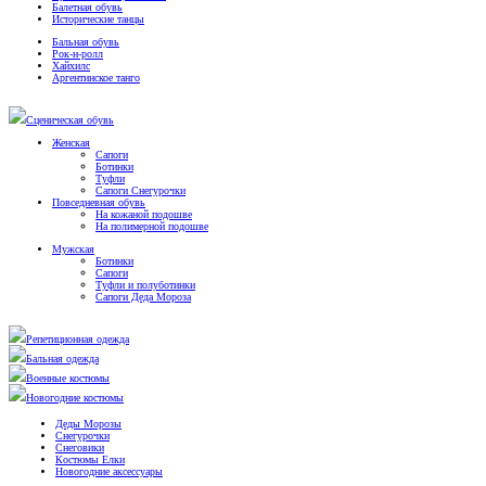
Балетная обувь
Исторические танцы
Бальная обувь
Рок-н-ролл
Хайхилс
Аргентинское танго
Сценическая обувь
Женская
Сапоги
Ботинки
Туфли
Сапоги Снегурочки
Повседневная обувь
На кожаной подошве
На полимерной подошве
Мужская
Ботинки
Сапоги
Туфли и полуботинки
Сапоги Деда Мороза
Репетиционная одежда
Бальная одежда
Военные костюмы
Новогодние костюмы
Деды Морозы
Снегурочки
Снеговики
Костюмы Елки
Новогодние аксессуары