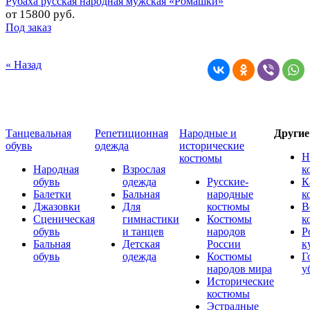
Рубаха русская народная мужская «Ромашки»
от
15800 руб.
Под заказ
« Назад
Танцевальная
Репетиционная
Народные и
Други
обувь
одежда
исторические
Н
костюмы
Народная
Взрослая
к
обувь
одежда
Русские-
К
Балетки
Бальная
народные
к
Джазовки
Для
костюмы
В
Сценическая
гимнастики
Костюмы
к
обувь
и танцев
народов
Р
Бальная
Детская
России
к
обувь
одежда
Костюмы
Г
народов мира
у
Исторические
костюмы
Эстрадные