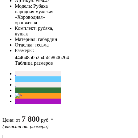
Артикул
: НР447
Модель
: Рубаха
народная мужская
«Хороводная»
оранжевая
Комплект
: рубаха,
кушак
Материал
: габардин
Отделка
: тесьма
Размеры
:
44
46
48
50
52
54
56
58
60
62
64
Таблица размеров
7 800
Цена
: от
руб. *
(зависит от размера)