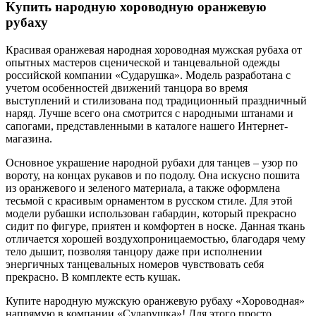
Купить народную хороводную оранжевую
рубаху
Красивая оранжевая народная хороводная мужская рубаха от
опытных мастеров сценической и танцевальной одежды
российской компании «Сударушка». Модель разработана с
учетом особенностей движений танцора во время
выступлений и стилизована под традиционный праздничный
наряд. Лучше всего она смотрится с народными штанами и
сапогами, представленными в каталоге нашего Интернет-
магазина.
Основное украшение народной рубахи для танцев – узор по
вороту, на концах рукавов и по подолу. Она искусно пошита
из оранжевого и зеленого материала, а также оформлена
тесьмой с красивым орнаментом в русском стиле. Для этой
модели рубашки использован габардин, который прекрасно
сидит по фигуре, приятен и комфортен в носке. Данная ткань
отличается хорошей воздухопроницаемостью, благодаря чему
тело дышит, позволяя танцору даже при исполнении
энергичных танцевальных номеров чувствовать себя
прекрасно. В комплекте есть кушак.
Купите народную мужскую оранжевую рубаху «Хороводная»
напрямую в компании «Сударушка»! Для этого просто