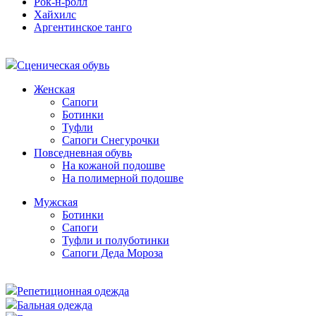
Рок-н-ролл
Хайхилс
Аргентинское танго
Сценическая обувь
Женская
Сапоги
Ботинки
Туфли
Сапоги Снегурочки
Повседневная обувь
На кожаной подошве
На полимерной подошве
Мужская
Ботинки
Сапоги
Туфли и полуботинки
Сапоги Деда Мороза
Репетиционная одежда
Бальная одежда