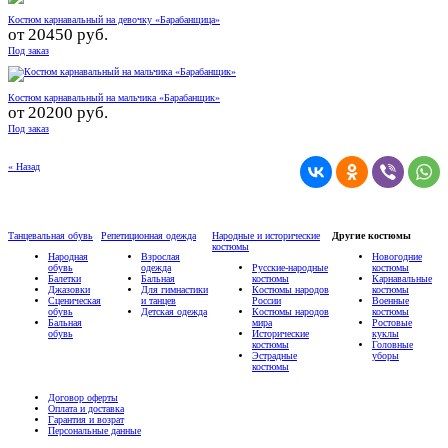
Костюм карнавальный на девочку «Барабанщица»
от
20450 руб.
Под заказ
Костюм карнавальный на мальчика «Барабанщик»
от
20200 руб.
Под заказ
« Назад
Танцевальная обувь
Репетиционная одежда
Народные и исторические
Другие костюмы
костюмы
Народная
Взрослая
Новогодние
обувь
одежда
Русские-народные
костюмы
Балетки
Бальная
костюмы
Карнавальные
Джазовки
Для гимнастики
Костюмы народов
костюмы
Сценическая
и танцев
России
Военные
обувь
Детская одежда
Костюмы народов
костюмы
Бальная
мира
Ростовые
обувь
Исторические
куклы
костюмы
Головные
Эстрадные
уборы
костюмы
Договор оферты
Оплата и доставка
Гарантия и возрат
Персональные данные