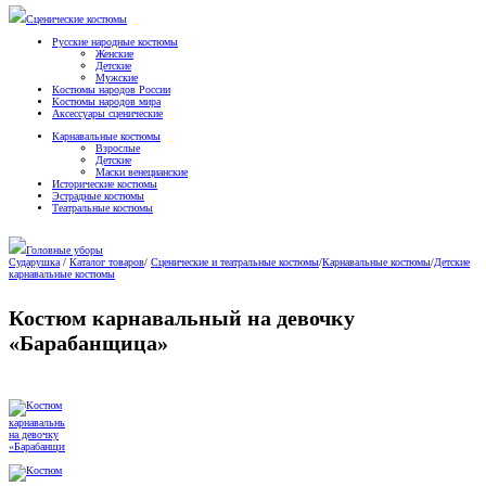
Сценические костюмы
Русские народные костюмы
Женские
Детские
Мужские
Костюмы народов России
Костюмы народов мира
Аксессуары сценические
Карнавальные костюмы
Взрослые
Детские
Маски венецианские
Исторические костюмы
Эстрадные костюмы
Театральные костюмы
Головные уборы
Сударушка
/
Каталог товаров
/
Сценические и театральные костюмы
/
Карнавальные костюмы
/
Детские
карнавальные костюмы
Костюм карнавальный на девочку
«Барабанщица»