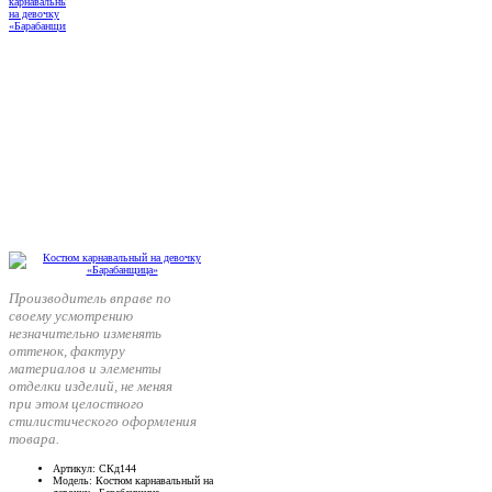
Производитель вправе по
своему усмотрению
незначительно изменять
оттенок, фактуру
материалов и элементы
отделки изделий, не меняя
при этом целостного
стилистического оформления
товара.
Артикул
: СКд144
Модель
: Костюм карнавальный на