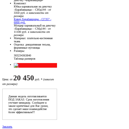
девочку «Барабанщица»
Комплект
:
Юбка карнавальная на девочку
«Барабанщица» - СЮд144 - от
3350 руб.
в зависимости от
размера
Кивер Барабанщицы - СГ357 -
6000 руб.
Мундир карнавальный на девочку
«Барабанщица» - СМд144 - от
11100 руб.
в зависимости от
размера
Материал
: плательно-костюмная
ткань
Отделка
: декоративная тесьма,
форменные пуговицы
Размеры
:
30
32
34
36
38
40
Таблица размеров
20 450
Цена
: от
руб. *
(зависит
от размера)
Данная модель изготавливается
ПОД ЗАКАЗ. Срок изготовления
уточнит менеджер. Сообщите в
заказе критичные для Вас сроки,
это сделает наше взаимодейстие
более эффективным!!!
Заказать