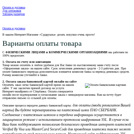
Оплата и доставка
Для оптовиков
Таблица размеров
Оплата и доставка
В нашем Интернет-Магазине «Сударушка» делать покупки очень просто!
Варианты оплаты товара
С
ФИЗИЧЕСКИМИ ЛИЦАМИ и КОММЕРЧЕСКИМИ ОРГАНИЗАЦИЯМИ
мы работаем по
100% предоплате.
1. Оплата по счету или квитанции
Товар можно оплатить в любом удобном для Вас банке по выставленному нами счету после
«Оформления заказа» на нашем сайте. Срок зачисления денежных средств - 2-3 рабочих дня. При
оплате банковского перевода дополнительно взимается комиссия банка за перевод денежных средств.
Размер комиссии уточняйте в банке.
2. Оплата заказа банковской картой онлайн на сайте
Оплатить заказ легко банковской картой прямо на нашем
сайте. У нас заключен прямой договор на услуги
Интернет-эквайринга от Сбербанка. Оплата совершается
онлайн после подтвержения и согласования заказа с менеджером магазина. Вам на почту будет
отправлено письмо со сслыкой для оплаты.
для оплаты (ввода реквизитов Вашей
Описание процесса передачи данных банковской карты:
карты) Вы будете перенаправлены на платежный шлюз ПАО СБЕРБАНК.
Соединение с платежным шлюзом и передача информации осуществляется в
защищенном режиме с использованием протокола шифрования SSL. В случае если
Ваш банк поддерживает технологию безопасного проведения интернет-платежей
Verified By Visa или MasterCard SecureCode для проведения платежа также может