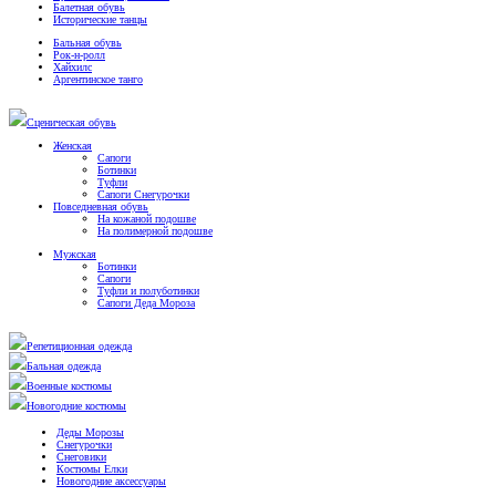
Балетная обувь
Исторические танцы
Бальная обувь
Рок-н-ролл
Хайхилс
Аргентинское танго
Сценическая обувь
Женская
Сапоги
Ботинки
Туфли
Сапоги Снегурочки
Повседневная обувь
На кожаной подошве
На полимерной подошве
Мужская
Ботинки
Сапоги
Туфли и полуботинки
Сапоги Деда Мороза
Репетиционная одежда
Бальная одежда
Военные костюмы
Новогодние костюмы
Деды Морозы
Снегурочки
Снеговики
Костюмы Елки
Новогодние аксессуары