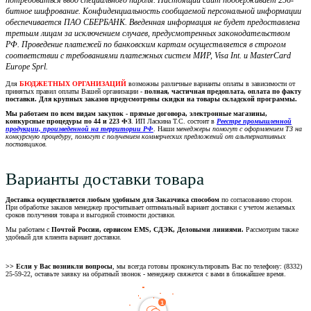
потребоваться ввод специального пароля. Настоящий сайт поддерживает 256-
битное шифрование. Конфиденциальность сообщаемой персональной информации
обеспечивается ПАО СБЕРБАНК. Введенная информация не будет предоставлена
третьим лицам за исключением случаев, предусмотренных законодательством
РФ. Проведение платежей по банковским картам осуществляется в строгом
соответствии с требованиями платежных систем МИР, Visa Int. и MasterCard
Europe Sprl.
Для
БЮДЖЕТНЫХ ОРГАНИЗАЦИЙ
возможны различные варианты оплаты в зависимости от
принятых правил оплаты Вашей организации -
полная, частичная предоплата, оплата по факту
поставки. Для крупных заказов предусмотрены скидки на товары складской программы.
Мы работаем по всем видам закупок - прямые договора, электронные магазины,
конкурсные процедуры по 44 и 223 ФЗ
. ИП Ласкина Т.С. состоит в
Реестре промышленной
продукции, произведенной на территории РФ
. Наши м
енеджеры помогут с оформлением ТЗ на
конкурсную процедуру, помогут с получением коммерческих предложений от альтернативных
поставщиков.
Варианты доставки товара
Доставка осуществляется любым удобным для Заказчика способом
по согласованию сторон.
При обработке заказов менеджер просчитывает оптимальный вариант доставки с учетом желаемых
сроков получения товара и выгодной стоимости доставки.
Мы работаем с
Почтой России, сервисом EMS, СДЭК, Деловыми линиями.
Рассмотрим также
удобный для клиента вариант доставки.
>> Если у Вас возникли вопросы
, мы всегда готовы проконсультировать Вас по телефону: (8332)
25-59-22, оставьте заявку на обратный звонок - менеджер свяжется с вами в ближайшее время.