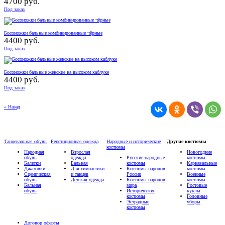
4700 руб.
Под заказ
Босоножки бальные комбинированные чёрные
4400 руб.
Под заказ
Босоножки бальные женские на высоком каблуке
4400 руб.
Под заказ
« Назад
Танцевальная обувь
Репетиционная одежда
Народные и исторические
Другие костюмы
костюмы
Народная
Взрослая
Новогодние
обувь
одежда
Русские-народные
костюмы
Балетки
Бальная
костюмы
Карнавальные
Джазовки
Для гимнастики
Костюмы народов
костюмы
Сценическая
и танцев
России
Военные
обувь
Детская одежда
Костюмы народов
костюмы
Бальная
мира
Ростовые
обувь
Исторические
куклы
костюмы
Головные
Эстрадные
уборы
костюмы
Договор оферты