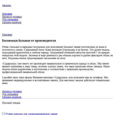
Заказать
Описание
Оплата и доставка
Для оптовиков
Таблица размеров
Описание
Босоножки бальные от производителя
Очень стильные и нарядные босоножки для исполнения бальных танцев изготовлены из кожи и
золотистого сатина. Сдержанный блеск ткани выглядит благородно и не броско. Это делает модель
подходящей практически к любому наряду. Аккуратный обтяжной каблучок высотой 7 см придает
изящества этой модели. Застежка в виде ремешка в два обхвата хорошо и удобно фиксирует обувь на
ноге. Подошва-спилок предотвращает скольжение по полу.
«Сударушка» уже много лет производит танцевальную и сценическую одежду и обувь. Мы имеем
прямое отношение к миру танца, поэтому хорошо знаем, что такое идеальная обувь танцора. Наши
модели обуви разработаны и изготовлены в соответствии с правилами производства
профессиональной танцевальной обуви.
Сделайте заказ через форму Интернет-магазина «Сударушка» или позвоните нам по телефону. Мы
принимает индивидуальные и коллективные заявки. Для массовых заказов действуют специальные
цены.
Оплата и доставка
Для оптовиков
Таблица размеров
Похожие товары