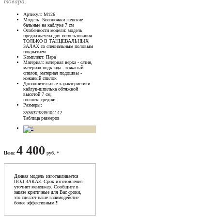
товара.
Артикул
: М126
Модель
: Босоножки женские
бальные на каблуке 7 см
Особенности модели
: модель
предназначена для использования
ТОЛЬКО В ТАНЦЕВАЛЬНЫХ
ЗАЛАХ со специальным половым
покрытием
Комплект
: Пара
Материал
: материал верха - сатин,
материал подклада - кожаный
спилок, материал подошвы -
кожаный спилок
Дополнительные характеристики
:
каблук-шпилька обтяжной
высотой 7 см,
полнота средняя
Размеры
:
35
36
37
38
39
40
41
42
Таблица размеров
4 400
Цена
:
руб. *
Данная модель изготавливается
ПОД ЗАКАЗ. Срок изготовления
уточнит менеджер. Сообщите в
заказе критичные для Вас сроки,
это сделает наше взаимодейстие
более эффективным!!!