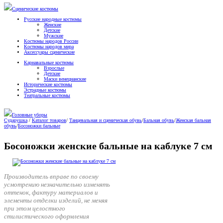
Сценические костюмы
Русские народные костюмы
Женские
Детские
Мужские
Костюмы народов России
Костюмы народов мира
Аксессуары сценические
Карнавальные костюмы
Взрослые
Детские
Маски венецианские
Исторические костюмы
Эстрадные костюмы
Театральные костюмы
Головные уборы
Сударушка
/
Каталог товаров
/
Танцевальная и сценическая обувь
/
Бальная обувь
/
Женская бальная
обувь
/
Босоножки бальные
Босоножки женские бальные на каблуке 7 см
Производитель вправе по своему
усмотрению незначительно изменять
оттенок, фактуру материалов и
элементы отделки изделий, не меняя
при этом целостного
стилистического оформления