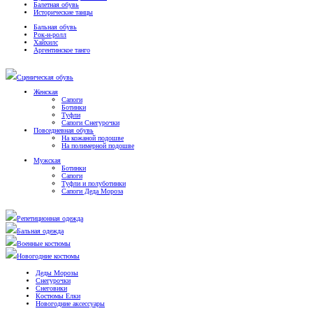
Балетная обувь
Исторические танцы
Бальная обувь
Рок-н-ролл
Хайхилс
Аргентинское танго
Сценическая обувь
Женская
Сапоги
Ботинки
Туфли
Сапоги Снегурочки
Повседневная обувь
На кожаной подошве
На полимерной подошве
Мужская
Ботинки
Сапоги
Туфли и полуботинки
Сапоги Деда Мороза
Репетиционная одежда
Бальная одежда
Военные костюмы
Новогодние костюмы
Деды Морозы
Снегурочки
Снеговики
Костюмы Елки
Новогодние аксессуары