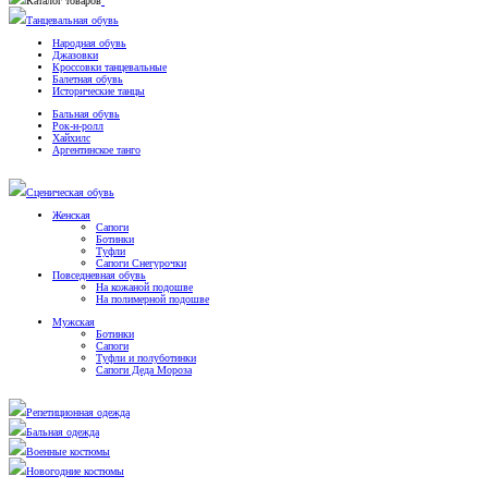
Каталог товаров
Танцевальная обувь
Народная обувь
Джазовки
Кроссовки танцевальные
Балетная обувь
Исторические танцы
Бальная обувь
Рок-н-ролл
Хайхилс
Аргентинское танго
Сценическая обувь
Женская
Сапоги
Ботинки
Туфли
Сапоги Снегурочки
Повседневная обувь
На кожаной подошве
На полимерной подошве
Мужская
Ботинки
Сапоги
Туфли и полуботинки
Сапоги Деда Мороза
Репетиционная одежда
Бальная одежда
Военные костюмы
Новогодние костюмы