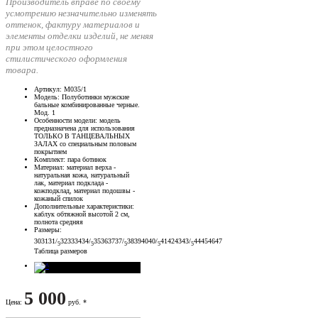
Производитель вправе по своему
усмотрению незначительно изменять
оттенок, фактуру материалов и
элементы отделки изделий, не меняя
при этом целостного
стилистического оформления
товара.
Артикул
: М035/1
Модель
: Полуботинки мужские
бальные комбинированные черные.
Мод. 1
Особенности модели
: модель
предназначена для использования
ТОЛЬКО В ТАНЦЕВАЛЬНЫХ
ЗАЛАХ со специальным половым
покрытием
Комплект
: пара ботинок
Материал
: материал верха -
натуральная кожа, натуральный
лак, материал подклада -
кожподклад, материал подошвы -
кожаный спилок
Дополнительные характеристики
:
каблук обтяжной высотой 2 см,
полнота средняя
Размеры
:
30
31
31/
32
33
34
34/
35
36
37
37/
38
39
40
40/
41
42
43
43/
44
45
46
47
5
5
5
5
5
Таблица размеров
5 000
Цена
:
руб. *