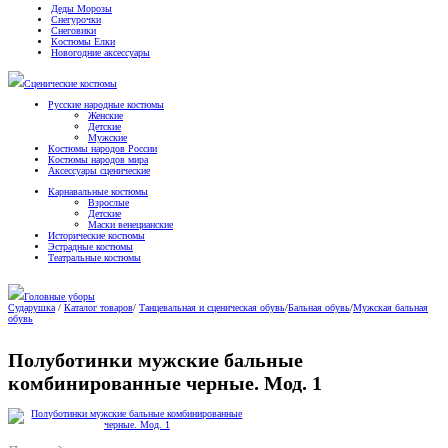
Деды Морозы
Снегурочки
Снеговики
Костюмы Елки
Новогодние аксессуары
Сценические костюмы
Русские народные костюмы
Женские
Детские
Мужские
Костюмы народов России
Костюмы народов мира
Аксессуары сценические
Карнавальные костюмы
Взрослые
Детские
Маски венецианские
Исторические костюмы
Эстрадные костюмы
Театральные костюмы
Головные уборы
Сударушка
/
Каталог товаров
/
Танцевальная и сценическая обувь
/
Бальная обувь
/
Мужская бальная
обувь
Полуботинки мужские бальные
комбинированные черные. Мод. 1