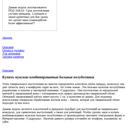
Данная модель изготавливается
ПОД ЗАКАЗ. Срок изготовления
уточнит менеджер. Сообщите в
заказе критичные для Вас сроки,
это сделает наше взаимодейстие
более эффективным!!!
Заказать
Описание
Оплата и доставка
Для оптовиков
Таблица размеров
Описание
Купить мужские комбинированные бальные полуботинки
Успех танцевального выступления во многом определяется качеством обуви танцора, поскольку она
дает легкость шагу и комфортно сидит на ноге, что очень важно. Эти бальные мужские полуботинки
разработаны и пошиты в мастерской компании «Сударушка». Они изготовлены из натуральной
матовой и лакированной кожи с соблюдением всех правил производства танцевальной обуви.
Обтяжной лакированный каблук имеет высоту 2 см. и выполнен из дерева. Для подошвы
использована специально обработанная жесткая кожа – спилок, которая для танцевальной обуви
подходит лучше всего.
Данная модель является классической и прекрасно подойдет для выступлений на танцевальных
конкурсах, для сценических выступлений, а также для репетиций. Чтобы сделать заказ и купить
комбинированные мужские бальные полуботинки от производителя заполните электронную форму в
Интернет-магазине «Сударушка». Наличие данного размера уточняйте по телефону, указанному на
сайте.