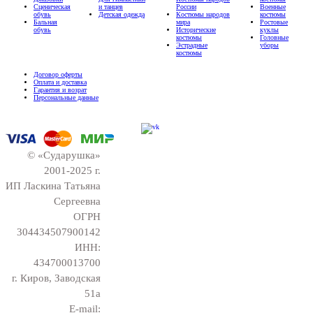
Сценическая
и танцев
России
Военные
обувь
Детская одежда
Костюмы народов
костюмы
Бальная
мира
Ростовые
обувь
Исторические
куклы
костюмы
Головные
Эстрадные
уборы
костюмы
Договор оферты
Оплата и доставка
Гарантия и возрат
Персональные данные
© «Сударушка»
2001-2025 г.
ИП Ласкина Татьяна
Сергеевна
ОГРН
304434507900142
ИНН:
434700013700
г. Киров, Заводская
51а
E-mail: