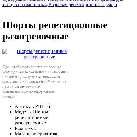
танцев и гимнастики
/
Взрослая репетиционная одежда
Шорты репетиционные
разогревочные
Производитель вправе по своему
усмотрению незначительно изменять
оттенок, фактуру материалов и
элементы отделки изделий, не меняя
при этом целостного
стилистического оформления
товара.
Артикул
: РШ116
Модель
: Шорты
репетиционные
разогревочные
Комплект
:
Материал
: трикотаж