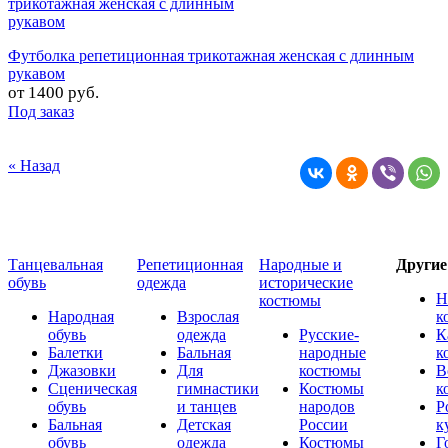
Футболка репетиционная трикотажная женская с длинным
рукавом
от
1400 руб.
Под заказ
« Назад
Танцевальная
Репетиционная
Народные и
Други
обувь
одежда
исторические
Н
костюмы
Народная
Взрослая
к
обувь
одежда
Русские-
К
Балетки
Бальная
народные
к
Джазовки
Для
костюмы
В
Сценическая
гимнастики
Костюмы
к
обувь
и танцев
народов
Р
Бальная
Детская
России
к
обувь
одежда
Костюмы
Г