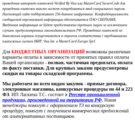
проведения интернет-платежей Verified By Visa или MasterCard SecureCode для
проведения платежа также может потребоваться ввод специального пароля.
Настоящий сайт поддерживает 256-битное шифрование. Конфиденциальность
сообщаемой персональной информации обеспечивается ПАО СБЕРБАНК.
Введенная информация не будет предоставлена третьим лицам за исключением
случаев, предусмотренных законодательством РФ. Проведение платежей по
банковским картам осуществляется в строгом соответствии с требованиями
платежных систем МИР, Visa Int. и MasterCard Europe Sprl.
Для
БЮДЖЕТНЫХ ОРГАНИЗАЦИЙ
возможны различные
варианты оплаты в зависимости от принятых правил оплаты
Вашей организации -
полная, частичная предоплата, оплата
по факту поставки. Для крупных заказов предусмотрены
скидки на товары складской программы.
Мы работаем по всем видам закупок - прямые договора,
электронные магазины, конкурсные процедуры по 44 и 223
ФЗ
. ИП Ласкина Т.С. состоит в
Реестре промышленной
продукции, произведенной на территории РФ
. Наши
м
енеджеры помогут с оформлением ТЗ на конкурсную
процедуру, помогут с получением коммерческих предложений
от альтернативных поставщиков.