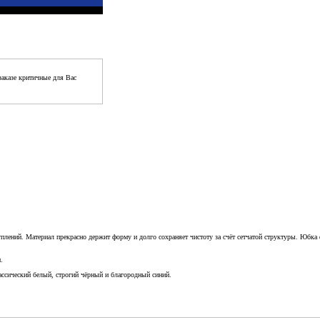
аказе критичные для Вас
уплений. Материал прекрасно держит форму и долго сохраняет чистоту за счёт сетчатой структуры. Юбк
.
ссический белый, строгий чёрный и благородный синий.