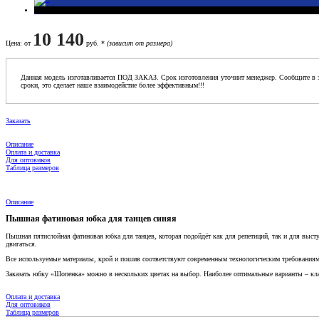
10 140
Цена
: от
руб. *
(зависит от размера)
Данная модель изготавливается ПОД ЗАКАЗ. Срок изготовления уточнит менеджер. Сообщите в з
сроки, это сделает наше взаимодейстие более эффективным!!!
Заказать
Описание
Оплата и доставка
Для оптовиков
Таблица размеров
Описание
Пышная фатиновая юбка для танцев синяя
Пышная пятислойная фатиновая юбка для танцев, которая подойдёт как для репетиций, так и для выст
двигаться.
Все используемые материалы, крой и пошив соответствуют современным технологическим требованиям
Заказать юбку «Шопенка» можно в нескольких цветах на выбор. Наиболее оптимальные варианты – кла
Оплата и доставка
Для оптовиков
Таблица размеров