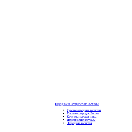
Народные и исторические костюмы
Русские-народные костюмы
Костюмы народов России
Костюмы народов мира
Исторические костюмы
Эстрадные костюмы