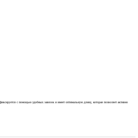
а фиксируется с помощью удобных завязок и имеет оптимальную длину, которая позволяет активно