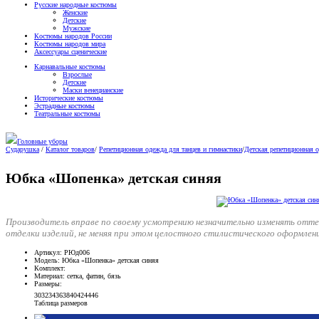
Русские народные костюмы
Женские
Детские
Мужские
Костюмы народов России
Костюмы народов мира
Аксессуары сценические
Карнавальные костюмы
Взрослые
Детские
Маски венецианские
Исторические костюмы
Эстрадные костюмы
Театральные костюмы
Головные уборы
Сударушка
/
Каталог товаров
/
Репетиционная одежда для танцев и гимнастики
/
Детская репетиционная 
Юбка «Шопенка» детская синяя
Производитель вправе по своему усмотрению незначительно изменять отт
отделки изделий, не меняя при этом целостного стилистического оформлен
Артикул
: РЮд006
Модель
: Юбка «Шопенка» детская синяя
Комплект
:
Материал
: сетка, фатин, бязь
Размеры
:
30
32
34
36
38
40
42
44
46
Таблица размеров