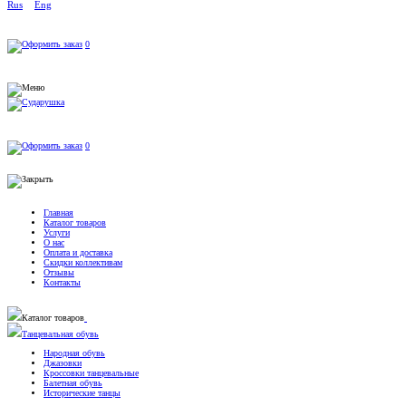
Rus
Eng
0
0
Главная
Каталог товаров
Услуги
О нас
Оплата и доставка
Скидки коллективам
Отзывы
Контакты
Каталог товаров
Танцевальная обувь
Народная обувь
Джазовки
Кроссовки танцевальные
Балетная обувь
Исторические танцы