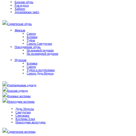
Бальная обувь
Рок-н-ролл
Хайхилс
Аргентинское танго
Сценическая обувь
Женская
Сапоги
Ботинки
Туфли
Сапоги Снегурочки
Повседневная обувь
На кожаной подошве
На полимерной подошве
Мужская
Ботинки
Сапоги
Туфли и полуботинки
Сапоги Деда Мороза
Репетиционная одежда
Бальная одежда
Военные костюмы
Новогодние костюмы
Деды Морозы
Снегурочки
Снеговики
Костюмы Елки
Новогодние аксессуары
Сценические костюмы