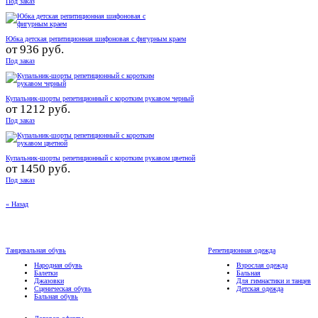
Под заказ
Юбка детская репитиционная шифоновая с фигурным краем
от
936 руб.
Под заказ
Купальник-шорты репетиционный с коротким рукавом черный
от
1212 руб.
Под заказ
Купальник-шорты репетиционный с коротким рукавом цветной
от
1450 руб.
Под заказ
« Назад
Танцевальная обувь
Репетиционная одежда
Народная обувь
Взрослая одежда
Балетки
Бальная
Джазовки
Для гимнастики и танцев
Сценическая обувь
Детская одежда
Бальная обувь