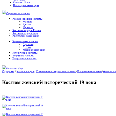
Костюмы Елки
Новогодние аксессуары
Сценические костюмы
Русские народные костюмы
Женские
Детские
Мужские
Костюмы народов России
Костюмы народов мира
Аксессуары сценические
Карнавальные костюмы
Взрослые
Детские
Маски венецианские
Исторические костюмы
Эстрадные костюмы
Театральные костюмы
Головные уборы
Сударушка
/
Каталог товаров
/
Сценические и театральные костюмы
/
Исторические костюмы
/
Женские ис
Костюм женский исторический 19 века