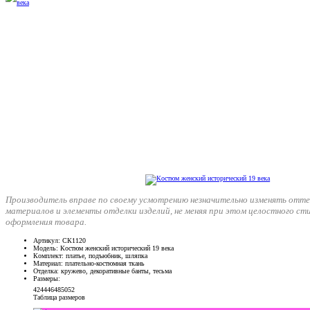
Производитель вправе по своему усмотрению незначительно изменять отте
материалов и элементы отделки изделий, не меняя при этом целостного ст
оформления товара.
Артикул
: СК1120
Модель
: Костюм женский исторический 19 века
Комплект
: платье, подъюбник, шляпка
Материал
: плательно-костюмная ткань
Отделка
: кружево, декоративные банты, тесьма
Размеры
:
42
44
46
48
50
52
Таблица размеров