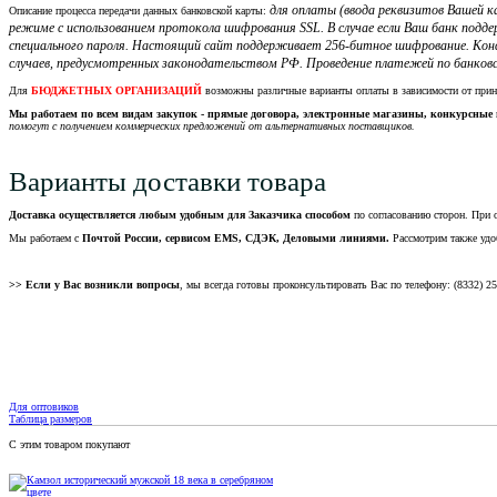
для оплаты (ввода реквизитов Вашей
Описание процесса передачи данных банковской карты:
режиме с использованием протокола шифрования SSL. В случае если Ваш банк подд
специального пароля. Настоящий сайт поддерживает 256-битное шифрование. Кон
случаев, предусмотренных законодательством РФ. Проведение платежей по банковс
Для
БЮДЖЕТНЫХ ОРГАНИЗАЦИЙ
возможны различные варианты оплаты в зависимости от при
Мы работаем по всем видам закупок - прямые договора, электронные магазины, конкурсные 
помогут с получением коммерческих предложений от альтернативных поставщиков.
Варианты доставки товара
Доставка осуществляется любым удобным для Заказчика способом
по согласованию сторон. При 
Мы работаем с
Почтой России, сервисом EMS, СДЭК, Деловыми линиями.
Рассмотрим также удо
>> Если у Вас возникли вопросы
, мы всегда готовы проконсультировать Вас по телефону: (8332) 2
Для оптовиков
Таблица размеров
С этим товаром покупают