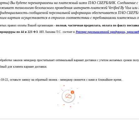
 карты) Вы будете перенаправлены на платежный шлюз ПАО СБЕРБАНК. Соединение 
ерживает технологию безопасного проведения интернет-платежей Verified By Visa и
фиденциальность сообщаемой персональной информации обеспечивается ПАО СБЕРБА
ким картам осуществляется в строгом соответствии с требованиями платежных систе
нятых правил оплаты Вашей организации -
полная, частичная предоплата, оплата по факту постав
процедуры по 44 и 223 ФЗ
. ИП Ласкина Т.С. состоит в
Реестре промышленной продукции, произве
обработке заказов менеджер просчитывает оптимальный вариант доставки с учетом желаемых сроков полу
бный для клиента вариант доставки.
5-59-22, оставьте заявку на обратный звонок - менеджер свяжется с вами в ближайшее время.