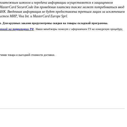
с платежным шлюзом и передача информации осуществляется в защищенном
ли MasterCard SecureCode для проведения платежа также может потребоваться ввод
НК. Введенная информация не будет предоставлена третьим лицам за исключением
м МИР, Visa Int. и MasterCard Europe Sprl.
ки. Для крупных заказов предусмотрены скидки на товары складской программы.
денной на территории РФ
. Наши м
енеджеры помогут с оформлением ТЗ на конкурсную процедуру,
чения товара и выгодной стоимости доставки.