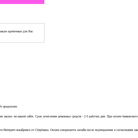
аказе критичные для Вас
% предоплате.
заказа» на нашем сайте. Срок зачисления денежных средств - 2-3 рабочих дня. При оплате банковского
ги Интернет-эквайринга от Сбербанка. Оплата совершается онлайн после подтвержения и согласования зак