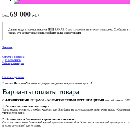
69 000
Цена
:
руб. *
Данная модель изготавливается ПОД ЗАКАЗ. Срок изготовления уточнит менеджер. Сообщите в з
сроки, это сделает наше взаимодейстие более эффективным!!!
Заказать
Оплата и доставка
Для оптовиков
Таблица размеров
Оплата и доставка
В нашем Интернет-Магазине «Сударушка» делать покупки очень просто!
Варианты оплаты товара
С
ФИЗИЧЕСКИМИ ЛИЦАМИ и КОММЕРЧЕСКИМИ ОРГАНИЗАЦИЯМИ
мы работаем по 100
1. Оплата по счету или квитанции
Товар можно оплатить в любом удобном для Вас банке по выставленному нами счету после «Оформления 
уточняйте в банке.
2. Оплата заказа банковской картой онлайн на сайте
Оплатить заказ легко банковской картой прямо на нашем сайте. У нас заключен прямой договор на услу
письмо со сслыкой для оплаты.