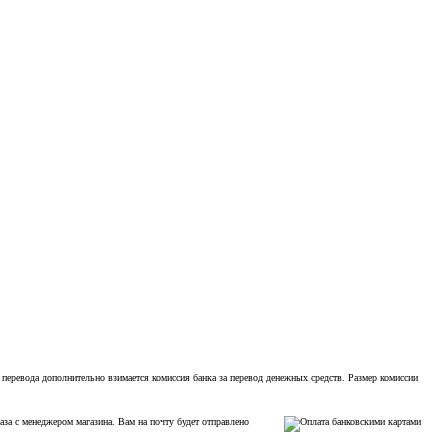
 перевода дополнительно взимается комиссия банка за перевод денежных средств. Размер комиссии
аза с менеджером магазина. Вам на почту будет отправлено