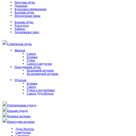
Народная обувь
Джазовки
Кроссовки танцевальные
Балетная обувь
Исторические танцы
Бальная обувь
Рок-н-ролл
Хайхилс
Аргентинское танго
Сценическая обувь
Женская
Сапоги
Ботинки
Туфли
Сапоги Снегурочки
Повседневная обувь
На кожаной подошве
На полимерной подошве
Мужская
Ботинки
Сапоги
Туфли и полуботинки
Сапоги Деда Мороза
Репетиционная одежда
Бальная одежда
Военные костюмы
Новогодние костюмы
Деды Морозы
Снегурочки
Снеговики