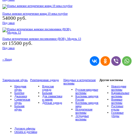
Платье женское историческое конца 19 века голубое
54000 руб.
Под заказ
Платье историческое женское послевоенное (ВОВ). Модель 13
от
15500 руб.
Под заказ
« Назад
Танцевальная обувь
Репетиционная одежда
Народные и исторические
Другие костюмы
костюмы
Народная
Взрослая
Новогодние
обувь
одежда
Русские-народные
костюмы
Балетки
Бальная
костюмы
Карнавальные
Джазовки
Для гимнастики
Костюмы народов
костюмы
Сценическая
и танцев
России
Военные
обувь
Детская одежда
Костюмы народов
костюмы
Бальная
мира
Ростовые
обувь
Исторические
куклы
костюмы
Головные
Эстрадные
уборы
костюмы
Договор оферты
Оплата и доставка