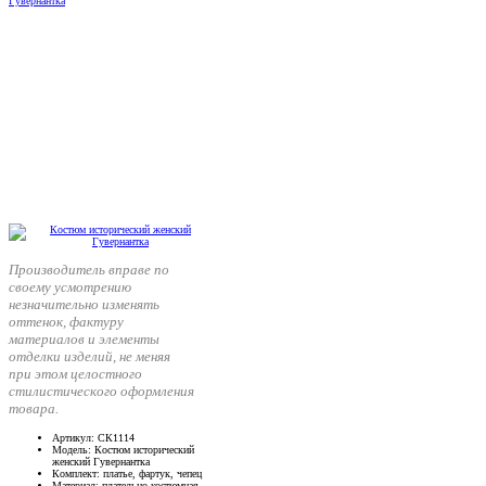
Производитель вправе по
своему усмотрению
незначительно изменять
оттенок, фактуру
материалов и элементы
отделки изделий, не меняя
при этом целостного
стилистического оформления
товара.
Артикул
: СК1114
Модель
: Костюм исторический
женский Гувернантка
Комплект
: платье, фартук, чепец
Материал
: плательно-костюмная