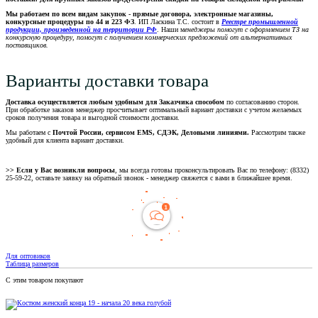
Мы работаем по всем видам закупок - прямые договора, электронные магазины,
конкурсные процедуры по 44 и 223 ФЗ
. ИП Ласкина Т.С. состоит в
Реестре промышленной
продукции, произведенной на территории РФ
. Наши м
енеджеры помогут с оформлением ТЗ на
конкурсную процедуру, помогут с получением коммерческих предложений от альтернативных
поставщиков.
Варианты доставки товара
Доставка осуществляется любым удобным для Заказчика способом
по согласованию сторон.
При обработке заказов менеджер просчитывает оптимальный вариант доставки с учетом желаемых
сроков получения товара и выгодной стоимости доставки.
Мы работаем с
Почтой России, сервисом EMS, СДЭК, Деловыми линиями.
Рассмотрим также
удобный для клиента вариант доставки.
>> Если у Вас возникли вопросы
, мы всегда готовы проконсультировать Вас по телефону: (8332)
25-59-22, оставьте заявку на обратный звонок - менеджер свяжется с вами в ближайшее время.
Для оптовиков
Таблица размеров
С этим товаром покупают