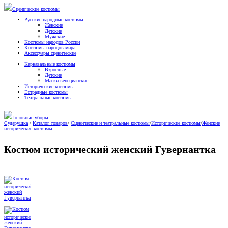
Сценические костюмы
Русские народные костюмы
Женские
Детские
Мужские
Костюмы народов России
Костюмы народов мира
Аксессуары сценические
Карнавальные костюмы
Взрослые
Детские
Маски венецианские
Исторические костюмы
Эстрадные костюмы
Театральные костюмы
Головные уборы
Сударушка
/
Каталог товаров
/
Сценические и театральные костюмы
/
Исторические костюмы
/
Женские
исторические костюмы
Костюм исторический женский Гувернантка