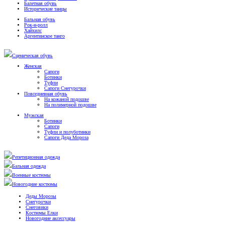
Балетная обувь
Исторические танцы
Бальная обувь
Рок-н-ролл
Хайхилс
Аргентинское танго
Сценическая обувь
Женская
Сапоги
Ботинки
Туфли
Сапоги Снегурочки
Повседневная обувь
На кожаной подошве
На полимерной подошве
Мужская
Ботинки
Сапоги
Туфли и полуботинки
Сапоги Деда Мороза
Репетиционная одежда
Бальная одежда
Военные костюмы
Новогодние костюмы
Деды Морозы
Снегурочки
Снеговики
Костюмы Елки
Новогодние аксессуары