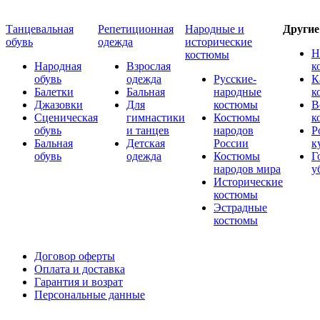
Танцевальная
Репетиционная
Народные и
Други
обувь
одежда
исторические
Н
костюмы
Народная
Взрослая
к
обувь
одежда
Русские-
К
Балетки
Бальная
народные
к
Джазовки
Для
костюмы
В
Сценическая
гимнастики
Костюмы
к
обувь
и танцев
народов
Р
Бальная
Детская
России
к
обувь
одежда
Костюмы
Г
народов мира
у
Исторические
костюмы
Эстрадные
костюмы
Договор оферты
Оплата и доставка
Гарантия и возрат
Персональные данные