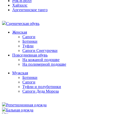
Рок-н-ролл
Хайхилс
Аргентинское танго
Сценическая обувь
Женская
Сапоги
Ботинки
Туфли
Сапоги Снегурочки
Повседневная обувь
На кожаной подошве
На полимерной подошве
Мужская
Ботинки
Сапоги
Туфли и полуботинки
Сапоги Деда Мороза
Репетиционная одежда
Бальная одежда