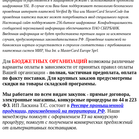
информации осуществляется в защищенном режиме с использованием протокола
шифрования SSL. В случае если Ваш банк поддерживает технологию безопасного
проведения интернет-платежей Verified By Visa или MasterCard SecureCode для
проведения платежа также может потребоваться ввод специального пароля.
Настоящий сайт поддерживает 256-битное шифрование. Конфиденциальность
сообщаемой персональной информации обеспечивается ПАО СБЕРБАНК.
Введенная информация не будет предоставлена третьим лицам за исключением
случаев, предусмотренных законодательством РФ. Проведение платежей по
банковским картам осуществляется в строгом соответствии с требованиями
платежных систем МИР, Visa Int. и MasterCard Europe Sprl.
Для
БЮДЖЕТНЫХ ОРГАНИЗАЦИЙ
возможны различные
варианты оплаты в зависимости от принятых правил оплаты
Вашей организации -
полная, частичная предоплата, оплата
по факту поставки. Для крупных заказов предусмотрены
скидки на товары складской программы.
Мы работаем по всем видам закупок - прямые договора,
электронные магазины, конкурсные процедуры по 44 и 223
ФЗ
. ИП Ласкина Т.С. состоит в
Реестре промышленной
продукции, произведенной на территории РФ
. Наши
м
енеджеры помогут с оформлением ТЗ на конкурсную
процедуру, помогут с получением коммерческих предложений
от альтернативных поставщиков.